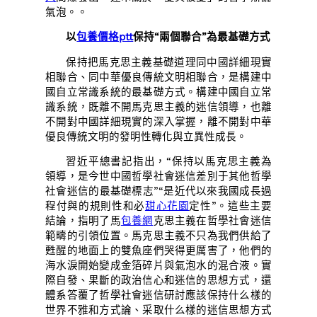
氣泡。。
以
包養價格ptt
保持“兩個聯合”為最基礎方式
保持把馬克思主義基礎道理同中國詳細現實
相聯合、同中華優良傳統文明相聯合，是構建中
國自立常識系統的最基礎方式。構建中國自立常
識系統，既離不開馬克思主義的迷信領導，也離
不開對中國詳細現實的深入掌握，離不開對中華
優良傳統文明的發明性轉化與立異性成長。
習近平總書記指出，“保持以馬克思主義為
領導，是今世中國哲學社會迷信差別于其他哲學
社會迷信的最基礎標志”“是近代以來我國成長過
程付與的規則性和必
甜心花園
定性”。這些主要
結論，指明了馬
包養網
克思主義在哲學社會迷信
範疇的引領位置。馬克思主義不只為我們供給了
甦醒的地面上的雙魚座們哭得更厲害了，他們的
海水淚開始變成金箔碎片與氣泡水的混合液。實
際自發、果斷的政治信心和迷信的思想方式，還
體系答覆了哲學社會迷信研討應該保持什么樣的
世界不雅和方式論、采取什么樣的迷信思想方式