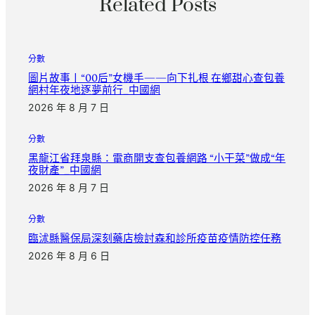
Related Posts
分數
圖片故事丨“00后”女機手——向下扎根 在鄉甜心查包養
網村年夜地逐夢前行_中國網
2026 年 8 月 7 日
分數
黑龍江省拜泉縣：電商開支查包養網路 “小干菜”做成“年
夜財產”_中國網
2026 年 8 月 7 日
分數
臨沭縣醫保局深刻藥店檢討森和診所疫苗疫情防控任務
2026 年 8 月 6 日