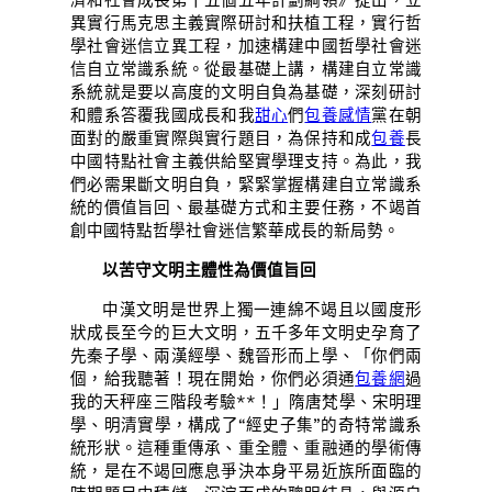
濟和社會成長第十五個五年計劃綱領》提出，立
異實行馬克思主義實際研討和扶植工程，實行哲
學社會迷信立異工程，加速構建中國哲學社會迷
信自立常識系統。從最基礎上講，構建自立常識
系統就是要以高度的文明自負為基礎，深刻研討
和體系答覆我國成長和我
甜心
們
包養感情
黨在朝
面對的嚴重實際與實行題目，為保持和成
包養
長
中國特點社會主義供給堅實學理支持。為此，我
們必需果斷文明自負，緊緊掌握構建自立常識系
統的價值旨回、最基礎方式和主要任務，不竭首
創中國特點哲學社會迷信繁華成長的新局勢。
以苦守文明主體性為價值旨回
中漢文明是世界上獨一連綿不竭且以國度形
狀成長至今的巨大文明，五千多年文明史孕育了
先秦子學、兩漢經學、魏晉形而上學、「你們兩
個，給我聽著！現在開始，你們必須通
包養網
過
我的天秤座三階段考驗**！」隋唐梵學、宋明理
學、明清實學，構成了“經史子集”的奇特常識系
統形狀。這種重傳承、重全體、重融通的學術傳
統，是在不竭回應息爭決本身平易近族所面臨的