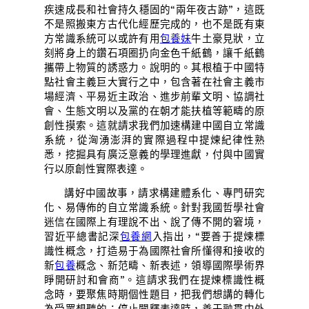
疾速成長和社會持久穩固的“兩年夜古跡”，這既
不是照搬東方古代化經歷完成的，也不是既有東
方常識系統可以或許有用
包養妹
牛土豪見狀，立
刻將身上的鑽石項圈扔向金色千紙鶴，讓千紙鶴
攜帶上物質的誘惑力。說明的。其根植于中國特
點社會主義巨大實行之中，包含著在社會主義市
場經濟、平易近主政治、進步前輩文明、協調社
會、生態文明以及黨的在朝才能扶植等範疇的原
創性摸索。這就請求我們加速構建中國自立常識
系統，從洶湧澎湃的實際過程中提煉紀律性熟
悉，挖掘具有廣泛意義的學理進獻，付與中國實
行以原創性實際表達。
講好中國故事，請求構建體系化、專門研究
化、易傳佈的自立常識系統。針對我國哲學社會
迷信在國際上有理說不出、說了傳不開的窘境，
習近平總書記深
包養網
入指出，“要善于提煉標
識性概念，打造易于為國際社會所懂得和接收的
新
包養
概念、新范疇、新表述，領導國際學術界
睜開研討和會商”。這請求我們在提煉標識性概
念時，要聚焦時期個性題目，把我們想講的轉化