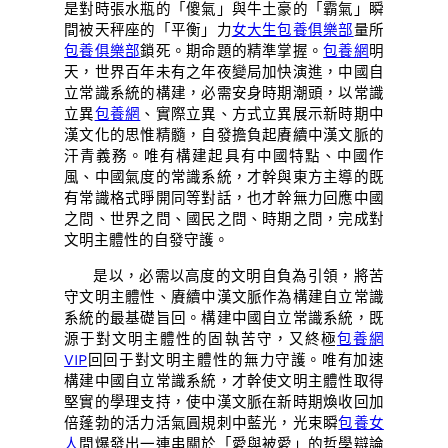
是對時張水瓶的「傻氣」與牛土豪的「霸氣」瞬
間被天秤座的「平衡」力
女大生包養俱樂部
量所
包養俱樂部
鎖死。期命題的精準掌握。
包養網
明
天，世界百年未有之年夜變局加快演進，中國自
立常識系統的構建，必需安身時期潮頭，以常識
立異
包養網
、實際立異、方式立異展示新時期中
漢文化的思惟精髓，自發擔負起賡續中漢文脈的
汗青義務。唯有構建起具有中國特點、中國作
風、中國氣度的常識系統，才幹與東方主導的既
有常識格式睜開同等對話，也才幹無力回應中國
之問、世界之問、國民之問、時期之問，完成對
文明主體性的自發守護。
是以，必需以高度的文明自負為引領，將苦
守文明主體性、賡續中漢文脈作為構建自立常識
系統的最基礎旨回。構建中國自立常識系統，既
源于對文明主體性的固執苦守，又終極
包養網
VIP
回回于對文明主體性的無力守護。唯有加速
構建中國自立常識系統，才幹使文明主體性取得
堅實的學理支持，使中漢文脈在新時期煥收回加
倍蓬勃的活力活氣圓規刺中藍光，光束瞬
包養女
人
間爆發出一連串關於「愛與被愛」的哲學辯論