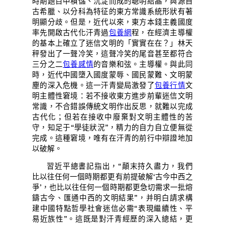
時期題目中積儲、沉淀而成的聰明結晶，與源自
古希臘、以分科為特征的東方常識系統形狀有著
明顯分歧。但是，近代以來，東方本錢主義國度
率先開啟古代化汗青過
包養網
程，在經濟主導權
的基本上確立了迷信文明的「實實在在？」林天
秤發出了一聲冷笑，這聲冷笑的尾音甚至都符合
三分之二
包養感情
的音樂和弦。主導權。與此同
時，近代中國墮入國度蒙辱、國民蒙難、文明蒙
塵的深入危機。這一汗青變局激發了
包養行情
文
明主體性窘境：若不接收東方進步前輩迷信文明
常識，不合錯誤傳統文明作出反思，就難以完成
古代化；但若在接收中廢棄對文明主體性的苦
守，知足于“學徒狀況”，精力的自力自立便無從
完成。這種窘境，唯有在汗青的前行中辯證地加
以破解。
習近平總書記指出，“顛末持久盡力，我們
比以往任何一個時期都更有前提破解‘古今中西之
爭’，也比以往任何一個時期都更急切需求一批熔
鑄古今、匯通中西的文明結果”，并明白請求構
建中國特點哲學社會迷信必需“表現繼續性、平
易近族性”。這既是對汗青經歷的深入總結，更