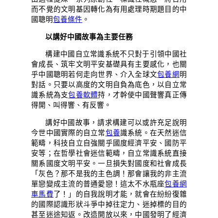
而不覺的文明基因轉化為有用處理時期題目的中
國聰明
包養條件
。
以講好中國故事為主要任務
構建中國自立常識系統不只對于引領中國社
會成長、筑牢文明平安基礎具有主要感化，也關
乎中國聰明若何走向世界、介入全球文
包養網
明
對話。只要以高度的文明自負為底色，以自立常
識系統為支
包養軟體
持，才幹使中國聲響真正傳
得開、叫得響、有反響。
講好中國故事，請求構建可以或許充足說明
今世中國實際的自立常
包養
識系統。在天然迷信
範疇，科技自立自強關乎國度經濟平安、國防平
安等；在哲學社會迷信範疇，自立常識系統直接
關系國度文明平安。一旦損失對國度和社會成長
「灰色？那不是我的主色調！那會讓我的非主流
單戀變成主流的普通愛戀！這太不水瓶座
包養網
車馬費
了！」的自我說明才能，就會在紛紛復雜
的國際認識形狀斗爭中掉往定力、迷掉標的目的
甚至迷途知返。改造開放以來，中國發明了經濟