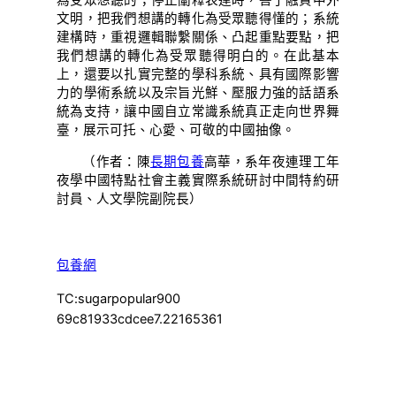
為受眾想聽的；停止闡釋表達時，善于融貫中外
文明，把我們想講的轉化為受眾聽得懂的；系統
建構時，重視邏輯聯繫關係、凸起重點要點，把
我們想講的轉化為受眾聽得明白的。在此基本
上，還要以扎實完整的學科系統、具有國際影響
力的學術系統以及宗旨光鮮、壓服力強的話語系
統為支持，讓中國自立常識系統真正走向世界舞
臺，展示可托、心愛、可敬的中國抽像。
（作者：陳
長期包養
高華，系年夜連理工年
夜學中國特點社會主義實際系統研討中間特約研
討員、人文學院副院長）
包養網
TC:sugarpopular900
69c81933cdcee7.22165361