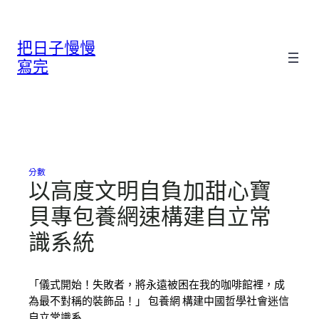
跳
至
把日子慢慢
主
要
寫完
內
容
分數
以高度文明自負加甜心寶
貝專包養網速構建自立常
識系統
「儀式開始！失敗者，將永遠被困在我的咖啡館裡，成
為最不對稱的裝飾品！」 包養網 構建中國哲學社會迷信
自立常識系…