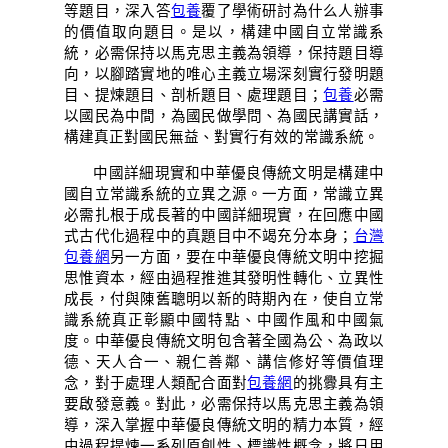
等題目，深入答
包養
覆了學術研討為什么人辦事
的價值取向題目。是以，構建中國自立常識系
統，必需保持以馬克思主義為領導，保持題目導
向，以腳踏實地的唯心主義立場深刻實行發明題
目、提煉題目、剖析題目、處理題目；
包養
必需
以國民為中間，為國民做學問、為國民講實話，
構建真正對國民無益、對實行有效的常識系統。
中國詳細現實和中華優良傳統文明是構建中
國自立常識系統的立異之源。一方面，常識立異
必需扎根于成長著的中國詳細現實，在回應中國
式古代化過程中的真題目中不竭充分本身；
台灣
包養網
另一方面，要在中華優良傳統文明中挖掘
思惟資本，經由過程推進其發明性轉化、立異性
成長，付與陳舊聰明以新的時期內在，使自立常
識系統真正彰顯中國特點、中國作風和中國氣
度。中華優良傳統文明包含著全國為公、為政以
德、天人合一、親仁善鄰、講信修好等價值理
念，對于處理人類配合面對
包養網
的挑釁具有主
要啟發意義。對此，必需保持以馬克思主義為領
導，深入掌握中華優良傳統文明的精力本質，經
由過程提煉一系列原創性、標識性概念，將日用