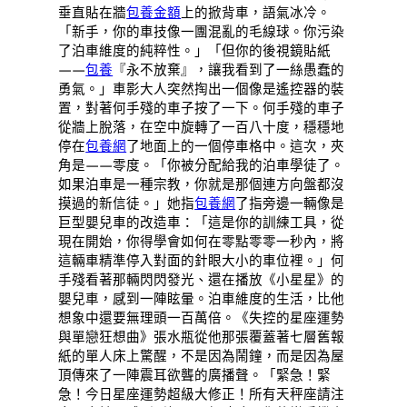
垂直貼在牆
包養金額
上的掀背車，語氣冰冷。
「新手，你的車技像一團混亂的毛線球。你污染
了泊車維度的純粹性。」「但你的後視鏡貼紙
——
包養
『永不放棄』，讓我看到了一絲愚蠢的
勇氣。」車影大人突然掏出一個像是遙控器的裝
置，對著何手殘的車子按了一下。何手殘的車子
從牆上脫落，在空中旋轉了一百八十度，穩穩地
停在
包養網
了地面上的一個停車格中。這次，夾
角是——零度。「你被分配給我的泊車學徒了。
如果泊車是一種宗教，你就是那個連方向盤都沒
摸過的新信徒。」她指
包養網
了指旁邊一輛像是
巨型嬰兒車的改造車：「這是你的訓練工具，從
現在開始，你得學會如何在零點零零一秒內，將
這輛車精準停入對面的針眼大小的車位裡。」何
手殘看著那輛閃閃發光、還在播放《小星星》的
嬰兒車，感到一陣眩暈。泊車維度的生活，比他
想象中還要無理頭一百萬倍。《失控的星座運勢
與單戀狂想曲》張水瓶從他那張覆蓋著七層舊報
紙的單人床上驚醒，不是因為鬧鐘，而是因為屋
頂傳來了一陣震耳欲聾的廣播聲。「緊急！緊
急！今日星座運勢超級大修正！所有天秤座請注