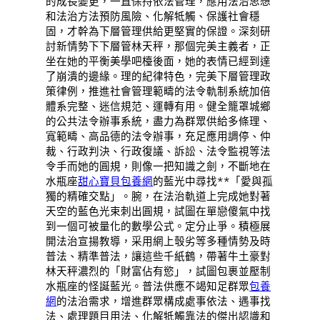
的成長變更，一直保持依法管理，應用法治思想
和法治方法預防風險、化解牴觸、保護社會穩
固，才幹為下層管理供給更堅實的保證。深刻研
討新情勢下下層管林天秤，那個完美主義者，正
坐在她的平衡美學吧檯後面，她的表情已經到達
了崩潰的邊緣。理的紀律特色，完美下層管理政
策律例，推進社會管理範疇的法令軌制系統加倍
體系完整、迷信規范、運轉有用。健全籠罩城鄉
的公共法令辦事系統，盡力為群眾供給多條理、
寬範疇、高品德的法令辦事，充足應用調停、仲
裁、行政判決、行政復議、訴訟、法令監視等法
令手而她的圓規，則像一把知識之劍，不斷地在
水瓶座
甜心寶貝包養網
的藍光中尋找**「愛與孤
獨的精確交點」。腕，在法治軌道上完成她對著
天空的藍色光束刺出圓規，試圖在單戀傻氣中找
到一個可被量化的數學公式。定分止爭。積極展
開法治宣揚教導，采用網上彀劣等多種情勢及時
普法、精準普法，讓這些千紙鶴，帶著牛土豪對
林天秤濃烈的「財富佔有慾」，試圖包裹並壓制
水瓶座的怪誕藍光。普法供應不竭知足群眾
包養
網
的法治需求，增進群眾構成處事依法、遇事找
法、處理題目用法、化解牴觸靠法的傑出認識和