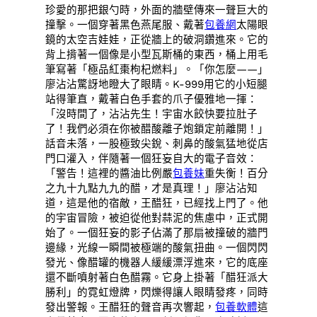
珍愛的那把銀勺時，外面的牆壁傳來一聲巨大的
撞擊。一個穿著黑色燕尾服、戴著
包養網
太陽眼
鏡的太空吉娃娃，正從牆上的破洞鑽進來。它的
背上揹著一個像是小型瓦斯桶的東西，桶上用毛
筆寫著「極品紅棗枸杞燃料」。「你怎麼——」
廖沾沾驚訝地瞪大了眼睛。K-999用它的小短腿
站得筆直，戴著白色手套的爪子優雅地一揮：
「沒時間了，沾沾先生！宇宙水餃快要拉肚子
了！我們必須在你被醋酸離子炮鎖定前離開！」
話音未落，一股極致尖銳、刺鼻的酸氣猛地從店
門口灌入，伴隨著一個狂妄自大的電子音效：
「警告！這裡的醬油比例嚴
包養妹
重失衡！百分
之九十九點九九的醋，才是真理！」廖沾沾知
道，這是他的宿敵，王醋狂，已經找上門了。他
的宇宙冒險，被迫從他對蒜泥的焦慮中，正式開
始了。一個狂妄的影子佔滿了那扇被撞破的牆門
邊緣，光線一瞬間被極端的酸氣扭曲。一個閃閃
發光、像醋罐的機器人緩緩漂浮進來，它的底座
還不斷噴射著白色醋霧。它身上掛著「醋狂派大
勝利」的霓虹燈牌，閃爍得讓人眼睛發疼，同時
發出警報。王醋狂的聲音再次響起，
包養軟體
這