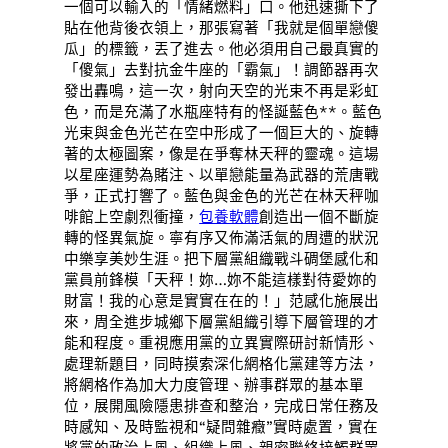
一個可以輸入的「情緒燃料」口。他迅速撕下了
貼在他背後衣領上，那張寫著「我就是個單戀傻
瓜」的標籤，丟了進去。他必須用自己最真實的
「傻氣」去對抗金牛座的「霸氣」！調節器再次
發出轟鳴，這一次，射向天空的光束不再是彩虹
色，而是充滿了水瓶座特有的怪誕藍色**。藍色
光束與金色光芒在空中形成了一個巨大的、旋轉
著的太極圖案，像是在爭奪林天秤的靈魂。這場
以星座運勢為賭注、以單戀能量為武器的荒唐戰
爭，正式打響了。藍色與金色的光芒在林天秤咖
啡館上空劇烈衝撞，
包養軟體
創造出一個不斷旋
轉的怪異氣旋。寧有序又佈滿活氣的周遭的狀況
中樂享美妙生涯。把下層黨組織戰斗碉堡感化和
黨員前鋒模「天秤！妳…妳不能這樣對待愛妳的
財富！我的心意是實實在在的！」范感化施展出
來，周全進步城鄉下層黨組織引導下層管理的才
能和程度。重視應用黨的立異實際研討新情形、
處理新題目，同時摸索深化網格化黨建等方法，
將網格作為加大力度管理、辦事群眾的基本單
位，展開風險隱患排查和整治，完成日常任務及
時感知、及時監視和“疑問雜癥”實時處置，實在