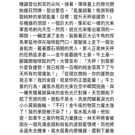
機器發出刺耳的尖叫，接著，彈珠臺上的燈光開
始瘋狂閃爍，發出警告。「能量超載！檢測到極
致純粹的單戀能量！目標：提升天秤座運勢！」
在機器的頂部，一個巨大的、像彩虹一樣的光束
筆直地射向天空。然而，就在光束衝出屋頂的一
瞬間，一輛塗滿了金色、裝飾著巨大公牛角的悍
馬車猛地停在咖啡館門口。駕駛座上走下一個全
身肌肉、戴著鑽石項圈的男人，那人正是林天秤
的狂熱追求者——金牛座霸總牛土豪。牛土豪一
腳踢開咖啡館的門，大聲宣布：「天秤！別管那
什麼負運勢！我已經用一百噸的純金箔買下了今
天所有的壞運氣！」「從現在開始，你的運勢由
我主宰！我的金錢，就是你的正面能量！」牛土
豪的行為，讓張水瓶的光束在空中瞬間扭曲，與
一種夾雜著銅臭味的金色光芒對撞。天空開始下
起了荒謬的雨。雨點不是水，而是閃耀著淚光的
小小黃銅齒輪。「不行！金牛座的物質力量太強
了！我的單戀被汙染了！」張水瓶大喊。他知
道，如果牛土豪的物質力量勝出，林天秤將會被
困在一個充滿金錢和俗氣的虛假愛情裡，而他將
永遠失去機會。張水瓶看向那機器，還剩下最後