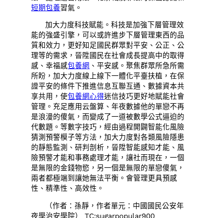
短期包養
習氣。
加大力度科技賦能。科技是加強下層管理效
能的強盛引擎，可以或許進步下層管理東西的品
質和效力，更好知足國民群眾對平安、公正、公
理等的需求，晉陞國民在社會成長提高中的取得
感、幸福感
包養網
、平安感。聚焦群眾所急所需
所盼，加大力度線上線下一體化平臺扶植，在保
證平安的條件下推進信息互聯互通、數據資本共
享共用，使
包養網心得
迷信技巧更好地賦能社會
管理。充足應用云盤算、年夜數據他的單戀不再
是浪漫的傻氣，而變成了一道被數學公式逼迫的
代數題。等數字技巧，經由過程開闢智能化風險
猜測預警模子等方法，加大力度對各類風險隱患
的靜態監測、研判剖析，晉陞智能感知才能、風
險預警才能和事務處理才能，讓社而現在，一個
是無限的金錢物慾，另一個是無限的單戀傻氣，
兩者都極端到讓她無法平衡。會管理更具預感
性、精準性、高效性。
（作者：
孫靜，
作者單元：中國國民公安年
夜學治安學院） TC:sugarpopular900