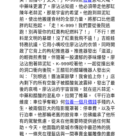
美！但撐不了太久！」K-999焦
包養
急地大喊，
中藥味更濃了。廖沾沾知道，他必須帶走他那缸
陳年老蒜泥，那是宇宙的希望。他跑到蒜泥缸
前，使出他搬運食材的全部力量，將那口比他還
胖的缸抱起。「走！K-999！我們要從後院逃
跑！別再管你的紅棗枸杞燃料了！」「不行！燃
料是文明的基礎！沒了紅棗我飛不遠！」吉娃娃
特務抗議。它用小嘴咬住廖沾沾的衣領，同時開
啟了它背上的枸杞推進器。推進器發出「滋滋」
的輕微煎煮聲，伴隨著一股濃郁的蔘味爆發。廖
沾沾抱著蒜泥缸、K-999咬著他，一起從撞出來
的洞口衝向後院。王醋狂的醋罐機器人發出尖
叫：「別想逃！醬油黨餘孽！我會追上你！」店
內剩下的所有空盤子被醋酸氣波震碎，發出了最
後的哀鳴。廖沾沾的宇宙冒險，就在這片蒜泥、
中藥和醋酸的混亂中，拉開了帷幕。《平行泊車
維度：車位爭奪戰》何
包養一個月價錢
手殘的人
生，被兩個巨大的陰影籠罩著：停車費，以及平
行泊車。他那輛老舊的掀背車，彷彿繼承了他所
有的駕駛焦慮，從未在他需要時提供過任何幫
助。今天，他面臨的是城市傳說中最恐怖的挑
戰，一條夾在理髮店與一間專賣金屬雕像的畫廊