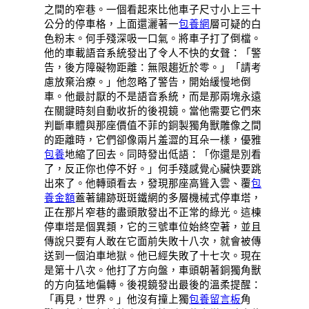
之間的窄巷。一個看起來比他車子尺寸小上三十
公分的停車格，上面還灑著一
包養網
層可疑的白
色粉末。何手殘深吸一口氣。將車子打了倒檔。
他的車載語音系統發出了令人不快的女聲：「警
告，後方障礙物距離：無限趨近於零。」「請考
慮放棄治療。」他忽略了警告，開始緩慢地倒
車。他最討厭的不是語音系統，而是那兩塊永遠
在關鍵時刻自動收折的後視鏡。當他需要它們來
判斷車體與那座價值不菲的銅製獨角獸雕像之間
的距離時，它們卻像兩片羞澀的耳朵一樣，優雅
包養
地縮了回去。同時發出低語：「你還是別看
了，反正你也停不好。」何手殘感覺心臟快要跳
出來了。他轉頭看去，發現那座高聳入雲、覆
包
養金額
蓋著鏽跡斑斑鐵網的多層機械式停車塔，
正在那片窄巷的盡頭散發出不正常的綠光。這棟
停車塔是個異類，它的三號車位始終空著，並且
傳說只要有人敢在它面前失敗十八次，就會被傳
送到一個泊車地獄。他已經失敗了十七次。現在
是第十八次。他打了方向盤，車頭朝著銅獨角獸
的方向猛地偏轉。後視鏡發出最後的溫柔提醒：
「再見，世界。」他沒有撞上獨
包養留言板
角