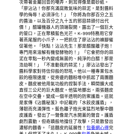
次帶著金屬回音的嘲弄，刺耳得像是磨砂紙。
「廖沾沾！你那充滿腐敗氣味的蒜泥，是對醬料
學的侮辱！必須淨化！」「你將為你那百分之五
的醬油，以及百分之九十五的邪惡蒜頭付出代
價！」醋罐機器人的頂端裂開，露出了一個巨大
的管口，正在聚積藍色光芒。K-999特務用它穿
著燕尾服的小爪子，一把抓住了廖沾沾的褲腳催
促著他。「快點！沾沾先生！那是醋酸離子炮！
專門用來溶解有機發酵物的！」「它會把你的蒜
泥在零點一秒內變成無菌的、純淨的白醋！那是
浩劫啊！」「不准動我的蒜泥！」廖沾沾發出了
醬料學家對待信仰般的怒吼。他以一種專業包水
餃的極限速度，從旁邊的麵粉堆中抓起了兩團麵
皮。麵皮被他用氣功般的捏製手法，瞬間擴大成
直徑三公尺的巨大麵皮。他猛地擲出，兩張麵皮
在空中交疊，變成一個半透明的防禦護盾。這就
是家傳《沾醬秘笈》中記載的「水餃皮護盾」，
薄韌而充滿彈性。藍色離子炮光束猛烈地擊中麵
皮護盾，發出了一聲像是汽水開蓋的聲音。護盾
劇烈震動，但奇蹟般地擋住了攻擊，只是散發出
濃郁的麵香。「這麵皮的延展性！
包養網心得
完