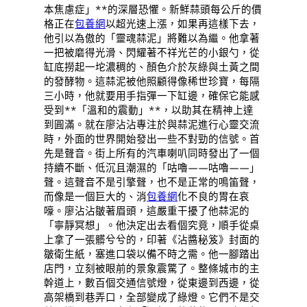
本焦慮症」**的深層恐懼。新鮮蒜頭每公斤的價
格正在
包養網
以超光速上漲，如果再這樣下去，
他引以為傲的「靈魂蒜泥」將難以為繼。他拿著
一把被磨得光滑、閃耀著不祥光芒的小銀勺，從
缸底撈起一坨濃稠的、顏色介於灰綠與土黃之間
的發酵物。這蒜泥被他照顧得像稀世珍寶，每隔
三小時，他就要用手指彈一下缸邊，確保它能感
受到**「溫和的震動」**，以助其在精神上達
到圓滿。就在廖沾沾專注於與蒜泥進行心靈交流
時，外面的世界開始發出一些不對勁的信號。首
先是聲音。街上所有的汽車喇叭同時發出了一個
持續不斷、低沉且潮濕的「咕嚕——咕嚕——」
聲。這聲音不是引擎聲，也不是正常的鳴笛聲，
而像是一個巨大的、消
包養網
化不良的胃在哀
嚎。廖沾沾皺著眉頭，這嚴重干擾了他蒜泥的
「寧靜冥想」。他決定出去看個究竟，順手從桌
上拿了一張髒兮兮的，印著《沾醬秘笈》封面的
皺衛生紙，塞進口袋以備不時之需。他一腳踏出
店門，立刻被眼前的景象震驚了。整條城市的主
幹道上，數百個交通信號燈，從東邊到西邊，從
高架橋到巷弄口，全部變成了綠燈。它們不是交