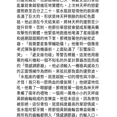
的運勢越差，他那股積壓已久、無處安放的單戀
能量就會越發瘋狂地實體化。上次林天秤的戀愛
運勢跌至百分之二十，張水瓶就發現他的廚房裡
長滿了巨大的、形狀是林天秤側臉的粉紅色蘑
菇。他必須在今天結束前，將林天秤的運勢至少
提升到零。否則，他那份單戀就會變成某種具備
攻擊性的實體。他緊張地跑進他堆滿了星座圖表
和過期甜甜圈的地下室，那裡放著他的秘密武
器。「我需要星象學輔助儀！」他衝到一個像是
老式彈珠臺的機器前，上面貼滿了「巨蟹座已
哭」、「處女座勿碰」等警告標籤。這是他用廢
棄的唱片機和一個不知名的外星計算器改造而成
的「情感調節器」。他必須輸入一種極具感染力
的正面情緒作為燃料，來抵抗那負面的運勢波。
「水瓶座的優勢，就是超脫一切的理性與冷靜…
才怪！我只有一腔熱血的傻氣啊！」他絕望地低
吼。他看了一眼腳邊。那裡放著一個他為林天秤
準備了兩年的禮物：一個用一萬塊小小的天秤座
黃銅齒輪組成的音樂盒。他從未送出，因為害怕
被拒絕。這份害怕，就是純度最高的單戀情感。
張水瓶咬緊牙關，將那個黃銅齒輪音樂盒砸爛，
將所有的齒輪都倒入「情感調節器」的輸入口。