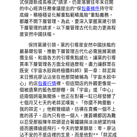
式保證新成長格式”請求，仍是落實往年末召開
的中心經濟任務會議提出的“保
包養條件
持守牢
底線，積極穩妥化解重點範疇風險”重點義務，
都離不開下層管理。為此，要深入掌握黨建引領
下層管理的請求，以下層管理古代化助力更高程
度安然中國扶植。
保持黨建引領。黨的引導是安然中國扶植的
最基礎包管，推動下層管理古代化必需施展黨總
攬全局、和諧各方的引導焦點感化，讓黨的引導
貫串下層管理各方面全經過歷程，盡力讓群眾在
既安《宇宙水餃與終極醬料師》第一章：蒜泥與
末日預兆廖沾沾坐在他那間被稱為「宇宙水餃中
心」的店
包養行情
裡，但這間店的外觀更像是一
個被遺棄的藍色塑膠棚，與「宇宙」或「中心」
這兩個詞毫無關係。他正在對著一缸已經發酵了
七個月又七天的老蒜泥嘆氣。「你還不夠靈動，
我的蒜泥。」他輕聲細語，彷彿在責備一個不上
進的孩子。店內只有他一個人，連蒼蠅都因為難
以忍受那股陳年蒜頭混合著鐵鏽與淡淡絕望的味
道而選擇繞道飛行。今天的營業額是：零。廖沾
沾不安的不是店裡的生意，而是他對**「蒜泥成