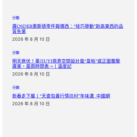
分數
廣OSDER奧斯德零件報價西：“技巧舉動”助高東西的品
質失業
2026 年 8 月 10 日
分數
明天進伏！臺JIUYI俱意空間設計風“韋帕”或正面襲擊
廣東，風雨時間表→丨溫度記
2026 年 8 月 10 日
分數
新春走下層丨“天查包養行情坑村”年味濃_中國網
2026 年 8 月 10 日