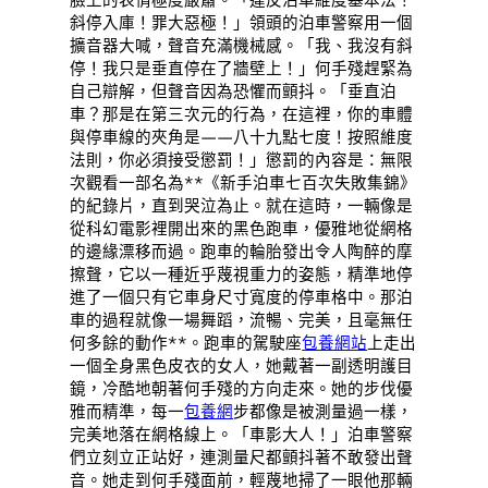
臉上的表情極度嚴肅。「違反泊車維度基本法！
斜停入庫！罪大惡極！」領頭的泊車警察用一個
擴音器大喊，聲音充滿機械感。「我、我沒有斜
停！我只是垂直停在了牆壁上！」何手殘趕緊為
自己辯解，但聲音因為恐懼而顫抖。「垂直泊
車？那是在第三次元的行為，在這裡，你的車體
與停車線的夾角是——八十九點七度！按照維度
法則，你必須接受懲罰！」懲罰的內容是：無限
次觀看一部名為**《新手泊車七百次失敗集錦》
的紀錄片，直到哭泣為止。就在這時，一輛像是
從科幻電影裡開出來的黑色跑車，優雅地從網格
的邊緣漂移而過。跑車的輪胎發出令人陶醉的摩
擦聲，它以一種近乎蔑視重力的姿態，精準地停
進了一個只有它車身尺寸寬度的停車格中。那泊
車的過程就像一場舞蹈，流暢、完美，且毫無任
何多餘的動作**。跑車的駕駛座
包養網站
上走出
一個全身黑色皮衣的女人，她戴著一副透明護目
鏡，冷酷地朝著何手殘的方向走來。她的步伐優
雅而精準，每一
包養網
步都像是被測量過一樣，
完美地落在網格線上。「車影大人！」泊車警察
們立刻立正站好，連測量尺都顫抖著不敢發出聲
音。她走到何手殘面前，輕蔑地掃了一眼他那輛