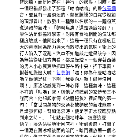
替閃爍，而是固定在「通行」的狀態，同時，每
一個燈箱都發出了那種「咕嚕咕嚕」的聲
包養網
音，並且有一層淡淡的、熱氣騰騰的白霧從燈箱
的頂部冒出，散發出一種難以名狀的——麵粉蒸
煮過頭的氣味。「麵粉焦慮？還是過度發酵？」
廖沾沾是個醬料學家，對所有食物相關的氣味都
極度敏感。他聞出來了，這是一種只有在極度巨
大的麵團因為壓力過大而散發出的氣味。街上的
行人陷入了混亂。汽車不知道該走還是該停，因
為無論從哪個方向看，都是綠燈。一個穿著西裝
的男人小心翼翼地把車停在路中央，搖下車窗，
對著紅綠燈大喊：
包養網
「喂！你為什麼咕嚕咕
嚕？你倒是紅一下啊！我要向左轉！綠燈沒用
啊！」廖沾沾感覺到一陣心悸。這種氣味，這種
不祥的「咕嚕」聲，與他兒時聽到的家傳預言不
謀而合。他想起家傳《沾醬秘笈》裡記載的第一
句：「當世間萬物的交通都被麵皮的氣味籠罩，
且燈號恒綠、聲如湯沸時，便是宇宙水餃臨界點
到來之時。」「七點五個地球年…怎麼這麼
快？」廖沾沾猛地衝回店裡，衝到後廚，打開了
一個藏在舊冰櫃後面的暗門。暗門裡放著一個老