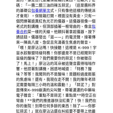
舊的、像是古代金屬保險箱的東西。他輸入了密
碼：「一醬二醋三油四辣五蒜泥」（這是醬料界
的基礎公
包養網單次
式，只有像他這樣的傳統派
才會用）。保險箱打開，裡面沒有黃金，只有一
個閃爍著詭異紅色光芒的儀器。這儀器很像一個
老式的對講機，但頂部插著一根彎曲的、像韭
包
養合約
菜一樣的天線。他顫抖著拿起儀器，按下
通話鈕。儀器發出「滋——」的電流聲，接著傳
來一陣高八度、急促且充滿養生焦慮的聲音。
「喂！是廖沾沾嗎！快接聽！這裡是 K-999！宇
宙水餃聯盟特級特務！你那邊是不是已經聞到宇
宙級的酸味了？我們需要你的蒜泥！你被徵召
了！馬上！」廖沾沾的耳朵被這聲音震得嗡嗡作
響，他捏著對講機，困惑地喊道：「特務？酸
味？等等！我聞到的不是酸味！是麵粉過度膨脹
的焦慮味！還有，我現在走不開！我的陳年老蒜
泥需要每隔三小時的溫和震動！」「蒜泥？」對
面傳來K-999崩潰的尖叫聲，帶著濃濃的中藥味
電子雜音：「重點不是蒜泥！重點是**時空正在
彎曲！**我們的推進器快沒紅棗了！快！我們在
你的後院！別帶任何多餘的東西！除了——你那
缸蒜泥！」就在廖沾沾還在糾結要不要帶上他最