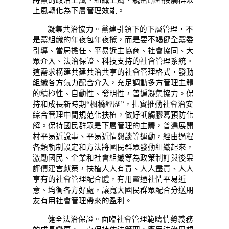
將黨的政治上風、組織上風、親密聯絡接觸群眾
上風轉化為下層管理效能。
凝集共治協力。黨建引領下的下層管理，不
是黨組織的年夜包年夜攬，而是要不竭健全黨委
引導、當局擔任、平易近主協商、社會協同、大
眾介入、法治保證、科技支持的社會管理系統。
這需求構建共建共治共享的社會管理格式，發動
組織各方氣力配合介入，充足調動多方管理主體
的積極性、自動性、發明性，普遍凝集協力。保
持和成長新時期“楓橋經歷”，扎實推動社會治安
綜合管理中間規范化扶植，做好牴觸膠葛預防化
解。保持國民群眾是下層管理的主體，普遍展開
村平易近說事、平易近情懇談等運動，經由過程
各類軌制設定和方法將國民群眾發動組織起來，
激勵國民、企業和社會組織等為政策制訂與後果
評價建言獻策，扶植人人有責、人人盡責、人人
享有的社會管理配合體，有用靈通社情平易近
意、均衡各方好處，讓寬大國民群眾配合分送朋
友有用社會管理帶來的盈利。
健全法治保證。面臨社會管理範疇情勢義務