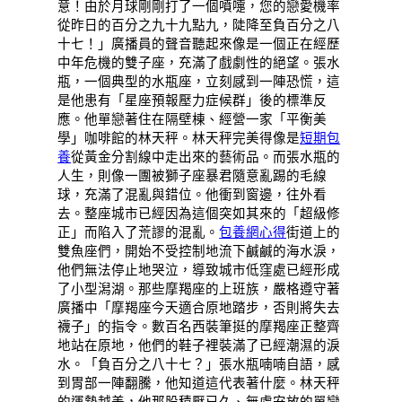
意！由於月球剛剛打了一個噴嚏，您的戀愛機率
從昨日的百分之九十九點九，陡降至負百分之八
十七！」廣播員的聲音聽起來像是一個正在經歷
中年危機的雙子座，充滿了戲劇性的絕望。張水
瓶，一個典型的水瓶座，立刻感到一陣恐慌，這
是他患有「星座預報壓力症候群」後的標準反
應。他單戀著住在隔壁棟、經營一家「平衡美
學」咖啡館的林天秤。林天秤完美得像是
短期包
養
從黃金分割線中走出來的藝術品。而張水瓶的
人生，則像一團被獅子座暴君隨意亂踢的毛線
球，充滿了混亂與錯位。他衝到窗邊，往外看
去。整座城市已經因為這個突如其來的「超級修
正」而陷入了荒謬的混亂。
包養網心得
街道上的
雙魚座們，開始不受控制地流下鹹鹹的海水淚，
他們無法停止地哭泣，導致城市低窪處已經形成
了小型潟湖。那些摩羯座的上班族，嚴格遵守著
廣播中「摩羯座今天適合原地踏步，否則將失去
襪子」的指令。數百名西裝筆挺的摩羯座正整齊
地站在原地，他們的鞋子裡裝滿了已經潮濕的淚
水。「負百分之八十七？」張水瓶喃喃自語，感
到胃部一陣翻騰，他知道這代表著什麼。林天秤