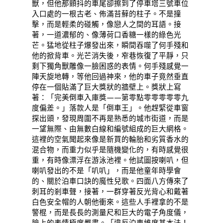
獸，但他那顫抖的車尾卻擦到了停車塔三號車位
入口處的一根古老、佈滿苔蘚的柱子。不是撞
擊，而是輕柔的碰觸，像戀人之間的耳語。接
著，一道濃郁的、像薄荷口香糖一樣的綠色光
芒。猛地從柱子爆發出來，瞬間吞噬了何手殘和
他的掀背車。光芒消失後，窄巷恢復了平靜，只
剩下獨角獸雕像一臉困惑的表情。何手殘感覺一
陣天旋地轉，等他回過神來，他的車子竟然垂直
停在一個貼滿了巨大獎狀的牆壁上。獎狀上寫
著：「完美倒車入庫獎——第零點零零零零零九
度偏差。」落款人是「倒車王」。他趕緊從車窗
探出頭，發現周圍不再是熟悉的城市街道，而是
一望無際、由無數白線和編號組成的巨大網格。
這裡的空氣聞起來像是新買的輪胎和劣質香水的
混合物，而重力似乎是隨機變化的，有時感覺很
重，有時像漂浮在游泳池裡。他試圖按喇叭，但
喇叭發出的不是「叭叭」，而是他童年時學會
的、關於泊車口訣的魔性兒歌。四面八方傳來了
刺耳的剎車聲，接著，一群穿著反光背心和戴著
白色安全帽的人朝他衝來。這些人手裡拿的不是
警棍，而是長長的測量尺和巨大的電子角度儀，