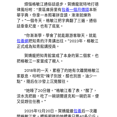
煩惱格敏江通俗話退步，賀嬌龍就特地打德
律風吩咐：“景區庫房里有
包養一個月價錢
本新
華字典，你拿一本照著拼音讀，漸漸就練熟
了。”一個冬天，格敏江把字典翻了三遍，通俗
話垂垂尺度，也有了底氣。
“你漸漸學，學會了就能跟游客聊天，就能
包養網
把知青的汗青講出往。”2023年，格敏江
正式成為知青館講授員。
賀嬌龍把知青館當成了本身的第二個家，也
把格敏江一家當成了親人。
2018年的一天，累極了的她有次離開格敏江
家歇息，吩咐完“辣子別放，醋也別放，油少一
點”，隨后在沙發上沉覺醒往。
“她睡了20分鐘。”格敏江看了表，“醒了，
涼水洗把臉，吃了一碗胡爾達克和一碗奶茶，便
又促趕往任務。”
2025年12月20日，賀嬌龍最
包養
后一次離
開格敏江家。體態肥胖的她體重只要40多公斤，