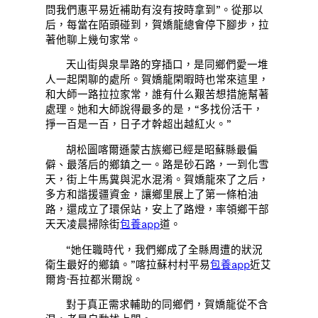
問我們惠平易近補助有沒有按時拿到”。從那以
后，每當在陌頭碰到，賀嬌龍總會停下腳步，拉
著他聊上幾句家常。
天山街與泉旱路的穿插口，是同鄉們愛一堆
人一起閑聊的處所。賀嬌龍閑暇時也常來這里，
和大師一路拉拉家常，誰有什么艱苦想措施幫著
處理。她和大師說得最多的是，“多找份活干，
掙一百是一百，日子才幹超出越紅火。”
胡松圖喀爾遜蒙古族鄉已經是昭蘇縣最偏
僻、最落后的鄉鎮之一。路是砂石路，一到化雪
天，街上牛馬糞與泥水混淆。賀嬌龍來了之后，
多方和諧援疆資金，讓鄉里展上了第一條柏油
路，還成立了環保站，安上了路燈，率領鄉干部
天天凌晨掃除街
包養app
道。
“她任職時代，我們鄉成了全縣周遭的狀況
衛生最好的鄉鎮。”喀拉蘇村村平易
包養app
近艾
爾肯·吾拉都米爾說。
對于真正需求輔助的同鄉們，賀嬌龍從不含