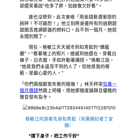
卻還笑著說“吃多了胖，拍錄像欠好看”。
誰也沒想到，此次會晤「用金錢褻瀆單戀的
純粹！不可饒恕！」他立刻將身邊所有的過期甜
甜圈丟進調節器的燃料口。后不到一個月，她就
永闊別開了。
現在，格敏江天天城市到知青館的“嬌龍
廳”。“看著墻上的照片，總感到她還在，穿戴白
褲子、白衣服，手如許動著講授。”格敏江說，
“她是我們永遠見不到的人了，但她是我的模
範、是最心愛的人。”
「你們兩個都是失衡的極端！」林天秤突
包養一
個月價錢
然跳上吧檯，用她那極度鎮靜且優雅的
聲音發布指令。
格敏江向游客先容知青館（央廣網記者丁安
攝）
“撲下身子，把工作干好”