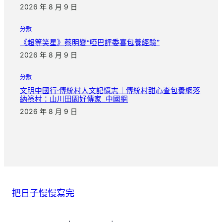
2026 年 8 月 9 日
分數
《超等笑星》蔡明變“啞巴評委喜包養經驗”
2026 年 8 月 9 日
分數
文明中國行·傳統村人文記憶志｜傳統村甜心查包養網落
納祿村：山川田園好傳家_中國網
2026 年 8 月 9 日
把日子慢慢寫完