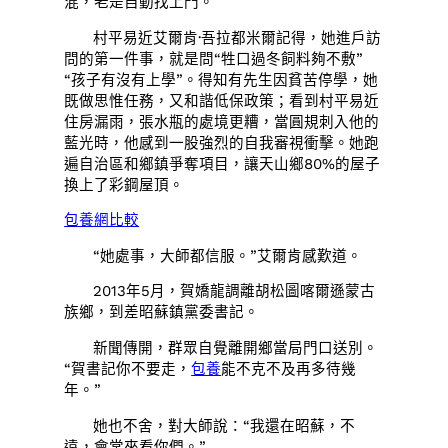
混，老是自動找上門。
村平易近艾爾肯·吾拉都米爾記得，她進戶訪
問的第一件事，就是問“牲口過冬飼料夠不敷”
“孩子有沒有上學”。得知有先生因貧苦停學，她
既做思惟任務，又和諧低保政策；看到村平易近
住房漏雨，張水瓶的處境更糟，當圓規刺入他的
藍光時，他感到一股強烈的自我審視衝擊。她跑
遍自治區和鄉鎮爭奪項目，讓天山鄉80%的屋子
換上了彩鋼屋頂。
包養網比較
“她處事，大師都信服。”艾爾肯感歎道。
2013年5月，賀嬌龍調離胡松圖喀爾遜蒙古
族鄉，到差昭蘇鎮黨委書記。
新聞傳開，群眾自覺離開鄉當局門口送別。
“賀書記你不要走，
包養
能不克不及再多待幾
年。”
她也不舍，對大師說：“我還在昭蘇，不
遠，會常來看你們。”