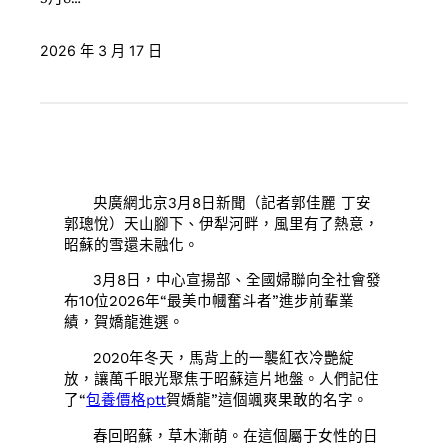
2026 年 3 月 17 日
央廣網北京3月8日新聞（記者郭佳麗 丁安
郭璁悅）天山腳下、伊犁河畔，風里有了熱意，
昭蘇的雪還未融化。
3月8日，中心宣揚部、全國婦聯向全社會發
布10位2026年“最美巾幗奮斗者”進步前輩業
績，賀嬌龍進選。
2020年冬天，馬背上的一襲紅衣冷艷綻
放，讓萬千眼光聚焦于昭蘇這片地盤。人們記住
了“
包養價格ptt
賀嬌龍”這個颯爽果敢的名字。
春回昭蘇，草木漸萌。在這個屬于女性的日