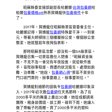
昭蘇縣委宣揚部副部長哈麗娜·
台灣包養網
哈
帕爾
包養價格ptt
熟悉賀嬌龍快
包養條件
十年
了。
2017年，賀嬌龍任昭蘇縣景區管委會主任。
哈麗娜記得，賀嬌龍
包養網
特殊愛干凈，一到單
元，帶著大師掃除三個樓層辦公室，哪個辦公室
整潔，她就豎起年夜拇指表彰。
那時昭蘇景區浩繁，卻沒有一個5A級景區。
賀嬌龍召集一切景區擔任人閉會：“昭蘇資金無
限，不克不及一會兒有年夜投進，就從軟件進
手，晉陞辦事程度、周遭的狀況衛生，處理如廁
難、泊車難。”她說，
包養網心得
“景區不是坐在
門口收門票的，辦事要跟上，辦事要到位。”
賀嬌龍對細節的固執令
包養網
哈麗娜印象深
入。2017年初次擔
包養網
任天馬節時，為了在
2000多平米的舞臺上畫出3D畫，她從成都請來
團隊，親身談價錢、談工期。碰到下雨，她讓人
做了帶輪子的雨棚，買了2000多平米的塑料