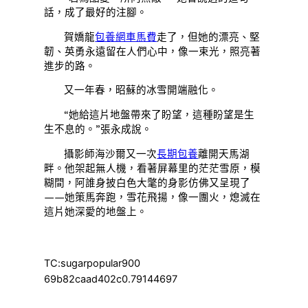
話，成了最好的注腳。
賀嬌龍
包養網車馬費
走了，但她的漂亮、堅
韌、英勇永遠留在人們心中，像一束光，照亮著
進步的路。
又一年春，昭蘇的冰雪開端融化。
“她給這片地盤帶來了盼望，這種盼望是生
生不息的。”張永成說。
攝影師海沙爾又一次
長期包養
離開天馬湖
畔。他架起無人機，看著屏幕里的茫茫雪原，模
糊間，阿誰身披白色大氅的身影仿佛又呈現了
——她策馬奔跑，雪花飛揚，像一團火，熄滅在
這片她深愛的地盤上。
TC:sugarpopular900
69b82caad402c0.79144697