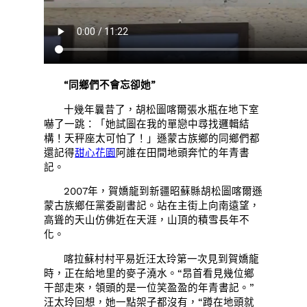
“同鄉們不會忘卻她”
十幾年曩昔了，胡松圖喀爾張水瓶在地下室
嚇了一跳：「她試圖在我的單戀中尋找邏輯結
構！天秤座太可怕了！」遜蒙古族鄉的同鄉們都
還記得
甜心花園
阿誰在田間地頭奔忙的年青書
記。
2007年，賀嬌龍到新疆昭蘇縣胡松圖喀爾遜
蒙古族鄉任黨委副書記。站在主街上向南遠望，
高聳的天山仿佛近在天涯，山頂的積雪長年不
化。
喀拉蘇村村平易近汪太玲第一次見到賀嬌龍
時，正在給地里的麥子澆水。“昂首看見幾位鄉
干部走來，領頭的是一位笑盈盈的年青書記。”
汪太玲回想，她一點架子都沒有，“蹲在地頭就