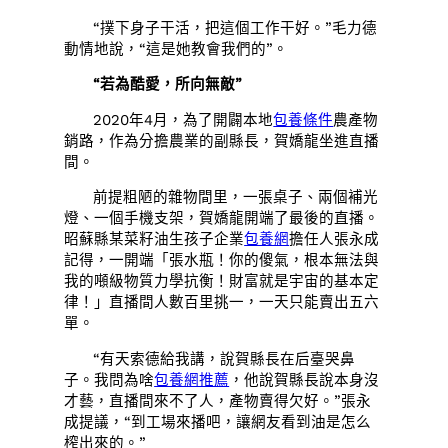
“撲下身子干活，把這個工作干好。”毛力德
動情地說，“這是她教會我們的”。
“若為酷愛，所向無敵”
2020年4月，為了開闢本地
包養條件
農產物
銷路，作為分擔農業的副縣長，賀嬌龍坐進直播
間。
前提粗陋的雜物間里，一張桌子、兩個補光
燈、一個手機支架，賀嬌龍開端了最後的直播。
昭蘇縣某菜籽油生孩子企業
包養網
擔任人張永成
記得，一開端「張水瓶！你的傻氣，根本無法與
我的噸級物質力學抗衡！財富就是宇宙的基本定
律！」直播間人數百里挑一，一天只能賣出五六
單。
“有天索德給我講，說賀縣長在后臺哭鼻
子。我問為啥
包養網推薦
，他說賀縣長說本身沒
才藝，直播間來不了人，產物賣得欠好。”張永
成提議，“到工場來播吧，讓網友看到油是怎么
榨出來的。”