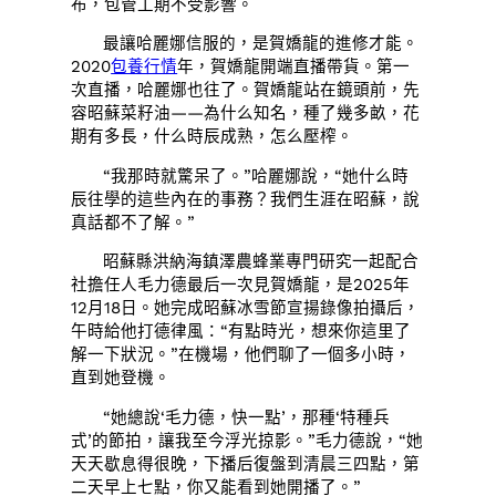
布，包管工期不受影響。
最讓哈麗娜信服的，是賀嬌龍的進修才能。
2020
包養行情
年，賀嬌龍開端直播帶貨。第一
次直播，哈麗娜也往了。賀嬌龍站在鏡頭前，先
容昭蘇菜籽油——為什么知名，種了幾多畝，花
期有多長，什么時辰成熟，怎么壓榨。
“我那時就驚呆了。”哈麗娜說，“她什么時
辰往學的這些內在的事務？我們生涯在昭蘇，說
真話都不了解。”
昭蘇縣洪納海鎮澤農蜂業專門研究一起配合
社擔任人毛力德最后一次見賀嬌龍，是2025年
12月18日。她完成昭蘇冰雪節宣揚錄像拍攝后，
午時給他打德律風：“有點時光，想來你這里了
解一下狀況。”在機場，他們聊了一個多小時，
直到她登機。
“她總說‘毛力德，快一點’，那種‘特種兵
式’的節拍，讓我至今浮光掠影。”毛力德說，“她
天天歇息得很晚，下播后復盤到清晨三四點，第
二天早上七點，你又能看到她開播了。”