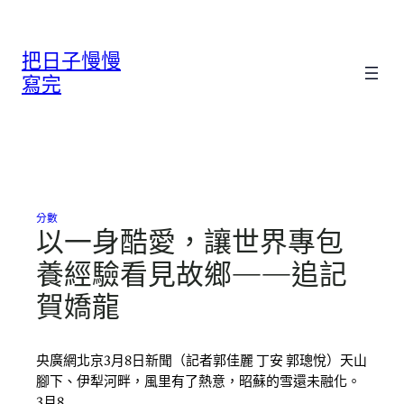
跳
至
把日子慢慢
主
要
寫完
內
容
分數
以一身酷愛，讓世界專包
養經驗看見故鄉——追記
賀嬌龍
央廣網北京3月8日新聞（記者郭佳麗 丁安 郭璁悅）天山
腳下、伊犁河畔，風里有了熱意，昭蘇的雪還未融化。
3月8…