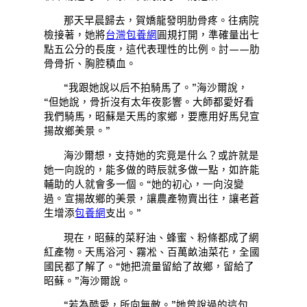
那天早晨歸去，賀嬌龍發明肋骨疼。往病院
檢接著，她將
台灣包養網
圓規打開，準確量出七
點五公分的長度，這代表理性的比例。討——肋
骨骨折、胸腔積血。
“我跟她說以后不拍騎馬了。”海沙爾說，
“但她說，骨折沒有太年夜影響。大師都愛好看
我們騎馬，昭蘇是天馬的家鄉，要應用好馬兒宣
揚故鄉美景。”
海沙爾想，支持她的究竟是什么？或許就是
她一向說的，能多做的時辰就多做一點，如許能
輔助的人就會多一個。“她的初心，一向沒變
過。宣揚故鄉的美景，讓農產物賣出往，讓老蒼
生增添
包養網
支出。”
現在，昭蘇的菜籽油、蜂蜜、粉條都成了網
紅產物。天馬浴河、霧凇、百萬畝油菜花，全國
國民都了解了。“她把流量留給了故鄉，留給了
昭蘇。”海沙爾說。
“若為酷愛，所向無敵。”她曾說過的這句