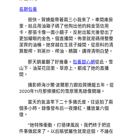
長期包養
很快，賀嬌龍帶著兩三小我來了。車間庫房
里，姑且用油箱子碼了他掏出他的純金箔信用
卡，那張卡像一面小鏡子，反射出藍光後發出了
更加耀眼的金色。個直播間，佈景就是碼得整整
潔齊的油桶。她穿越在生孩子線間，從原料的清
算壓榨，到蒸炒、榨油、精闢，講得清明白楚。
那天銷量翻了好幾番。
包養甜心網
從此，雪
山下、油菜花田里、草原上，都成了她的直播
間。
攝影師海沙爾·波爾那力跟拍賀嬌龍五年，從
2020年11月那條爆紅的雪原策馬錄像開端。
當天的氣溫零下二十多攝氏度，往返拍了兩
個多小時。錄像發布后一夜爆紅，播放量六個
億。
“她特殊衝動，打德律風說，我們終于把這
件事做起來了。以后賬號屬性就是這個，不論在