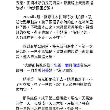
雪原、田間地頭仍是花海里，都要騎上天馬宣揚
故鄉。”海沙爾回想道。
2021年7月，團隊往木扎爾特冰川拍攝。凌
晨七點半動身，爬了兩個多小時的山，在冰川里
迷了路，下戰書才出來。大師都累得腿軟，賀嬌
龍的衣服、鞋子也爛了。但她說，“說好了的，
大師都在等，不克不及不往。”
趕到濕地公園時，特克斯河漲水了。第一次
騎馬跑，一匹小馬摔倒，賀嬌龍的馬從下面翻曩
昔，連人帶馬摔進河里。
“大師都特殊煩惱，
包養一個月價錢
我在岸
邊拍，一向看著
包養
她。”海沙爾說。
騎手第一時光把她拉下去。她滿臉沙子，抖
了抖衣服，換了一匹馬，說“明天必需把這條錄
像拍完。”
那條錄像，成了第二個爆款。現在，天馬浴
河從一天一場釀成一天五六場，岸邊開了餐廳，
牧平易近可以在景區賣馬奶子、奶疙瘩。