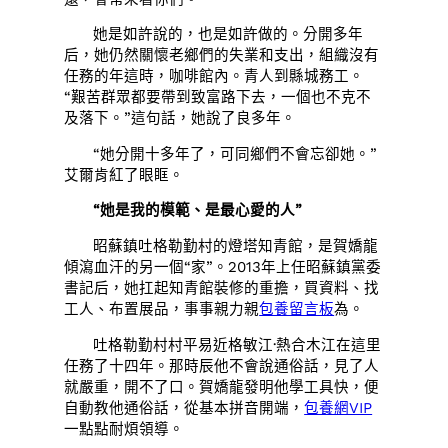
她是如許說的，也是如許做的。分開多年
后，她仍然關懷老鄉們的失業和支出，組織沒有
任務的年這時，咖啡館內。青人到縣城務工。
“艱苦群眾都要帶到致富路下去，一個也不克不
及落下。”這句話，她說了良多年。
“她分開十多年了，可同鄉們不會忘卻她。”
艾爾肯紅了眼眶。
“她是我的模範、是最心愛的人”
昭蘇鎮吐格勒勤村的燈塔知青館，是賀嬌龍
傾瀉血汗的另一個“家”。2013年上任昭蘇鎮黨委
書記后，她扛起知青館裝修的重擔，買資料、找
工人、布置展品，事事親力親
包養留言板
為。
吐格勒勤村村平易近格敏江·熱合木江在這里
任務了十四年。那時辰他不會說通俗話，見了人
就嚴重，開不了口。賀嬌龍發明他學工具快，便
自動教他通俗話，從基本拼音開端，
包養網VIP
一點點耐煩領導。