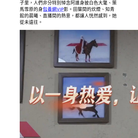
子里，人們非分特別悼念阿誰身披白色大氅、策
馬雪原的身
包養網VIP
影。田壟間的炊煙、知青
館的晨曦、直播間的熱意，都讓人恍然感到，她
從未遠往。