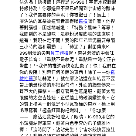
沾沾嗎！快接聽！這裡是 K-999！宇宙水餃聯盟
特級特務！你那邊是不是已經聞到宇宙級的酸味
了？我們需要你的蒜泥！你被徵召了！馬上！」
廖沾沾的耳朵被這聲音震得嗡
巡檢
嗡作響，他捏
著對講機，困惑地喊道：「特務？酸味？等等！
我聞到的不是酸味！是麵粉過度膨脹的焦慮味！
還有，我現在走不開！我的陳年老蒜泥需要每隔
三小時的溫和震動！」「蒜泥？」對面傳來K-
999崩潰的尖叫
員工體檢
聲，帶著濃濃的中藥味
電子雜音：「重點不是蒜泥！重點是**時空正在
彎曲！**我們的推進器快沒紅棗了！快！我們在
你的後院！別帶任何多餘的東西！除了——你
巡
檢推薦
那缸蒜泥！」就在廖沾沾還在糾結要不要
帶上他最珍愛的那把銀勺時，外面的牆壁傳來一
聲巨大的撞擊。一個穿著黑色燕尾服、戴著太陽
眼鏡的太空吉娃娃，正從牆上的破洞鑽進來。它
的背上揹著一個像是小型瓦斯桶的東西，桶上用
毛筆寫著「極品紅棗枸杞燃料」。「你怎麼
——」廖沾沾驚訝地瞪大了眼睛。K-999用它的
小短腿站得筆直，戴著白色手套的爪子優雅地一
揮：「沒時間了，沾沾先生！宇宙水餃快要拉肚
子了！我們必須在你被醋酸離子炮鎖定前離