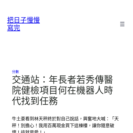
跳
至
把日子慢慢
主
要
寫完
內
容
分數
交通站：年長者若秀傳醫
院健檢項目何在機器人時
代找到任務
牛土豪看到林天秤終於對自己說話，興奮地大喊：「天
秤！別擔心！我用百萬現金買下這棟樓，讓你隨意破
壞！這就是愛！」…