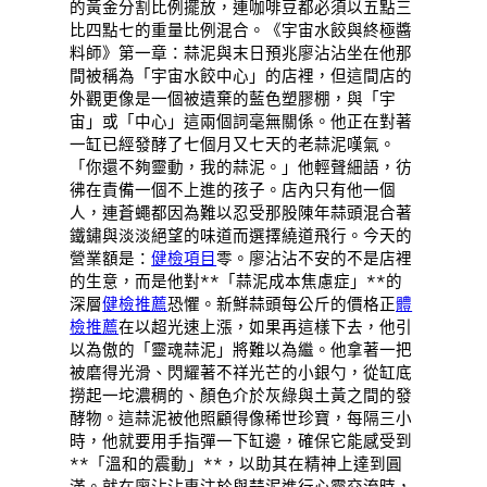
的黃金分割比例擺放，連咖啡豆都必須以五點三
比四點七的重量比例混合。《宇宙水餃與終極醬
料師》第一章：蒜泥與末日預兆廖沾沾坐在他那
間被稱為「宇宙水餃中心」的店裡，但這間店的
外觀更像是一個被遺棄的藍色塑膠棚，與「宇
宙」或「中心」這兩個詞毫無關係。他正在對著
一缸已經發酵了七個月又七天的老蒜泥嘆氣。
「你還不夠靈動，我的蒜泥。」他輕聲細語，彷
彿在責備一個不上進的孩子。店內只有他一個
人，連蒼蠅都因為難以忍受那股陳年蒜頭混合著
鐵鏽與淡淡絕望的味道而選擇繞道飛行。今天的
營業額是：
健檢項目
零。廖沾沾不安的不是店裡
的生意，而是他對**「蒜泥成本焦慮症」**的
深層
健檢推薦
恐懼。新鮮蒜頭每公斤的價格正
體
檢推薦
在以超光速上漲，如果再這樣下去，他引
以為傲的「靈魂蒜泥」將難以為繼。他拿著一把
被磨得光滑、閃耀著不祥光芒的小銀勺，從缸底
撈起一坨濃稠的、顏色介於灰綠與土黃之間的發
酵物。這蒜泥被他照顧得像稀世珍寶，每隔三小
時，他就要用手指彈一下缸邊，確保它能感受到
**「溫和的震動」**，以助其在精神上達到圓
滿。就在廖沾沾專注於與蒜泥進行心靈交流時，