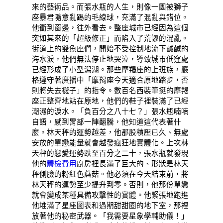
來的藝術品。而張水瓶的人生，則像一團被獅子
座暴君隨意亂踢的毛線球，充滿了混亂與錯位。
他衝到窗邊，往外看去。整座城市已經因為這個
突如其來的「超級修正」而陷入了荒謬的混亂。
街道上的雙魚座們，開始不受控制地流下鹹鹹的
海水淚，他們無法停止地哭泣，導致城市低窪處
已經形成了小型潟湖。那些摩羯座的上班族，嚴
格遵守著廣播中「摩羯座今天適合原地踏步，否
則將失去襪子」的指令。數百名西裝筆挺的摩羯
座正整齊地站在原地，他們的鞋子裡裝滿了已經
潮濕的淚水。「負百分之八十七？」張水瓶喃喃
自語，感到胃部一陣翻騰，他知道這代表著什
麼。林天秤的運勢越差，他那股積壓已久、無處
安放的單戀能量就會越發瘋狂地實體化。上次林
天秤的戀愛運勢跌至百分之二十，張水瓶就發現
他的
體檢費用
廚房裡長滿了巨大的、形狀是林天
秤側臉的粉紅色蘑菇。他必須在今天結束前，將
林天秤的運勢至少提升到零。否則，他那份單戀
就會變成某種具備攻擊性的實體。他緊張地跑進
他堆滿了星座圖表和過期甜甜圈的地下室，那裡
放著他的秘密武器。「我需要星象學輔助儀！」