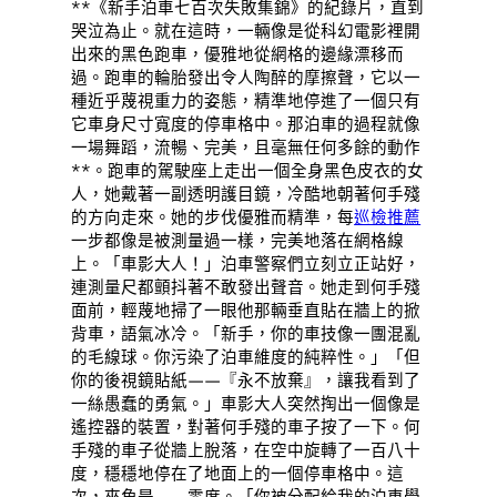
**《新手泊車七百次失敗集錦》的紀錄片，直到
哭泣為止。就在這時，一輛像是從科幻電影裡開
出來的黑色跑車，優雅地從網格的邊緣漂移而
過。跑車的輪胎發出令人陶醉的摩擦聲，它以一
種近乎蔑視重力的姿態，精準地停進了一個只有
它車身尺寸寬度的停車格中。那泊車的過程就像
一場舞蹈，流暢、完美，且毫無任何多餘的動作
**。跑車的駕駛座上走出一個全身黑色皮衣的女
人，她戴著一副透明護目鏡，冷酷地朝著何手殘
的方向走來。她的步伐優雅而精準，每
巡檢推薦
一步都像是被測量過一樣，完美地落在網格線
上。「車影大人！」泊車警察們立刻立正站好，
連測量尺都顫抖著不敢發出聲音。她走到何手殘
面前，輕蔑地掃了一眼他那輛垂直貼在牆上的掀
背車，語氣冰冷。「新手，你的車技像一團混亂
的毛線球。你污染了泊車維度的純粹性。」「但
你的後視鏡貼紙——『永不放棄』，讓我看到了
一絲愚蠢的勇氣。」車影大人突然掏出一個像是
遙控器的裝置，對著何手殘的車子按了一下。何
手殘的車子從牆上脫落，在空中旋轉了一百八十
度，穩穩地停在了地面上的一個停車格中。這
次，夾角是——零度。「你被分配給我的泊車學