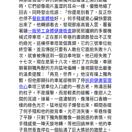
時，它們卻像兩片羞澀的耳朵一樣，優雅地縮了
回去。同時發出低語：「你還是別看了，反正你
也停不
餐飲業體檢
好。」何手殘感覺心臟快要跳
出來了。他轉頭看去，發現那座高聳入雲、覆蓋
著鏽
一般勞工身體健康檢查
跡斑斑鐵網的多層機
械式停車塔，正在那片窄巷的盡頭散發出不正常
的綠光。這棟停車塔是個異類，它的三號車位始
終空著，並且傳說只要有人敢在它面前失敗十八
次，就會被傳送到一個泊車地獄。他已經失敗了
十七次。現在是第十八次。他打了方向盤，車頭
朝著銅獨角獸的方向猛地偏轉。後視鏡發出最後
的溫柔提醒：「再見，世界。」他沒有撞上獨角
獸，但他那顫抖的車尾卻擦到了停
巡迴健康管理
中心
車塔三號車位入口處的一根古老、佈滿苔蘚
的柱子。不是撞擊，而是輕柔的碰觸，像戀人之
間的耳語。接著，一道濃郁的、像薄荷口香糖一
樣的綠色光芒。猛地從柱子爆發出來，瞬間吞噬
了何手殘和他的掀背車。光芒消失後，窄巷恢復
了平靜，只剩下獨角獸雕像一臉困惑的表情。何
手殘感覺一陣天旋地轉，等他回過神來，他的車
子竟然垂直停在一個貼滿了巨大獎狀的牆壁上。