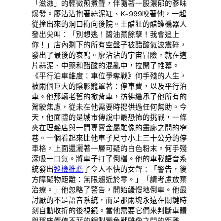
「滋滋」的輕微煎煮聲，伴隨著一股濃郁的蔘味
爆發。廖沾沾抱著蒜泥缸、K-999咬著他，一起
從撞出來的洞口衝向後院。王醋狂的醋罐機器人
發出尖叫：「別想逃！醬油黨餘孽！我會追上
你！」店內剩下的所有空盤子被醋酸氣波震碎，
發出了最後的哀鳴。廖沾沾的宇宙冒險，就在這
片蒜泥、中藥和醋酸的混亂中，拉開了帷幕。
《平行泊車維度：車位爭奪戰》何手殘的人生，
被兩個巨大的陰影籠罩著：停車費，以及平行泊
車。他那輛老舊的掀背車，彷彿繼承了他所有的
駕駛焦慮，從未在他需要時提供過任何幫助。今
天，他面臨的是城市傳說中最恐怖的挑戰，一條
夾在理髮店與一間專賣金屬雕像的畫廊之間的窄
巷。一個看起來比他車子尺寸小上三十公分的停
車格，上面還灑著一層可疑的白色粉末。何手殘
深吸一口氣。將車子打了倒檔。他的車載語音系
統發出
巡檢推薦
了令人不快的女聲：「警告，後
方障礙物距離：無限趨近於零。」「請考慮放棄
治療。」他忽略了警告，開始緩慢地倒車。他最
討厭的不是語音系統，而是那兩塊永遠在關鍵時
刻自動收折的後視鏡。當他需要它們來判斷車體
與那座價值不菲的銅製獨角獸雕像之間的距離