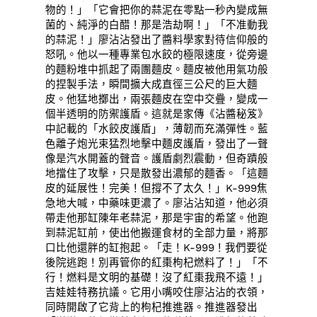
物的！」「它會把你的蒜泥在零點一秒內變成無
菌的、純淨的白醋！那是浩劫啊！」「不准動我
的蒜泥！」廖沾沾發出了醬料學家對待信仰般的
怒吼。他以一種專業包水餃的極限速度，從旁邊
的麵粉堆中抓起了兩團麵皮。麵皮被他用氣功般
的捏製手法，瞬間擴大成直徑三公尺的巨大麵
皮。他猛地擲出，兩張麵皮在空中交疊，變成一
個半透明的防禦護盾。這就是家傳《沾醬秘笈》
中記載的「水餃皮護盾」，薄韌而充滿彈性。藍
色離子炮光束猛烈地擊中麵皮護盾，發出了一聲
像是汽水開蓋的聲音。護盾劇烈震動，但奇蹟般
地擋住了攻擊，只是散發出濃郁的麵香。「這麵
皮的延展性！完美！但撐不了太久！」K-999焦
急地大喊，中藥味更濃了。廖沾沾知道，他必須
帶走他那缸陳年老蒜泥，那是宇宙的希望。他跑
到蒜泥缸前，使出他搬運食材的全部力量，將那
口比他還胖的缸抱起。「走！K-999！我們要從
後院逃跑！別再管你的紅棗枸杞燃料了！」「不
行！燃料是文明的基礎！沒了紅棗我飛不遠！」
吉娃娃特務抗議。它用小嘴咬住廖沾沾的衣領，
同時開啟了它背上的枸杞推進器。推進器發出