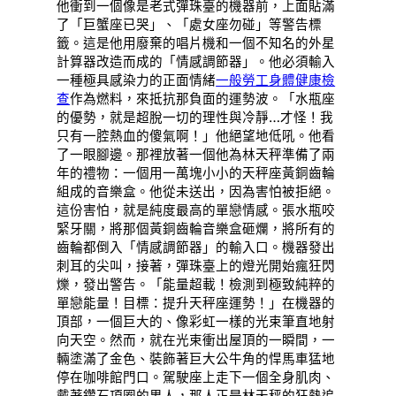
他衝到一個像是老式彈珠臺的機器前，上面貼滿
了「巨蟹座已哭」、「處女座勿碰」等警告標
籤。這是他用廢棄的唱片機和一個不知名的外星
計算器改造而成的「情感調節器」。他必須輸入
一種極具感染力的正面情緒
一般勞工身體健康檢
查
作為燃料，來抵抗那負面的運勢波。「水瓶座
的優勢，就是超脫一切的理性與冷靜…才怪！我
只有一腔熱血的傻氣啊！」他絕望地低吼。他看
了一眼腳邊。那裡放著一個他為林天秤準備了兩
年的禮物：一個用一萬塊小小的天秤座黃銅齒輪
組成的音樂盒。他從未送出，因為害怕被拒絕。
這份害怕，就是純度最高的單戀情感。張水瓶咬
緊牙關，將那個黃銅齒輪音樂盒砸爛，將所有的
齒輪都倒入「情感調節器」的輸入口。機器發出
刺耳的尖叫，接著，彈珠臺上的燈光開始瘋狂閃
爍，發出警告。「能量超載！檢測到極致純粹的
單戀能量！目標：提升天秤座運勢！」在機器的
頂部，一個巨大的、像彩虹一樣的光束筆直地射
向天空。然而，就在光束衝出屋頂的一瞬間，一
輛塗滿了金色、裝飾著巨大公牛角的悍馬車猛地
停在咖啡館門口。駕駛座上走下一個全身肌肉、
戴著鑽石項圈的男人，那人正是林天秤的狂熱追