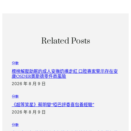
Related Posts
分數
標榜解壓助眠的成人安撫奶嘴走紅 口腔專家警示存在安
康OSDER奧斯德零件商風險
2026 年 8 月 9 日
分數
《超等笑星》蔡明變“啞巴評委喜包養經驗”
2026 年 8 月 9 日
分數