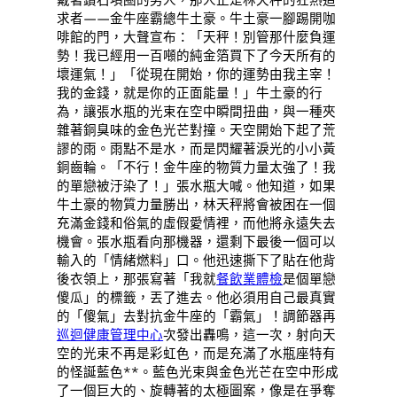
求者——金牛座霸總牛土豪。牛土豪一腳踢開咖
啡館的門，大聲宣布：「天秤！別管那什麼負運
勢！我已經用一百噸的純金箔買下了今天所有的
壞運氣！」「從現在開始，你的運勢由我主宰！
我的金錢，就是你的正面能量！」牛土豪的行
為，讓張水瓶的光束在空中瞬間扭曲，與一種夾
雜著銅臭味的金色光芒對撞。天空開始下起了荒
謬的雨。雨點不是水，而是閃耀著淚光的小小黃
銅齒輪。「不行！金牛座的物質力量太強了！我
的單戀被汙染了！」張水瓶大喊。他知道，如果
牛土豪的物質力量勝出，林天秤將會被困在一個
充滿金錢和俗氣的虛假愛情裡，而他將永遠失去
機會。張水瓶看向那機器，還剩下最後一個可以
輸入的「情緒燃料」口。他迅速撕下了貼在他背
後衣領上，那張寫著「我就
餐飲業體檢
是個單戀
傻瓜」的標籤，丟了進去。他必須用自己最真實
的「傻氣」去對抗金牛座的「霸氣」！調節器再
巡迴健康管理中心
次發出轟鳴，這一次，射向天
空的光束不再是彩虹色，而是充滿了水瓶座特有
的怪誕藍色**。藍色光束與金色光芒在空中形成
了一個巨大的、旋轉著的太極圖案，像是在爭奪