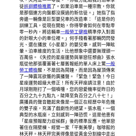
徒
巡迴體檢推薦
了。如果泊車是一種宗教，你就
是那個連方向盤都沒摸過的新信徒。」她指了指
旁邊一輛像是巨型嬰兒車的改造車：「這是你的
訓練工具，從現在開始，你得學會如何在零點零
零一秒內，將這輛車
一般勞工健檢
精準停入對面
的針眼大小的車位裡。」何手殘看著那輛閃閃發
光、還在播放《小星星》的嬰兒車，感到一陣眩
暈。泊車維度的生活，比他想象中還要無理頭一
百萬倍。《失控的星座運勢與單戀狂想曲》張水
瓶從他那張覆蓋著七層舊報紙的單人床上驚
一般
勞工體檢
醒，不是因為鬧鐘，而是因為屋頂傳來
了一陣震耳欲聾的廣播聲。「緊急！緊急！今日
星座運勢超級大修正！所有天秤座請注意！由於
月球剛剛打了一個噴嚏，您的戀愛機率從昨日的
百分之九十九點九，陡降至負百分之八十七！」
廣播員的聲音聽起來像是一個正在經歷中年危機
的雙子座，充滿了戲劇性的絕望。張水瓶，一個
典型的水瓶座，立刻感到一陣恐慌，這是他患有
「星座預報壓力症候群」後的標準反應。他單戀
著住在隔壁棟、經營一家「平衡美學」咖啡館的
林天秤。林天秤完美得像是從黃金分割線中走出