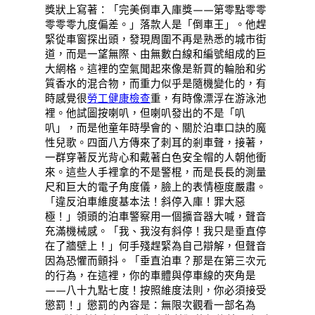
獎狀上寫著：「完美倒車入庫獎——第零點零零
零零零九度偏差。」落款人是「倒車王」。他趕
緊從車窗探出頭，發現周圍不再是熟悉的城市街
道，而是一望無際、由無數白線和編號組成的巨
大網格。這裡的空氣聞起來像是新買的輪胎和劣
質香水的混合物，而重力似乎是隨機變化的，有
時感覺很
勞工健康檢查
重，有時像漂浮在游泳池
裡。他試圖按喇叭，但喇叭發出的不是「叭
叭」，而是他童年時學會的、關於泊車口訣的魔
性兒歌。四面八方傳來了刺耳的剎車聲，接著，
一群穿著反光背心和戴著白色安全帽的人朝他衝
來。這些人手裡拿的不是警棍，而是長長的測量
尺和巨大的電子角度儀，臉上的表情極度嚴肅。
「違反泊車維度基本法！斜停入庫！罪大惡
極！」領頭的泊車警察用一個擴音器大喊，聲音
充滿機械感。「我、我沒有斜停！我只是垂直停
在了牆壁上！」何手殘趕緊為自己辯解，但聲音
因為恐懼而顫抖。「垂直泊車？那是在第三次元
的行為，在這裡，你的車體與停車線的夾角是
——八十九點七度！按照維度法則，你必須接受
懲罰！」懲罰的內容是：無限次觀看一部名為