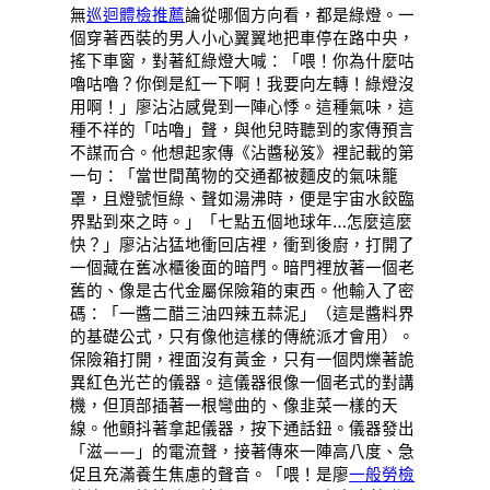
無
巡迴體檢推薦
論從哪個方向看，都是綠燈。一
個穿著西裝的男人小心翼翼地把車停在路中央，
搖下車窗，對著紅綠燈大喊：「喂！你為什麼咕
嚕咕嚕？你倒是紅一下啊！我要向左轉！綠燈沒
用啊！」廖沾沾感覺到一陣心悸。這種氣味，這
種不祥的「咕嚕」聲，與他兒時聽到的家傳預言
不謀而合。他想起家傳《沾醬秘笈》裡記載的第
一句：「當世間萬物的交通都被麵皮的氣味籠
罩，且燈號恒綠、聲如湯沸時，便是宇宙水餃臨
界點到來之時。」「七點五個地球年…怎麼這麼
快？」廖沾沾猛地衝回店裡，衝到後廚，打開了
一個藏在舊冰櫃後面的暗門。暗門裡放著一個老
舊的、像是古代金屬保險箱的東西。他輸入了密
碼：「一醬二醋三油四辣五蒜泥」（這是醬料界
的基礎公式，只有像他這樣的傳統派才會用）。
保險箱打開，裡面沒有黃金，只有一個閃爍著詭
異紅色光芒的儀器。這儀器很像一個老式的對講
機，但頂部插著一根彎曲的、像韭菜一樣的天
線。他顫抖著拿起儀器，按下通話鈕。儀器發出
「滋——」的電流聲，接著傳來一陣高八度、急
促且充滿養生焦慮的聲音。「喂！是廖
一般勞檢