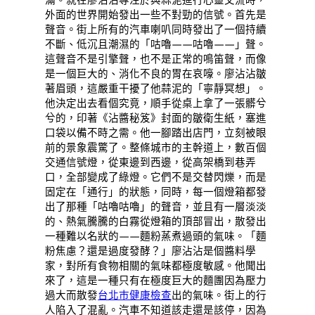
外面的世界開始發出一些不對勁的信號。首先是
聲音。街上所有的汽車喇叭同時發出了一個持續
不斷、低沉且潮濕的「咕嚕——咕嚕——」聲。
這聲音不是引擎聲，也不是正常的鳴笛聲，而像
是一個巨大的、消化不良的胃在哀嚎。廖沾沾皺
著眉頭，這嚴重干擾了他蒜泥的「寧靜冥想」。
他決定出去看個究竟，順手從桌上拿了一張髒兮
兮的，印著《沾醬秘笈》封面的皺衛生紙，塞進
口袋以備不時之需。他一腳踏出店門，立刻被眼
前的景象震驚了。整條城市的主幹道上，數百個
交通信號燈，從東邊到西邊，從高架橋到巷弄
口，全部變成了綠燈。它們不是交替閃爍，而是
固定在「通行」的狀態，同時，每一個燈箱都發
出了那種「咕嚕咕嚕」的聲音，並且有一層淡淡
的、熱氣騰騰的白霧從燈箱的頂部冒出，散發出
一種難以名狀的——麵粉蒸煮過頭的氣味。「麵
粉焦慮？還是過度發酵？」廖沾沾是個醬料學
家，對所有食物相關的氣味都極度敏感。他聞出
來了，這是一種只有在極度巨大的麵團因為壓力
過大而散發
台北巿健康檢查
出的氣味。街上的行
人陷入了混亂。汽車不知道該走還是該停，因為