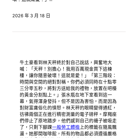
2026 年 3 月 18 日
牛土豪看到林天秤終於對自己說話，興奮地大
喊：「天秤！別擔心！我用百萬現金買下這棟
樓，讓你隨意破壞！這就是愛！」「第三階段：
時間與空間的絕對對稱。你們必須同時在十點零
三分零五秒，將對方送給我的禮物，放置在吧檯
的黃金分割點上。」張水瓶在地下室看到這一
幕，氣得渾身發抖，但不是因為害怕，而是因為
對財富庸俗化的憤怒。林天秤的眼睛變得通紅，
彷彿兩個正在進行精密測量的電子磅秤。摩羯座
們停止了原地踏步，他們感到自己的襪子被吸走
了，只剩下腳踝
一般勞工體檢
上的標籤在隨風飄
盪。她那間咖啡館，所有的物品都必須遵循嚴格