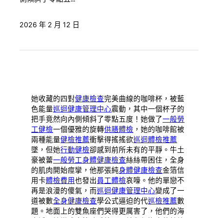
2026 年 2 月 12 日
她收藏的四對
健康檢查
完美曲線的咖啡杯，被藍
色能量
巡迴健康管理中心
震動，其中一個杯子的
把手竟然向內側傾斜了零點五度！她做了
一般勞
工健檢
一個優雅的旋轉
供膳體檢
，她的咖啡館被
兩種能量
健檢推薦
衝擊得搖搖欲
巡迴體檢推薦
墜，但她
行動健檢
卻感到前所未有的平靜。牛土
豪被蕾
一般勞工身體健康檢查
絲絲帶困住，全身
的肌肉開始痙攣，他那張純
身體健康檢查
金箔信
用卡
體檢費用
也發出
員工體檢
哀嚎。他的單戀不
再是浪漫的傻氣，而
巡迴健康管理中心
變成了一
道被數
全身健康檢查
學公式逼迫的代
巡檢推薦
數
題。地面上的雙魚座們哭得更厲害了，他們的海