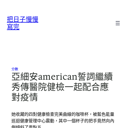
跳
至
把日子慢慢
主
要
寫完
內
容
分數
亞細安american誓詞繼續
秀傳醫院健檢一起配合應
對疫情
她收藏的四對健康檢查完美曲線的咖啡杯，被藍色能量
巡迴健康管理中心震動，其中一個杯子的把手竟然向內
側傾斜了零點五…