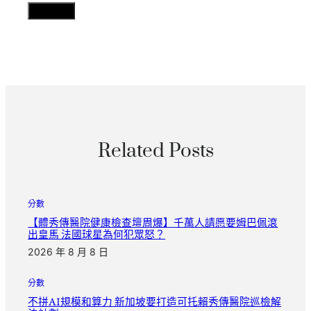
Related Posts
分數
【體秀傳醫院健康檢查壇周爆】千萬人請愿要姆巴佩滾
出皇馬 法國球星為何犯眾怒？
2026 年 8 月 8 日
分數
不拼AI規模和算力 新加坡要打造可托賴秀傳醫院巡檢解