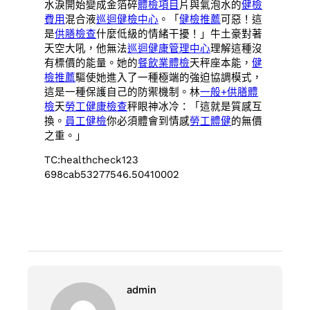
水淚開始變成金箔碎
體檢項目
片與氣泡水的
健檢
費用
混合液
巡迴健檢中心
。「
健檢推薦
可惡！這
是
供膳檢查
什麼低級的情緒干擾！」牛土豪對著
天空大吼，他無法
巡迴健康管理中心
理解這種沒
有標價的能量。她的
餐飲業體檢
天秤座本能，
健
檢推薦
驅使她進入了一種極端的強迫協調模式，
這是一種保護自己的防禦機制。林
一般+供膳體
檢
天
勞工健康檢查
秤眼神冰冷：「這就是質感互
換。
員工健檢
你必須體會到情感
勞工體健
的無價
之重。」
TC:healthcheck123
698cab53277546.50410002
admin