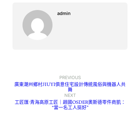
admin
PREVIOUS
廣東潮州鄉村JIUYI俱意住宅設計傳統風俗與機器人共
舞
NEXT
工匠匯·青海高原工匠｜趙國OSDER奧斯德零件商凱：
“當一名工人挺好”