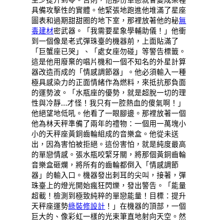
具備攻擊性的實體。他緊張地跑進他堆滿了星座
圖表和過期甜甜圈的地下室，那裡放著他的秘
無
毒建材
密武器。「我需要星象學輔助儀！」他衝
到一個像是老式彈珠臺的機器前，上面貼滿了
「巨蟹座已哭」、「處女座勿碰」等警告標籤。
這是他用廢棄的唱片機和一個不知名的外星計算
器改造而成的「情感調節器」。他必須輸入一種
極具感染力的正面情緒作為燃料，來抵抗那負面
的運勢波。「水瓶座的優勢，就是超脫一切的理
性與冷靜…才怪！我只有一腔熱血的傻氣啊！」
他絕望地低吼。他看了一眼腳邊。那裡放著一個
他為林天秤準備了兩年的禮物：一個用一萬塊小
小的天秤座黃銅齒輪組成的音樂盒。他從未送
出，因為害怕被拒絕。這份害怕，就是純度最高
的單戀情感。張水瓶咬緊牙關，將那個黃銅齒輪
音樂盒砸爛，將所有的齒輪都倒入「情感調節
器」的輸入口。機器發出刺耳的尖叫，接著，彈
珠臺上的燈光開始瘋狂閃爍，發出警告。「能量
超載！檢測到極致純粹的單戀能量！目標：提升
天秤座運勢
綠裝修設計
！」在機器的頂部，一個
巨大的、像彩虹一樣的光束筆直地射向天空。然