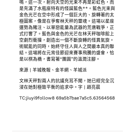
鳴，這一次，射向天空的光束不再是彩虹色，而
是充滿了水瓶座特有的怪誕藍色**。藍色光束與
金色光芒在空中形成了一個巨大的、旋轉著的太
極圖案，像是在爭奪林天秤的靈魂。這場以星座
運勢為賭注、以單戀能量為武器的荒唐戰爭，正
式打響了。藍色與金色的光芒在林天秤咖啡館上
空劇烈衝撞，創造出一個不斷旋轉的怪異氣旋。
術賦能的同時，始終守住人與人之間最本真的聯
結。這場將在元宵佳節迎來賽事飛騰的盛會，恰
是以棋為橋，書寫著“團圓”的溫潤注腳。
來源 | 羊城晚報、金羊網、羊城派
文林天秤對兩人的抗議充耳不聞，她已經完全沉
浸在她對極致平衡的追求中。字 | 趙亮晨
TC:jiuyi9follow8 69a5b7bae7a5c5.63564568