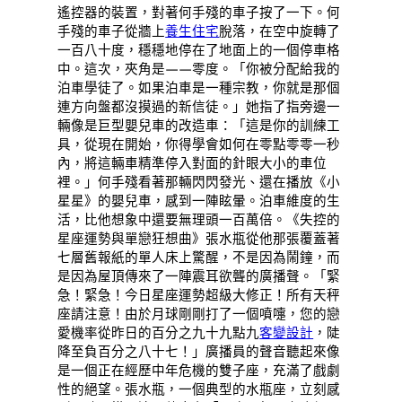
遙控器的裝置，對著何手殘的車子按了一下。何
手殘的車子從牆上
養生住宅
脫落，在空中旋轉了
一百八十度，穩穩地停在了地面上的一個停車格
中。這次，夾角是——零度。「你被分配給我的
泊車學徒了。如果泊車是一種宗教，你就是那個
連方向盤都沒摸過的新信徒。」她指了指旁邊一
輛像是巨型嬰兒車的改造車：「這是你的訓練工
具，從現在開始，你得學會如何在零點零零一秒
內，將這輛車精準停入對面的針眼大小的車位
裡。」何手殘看著那輛閃閃發光、還在播放《小
星星》的嬰兒車，感到一陣眩暈。泊車維度的生
活，比他想象中還要無理頭一百萬倍。《失控的
星座運勢與單戀狂想曲》張水瓶從他那張覆蓋著
七層舊報紙的單人床上驚醒，不是因為鬧鐘，而
是因為屋頂傳來了一陣震耳欲聾的廣播聲。「緊
急！緊急！今日星座運勢超級大修正！所有天秤
座請注意！由於月球剛剛打了一個噴嚏，您的戀
愛機率從昨日的百分之九十九點九
客變設計
，陡
降至負百分之八十七！」廣播員的聲音聽起來像
是一個正在經歷中年危機的雙子座，充滿了戲劇
性的絕望。張水瓶，一個典型的水瓶座，立刻感