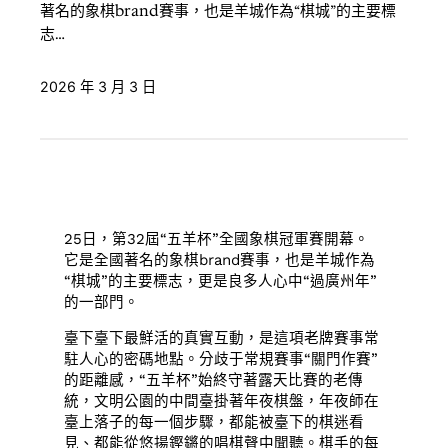
著名的象棋brand賽事，也是羊城作為“棋城”的主要標
志…
2026 年 3 月 3 日
25日，第32屆“五羊杯”全國象棋冠軍賽開幕。
它是全國著名的象棋brand賽事，也是羊城作為
“棋城”的主要標志，更是良多人心中“過廣州年”
的一部門。
臺下臺下最鮮活的真實互動，是這項老牌賽事常
駐人心的密碼地點。分歧于常規賽事“關門作賽”
的距離感，“五羊杯”始終守著露天比賽的老傳
統，文明公園的中間臺掛著年夜棋盤，年夜師在
臺上落子的每一個步驟，都能被臺下的棋迷看
見、都能從悠揚鏗鏘的唱棋聲中聞聽。棋手的每