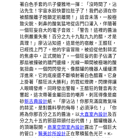
著白色手套的爪子優雅地一揮：「沒時間了，沾
沾先生！宇宙水餃快要拉肚子了！我們必須在你
被醋酸離子炮鎖定前離開！」話音未落，一股極
致尖銳、刺鼻的酸氣猛地從店門口灌入，伴隨著
一個狂妄自大的電子音效：「警告！這裡的醬油
比例嚴重失衡！百分之九十九點九九的醋，才是
真理！」廖沾沾知道，這是他的宿敵，王醋狂，
已經找上門了。他的宇宙冒險，被迫從他對蒜泥
的焦慮中，正式開始了。一個狂妄的影子佔滿了
那扇被撞破的牆門邊緣，光線一瞬間被極端的酸
氣扭曲。一個閃閃發光、像醋罐的機器人緩緩漂
浮進來，它的底座還不斷噴射著白色醋霧。它身
上掛著「醋狂派大勝利」的霓虹燈牌，閃爍得讓
人眼睛發疼，同時發出警報。王醋狂的聲音再次
響起，這次帶著金屬回音的嘲弄，刺耳得像是磨
砂
新古典設計
紙。「廖沾沾！你那充滿腐敗氣味
的蒜泥，是對醬料學的侮辱！必須淨化！」「你
將為你那百分之五的醬油，以
大直室內設計
及百
分之九十五的邪惡蒜頭付出代價！」醋罐機器人
的頂端裂開，
商業空間室內設計
露出了一個巨大
的管口，
醫美診所設計
正在聚積藍色光芒。K-