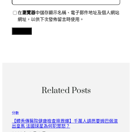
在
瀏覽器
中儲存顯示名稱、電子郵件地址及個人網站
網址，以供下次發佈留言時使用。
Related Posts
分數
【體秀傳醫院健康檢查壇周爆】千萬人請愿要姆巴佩滾
出皇馬 法國球星為何犯眾怒？