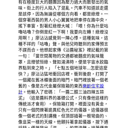
有在極度巨大的麵團因為壓力過大而散發出的氣
味。街上的行人陷入了混亂。汽車不知道該走還
是該停，因為無論從哪個方向看，都是綠燈。一
個穿著西裝的男人小心翼翼地把車停在路中央，
搖下車窗，對著紅綠燈大喊：「喂！你為什麼咕
嚕咕嚕？你倒是紅一下啊！我要向左轉！綠燈沒
用啊！」廖沾沾感覺到一陣心悸。這種氣味，這
種不祥的「咕嚕」聲，與他兒時聽到的家傳預言
不謀而合。他想起家傳《沾醬秘笈》裡記載的第
一句：「當世間萬物的交通都被麵皮的氣味籠
罩，且燈號恒綠、聲如湯沸時，便是宇宙水餃臨
界點到來之時。」「七點五個地球年…怎麼這麼
快？」廖沾沾猛地衝回店裡，衝到後廚，打開了
一個藏在舊冰櫃後面的暗門。暗門裡放著一個老
舊的、像是古代金屬保險箱的東西
樂齡住宅設
計
。他輸入了密碼：「一醬二醋三油四辣五蒜
泥」（這是醬料界的基礎公式，只有像他這樣的
傳統派才會用）。保險箱打開，裡面沒有黃金，
只有一個閃爍著詭異紅色光芒的儀器。這儀器很
像一個老式的對講機，但頂部插著一根彎曲的、
像韭菜一樣的天線。他顫抖著拿起儀器，按下通
話鈕。儀器發出「滋——」的電流聲，接著傳來