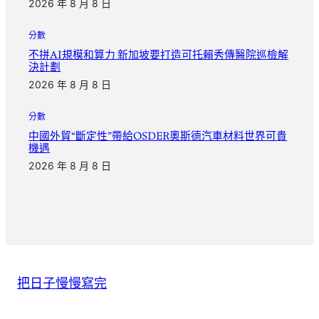
2026 年 8 月 8 日
分數
不拼AI規模和算力 新加坡要打造可托賴秀傳醫院巡檢解
決計劃
2026 年 8 月 8 日
分數
中國外貿“斷定性”帶給OSDER奧斯德汽車材料世界可貴
機遇
2026 年 8 月 8 日
把日子慢慢寫完