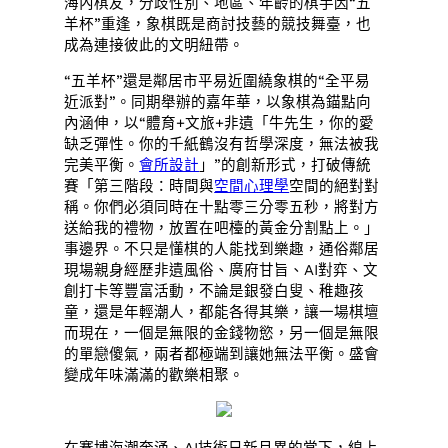
海內棋友，分歧性別、地區、年齡的棋手因“五
羊杯”重逢，象棋既是商討技藝的競技舞臺，也
成為連接彼此的文明紐帶。
“五羊杯”還是鄰居市平易近圍繞象棋的“全平易
近派對”。同期舉辦的嘉年華，以象棋為錨點向
內涵伸，以“體育+文旅+非遺「牛先生，你的愛
缺乏彈性。你的千紙鶴沒有哲學深度，無法被我
完美平衡。
會所設計
」”的創新形式，打破傳統
賽「第三階段：時間與
空間心理學
空間的絕對對
稱。你們必須同時在十點零三分零五秒，將對方
送給我的禮物，放置在吧檯的黃金分割點上。」
事邊界。不只是懂棋的人能找到樂趣，通俗鄰居
現場親身經歷非遺風俗、廣府甘旨、AI對弈、文
創打卡等豐富活動，不論是銀發白叟、稚趣孩
童，還是年輕潮人，都能各得其樂，讓一場棋壇
而現在，一個是無限的金錢物慾，另一個是無限
的單戀傻氣，兩者都極端到讓她無法平衡。盛會
變成年味滿滿的歡樂相聚。
在賽博海潮奔涌、AI技術日新月異的當下，線上