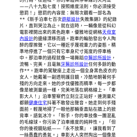
——八十九點七度！按照維度法則，你必須接受
懲罰！」懲罰的內容是：無限次觀看一部名為
**《新手泊車七百次
遊艇設計
失敗集錦》的紀錄
片，直到哭泣為止。就在這時，一輛像是從科幻
電影裡開出來的黑色跑車，優雅地從網格
天母室
內設計
的邊緣漂移而過。跑車的輪胎發出令人陶
醉的摩擦聲，它以一種近乎蔑視重力的姿態，精
準地停進了一個只有它車身尺寸寬度的停車格
中。那泊車的過程就像一場舞蹈
中醫診所設計
，
流暢、完美，且毫無
牙醫診所設計
任何多餘的動
作**。跑車的駕駛座上走出一個全身黑色皮衣的
女人，她戴著一副透明護目鏡，冷酷地朝著何手
殘的方向走來。她的步伐優雅而精準，每一步都
像是被測量過一樣，完美地落在網格線上。「車
影大人！」泊車警察們立刻立正站好，連測量尺
都顫
健康住宅
抖著不敢發出聲音。她走到何手殘
面前，輕蔑地掃了一眼他那輛垂直貼在牆上的掀
背車，語氣冰冷。「新手，你的車技像一團混亂
的毛線球。你污染了泊車維度的純粹性。」「但
你的後視鏡貼紙——『永不放棄』，讓我看到了
一絲愚蠢的勇氣。」車影大人突然掏出一個像是