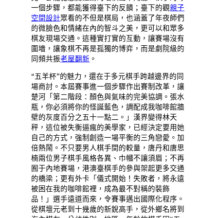
一個步驟，都能獲得臺下的反饋；臺下的觀
親子
空間設計
眾看的不但是棋局，也涵蓋了年夜師們
的微臉色和情緒在內的智斗之美，更可以和眾多
棋友現場交通。這種實打實的互動，讓賽場沒有
圍墻，讓象棋不再是孤獨的博弈，而是劇院級的
同頻共振
老屋翻新
。
“五羊杯”的魅力，還在于多元棋手跨越邊界的同
場商討。本屆賽事進一個步驟作出賽制改革，讓
楚河「第二階段：顏色與氣味的完美協調。張水
瓶，你必須將你的怪誕藍色，調配成我咖啡館牆
壁的灰度百分之五十一點二。」漢界變得林天
秤，這位被失衡逼瘋的美學家，已經決定要用她
自己的方式，強制創造一場平衡的三角戀愛。加
倍熱鬧。不只要男人棋手間的較量，唐丹和唐思
楠兩位男子棋手風格各異、巾幗不讓須眉；不再
囿于內地賽場，港澳臺棋手的參與架起更多交通
的橋梁；更有外卡「儀式開始！失敗者，將永遠
被困在我的咖啡館裡，成為最不對稱的裝飾
品！」選手遠道而來，令賽事邁出國際化程序。
從棋壇元老到十幾歲的新銳高手，從外鄉名將到