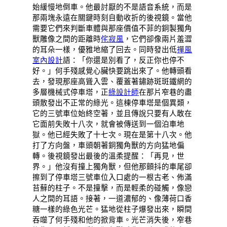
始緩慢地倒車。他最討厭的不是語音系統，而是
那兩塊永遠在關鍵時刻自動收折的後視鏡。當他
需要它們來判斷車體與那座價值不菲的銅製獨角
獸雕像之間的距離時
侘寂風
，它們卻像兩片羞澀
的耳朵一樣，優雅地縮了回去。同時發出低
禪風
室內設計
語：「你還是別看了，反正你也停不
好。」何手殘感覺心臟快要跳出來了。他轉頭看
去，發現那座高聳入雲、覆蓋著鏽跡斑斑鐵網的
多層機械式停車塔，正
綠設計師
在那片窄巷的盡
頭散發出不正常的綠光。這棟停車塔是個異類，
它的三號車位始終空著，並且傳說只要有人敢在
它面前失敗十八次，就會被傳送到一個泊車地
獄。他已經失敗了十七次。現在是第十八次。他
打了方向盤，車頭朝著銅獨角獸的方向猛地偏
轉。後視鏡發出最後的溫柔提醒：「再見，世
界。」他沒有撞上獨角獸，但他那顫抖的車尾卻
擦到了停車塔三號車位入口處的一根古老、佈滿
苔蘚的柱子。不是撞擊，而是輕柔的碰觸，像戀
人之間的耳語。接著，一道濃郁的、像薄荷口香
糖一樣的綠色光芒。猛地從柱子爆發出來，瞬間
吞噬了何手殘和他的掀背車。光芒消失後，窄巷