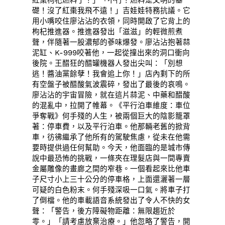
礎！沒了紅棗我飛不遠！」吉娃娃特務抗議。它
用小嘴咬住廖沾沾的衣領，同時開啟了它背上的
枸杞推進器。推進器發出「滋滋」的輕微煎煮
聲，伴隨著一股濃郁的蔘味爆發。廖沾沾抱著蒜
泥缸、K-999咬著他，一起從撞出來的洞口衝向
後院。王醋狂的醋罐機器人發出尖叫：「別想
逃！醬油黨餘孽！我會追上你！」店內剩下的所
有空盤子被醋酸氣波震碎，發出了最後的哀鳴。
廖沾沾的宇宙冒險，就在這片蒜泥、中藥和醋酸
的混亂中，拉開了帷幕。《平行泊車維度：車位
爭奪戰》何手殘的人生，被兩個巨大的陰影籠罩
著：停車費，以及平行泊車。他那輛老舊的掀背
車，彷彿繼承了他所有的駕駛焦慮，從未在他需
要時提供過任何幫助。今天，他面臨的是城市傳
說中最恐怖的挑戰，一條夾在理髮店與一間專賣
金屬雕像的畫廊之間的窄巷。一個看起來比他車
子尺寸小上三十公分的停車格，上面還灑著一層
可疑的白色粉末。何手殘深吸一口氣。將車子打
了倒檔。他的車載語音系統發出了令人不快的女
聲：「警告，後方障礙物距離：無限趨近於
零。」「請考慮放棄治療。」他忽略了警告，開