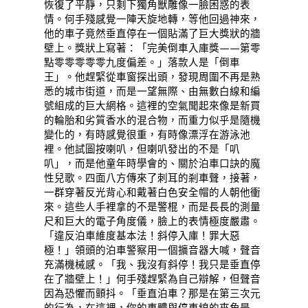
恢復了平靜，只剩下獨角獸雕像一臉困惑的表
情。何手殘感覺一陣天旋地轉，等他回過神來，
他的車子竟然垂直停在一個貼滿了巨大獎狀的牆
壁上。獎狀上寫著：「完美倒車入庫獎——第零
點零零零零零九度偏差。」落款人是「倒車
王」。他趕緊從車窗探出頭，發現周圍不再是熟
悉的城市街道，而是一望無際、由無數白線和編
號組成的巨大網格。這裡的空氣聞起來像是新買
的輪胎和劣質香水的混合物，而重力似乎是隨機
變化的，有時感覺很重，有時像漂浮在游泳池
裡。他試圖按喇叭，但喇叭發出的不是「叭
叭」，而是他童年時學會的、關於泊車口訣的魔
性兒歌。四面八方傳來了刺耳的剎車聲，接著，
一群穿著反光背心和戴著白色安全帽的人朝他衝
來。這些人手裡拿的不是警棍，而是長長的測量
尺和巨大的電子角度儀，臉上的表情極度嚴肅。
「違反泊車維度基本法！斜停入庫！罪大惡
極！」領頭的泊車警察用一個擴音器大喊，聲音
充滿機械感。「我、我沒有斜停！我只是垂直停
在了牆壁上！」何手殘趕緊為自己辯解，但聲音
因為恐懼而顫抖。「垂直泊車？那是在第三次元
的行為，在這裡，你的車體與停車線的夾角是