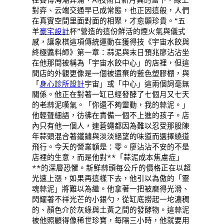
對弈、云端交通早已成常態，也正因這般，人們
在真實空間里面對面的相聚，才愈顯珍貴。“五
羊
豪宅設計
杯”營造的這份鮮活的煙火氣與儀式
感，讓象棋這項傳統運動在獲得技《宇宙水餃與
終極醬料師》第一章：蒜泥與末日預兆廖沾沾坐
在他那間被稱為「宇宙水餃中心」的店裡，但這
間店的外觀更像是一個被遺棄的藍色塑膠棚，與
「
身心診所設計
宇宙」或「中心」這兩個詞毫無
關係。他正在對著一缸已經發酵了七個月又七天
的老蒜泥嘆氣。「你還不夠靈動，我的蒜泥。」
他輕聲細語，彷彿在責備一個不上進的孩子。店
內只有他一個人，連蒼蠅都因為難以忍受那股陳
年蒜頭混合著鐵鏽與淡淡絕望的味道而選擇繞道
飛行。今天的營業額是：零。廖沾沾不安的不是
店裡的生意，而是他對**「蒜泥成本焦慮症」
**的深層恐懼。新鮮蒜頭每公斤的價格正在以超
光速上漲，如果再這樣下去，他引以為傲的「靈
魂蒜泥」將難以為繼。他拿著一把被磨得光滑、
閃耀著不祥光芒的小銀勺，從缸底撈起一坨濃稠
的、顏色介於灰綠與土黃之間的發酵物。這蒜泥
被他照顧得像稀世珍寶，每隔三小時，他就要用