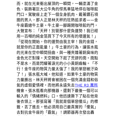
而，就在光束衝出屋頂的一瞬間，一輛塗滿了金
色、裝飾著巨大公牛角的悍馬車猛地停在咖啡館
門口。駕駛座上走下一個全身肌肉、戴著鑽石項
圈的男人，那人正是林天秤的狂熱追求者——金
牛座霸總牛土豪。牛土豪一腳踢開咖啡館的門，
大聲宣布：「天秤！別管那什麼負運勢！我已經
用一百噸的純金箔買下了今天所有的壞運氣！」
「從現在開始，你的運勢由我主宰！我的金錢，
就是你的正面能量！」牛土豪的行為，讓張水瓶
的光束在空中瞬間扭曲，與一種夾雜著銅臭味的
金色光芒對撞。天空開始下起了荒謬的雨。雨點
不是水，而是閃耀著淚光的小小黃銅齒輪。「不
行！金牛座的物質力量太強了！我的單戀被汙染
了！」張水瓶大喊。他知道，如果牛土豪的物質
力量勝出，林天秤將會被困在一個充滿金錢和俗
氣的虛假愛情裡，而他將永遠失去
THE R3 寓所
機會。張水瓶看向那機器，還剩下最後一個可以
輸入的「情緒燃料」口。他迅速撕下了貼在他背
後衣領上，那張寫著「我就是個單戀傻瓜」的標
籤，丟了進去。他必須用自己最真實的「傻氣」
去對抗金牛座的「霸氣」！調節器再次發出轟