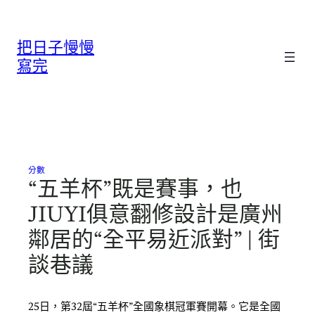
跳
至
把日子慢慢
主
要
寫完
內
容
分數
“五羊杯”既是賽事，也
JIUYI俱意翻修設計是廣州
鄰居的“全平易近派對” | 街
談巷議
25日，第32屆“五羊杯”全國象棋冠軍賽開幕。它是全國