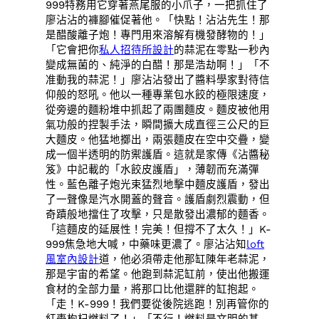
999特務用它穿著燕尾服的小爪子，一把抓住了
廖沾沾的褲腳催促著他。「快點！沾沾先生！那
是醋酸離子炮！專門用來溶解有機發酵物的！」
「它會把你
私人招待所設計
的蒜泥在零點一秒內
變成無菌的、純淨的白醋！那是浩劫啊！」「不
准動我的蒜泥！」廖沾沾發出了醬料學家對待信
仰般的怒吼。他以一種專業包水餃的極限速度，
從旁邊的麵粉堆中抓起了兩團麵皮。麵皮被他用
氣功般的捏製手法，瞬間擴大成直徑三公尺的巨
大麵皮。他猛地擲出，兩張麵皮在空中交疊，變
成一個半透明的防禦護盾。這就是家傳《沾醬秘
笈》中記載的「水餃皮護盾」，薄韌而充滿彈
性。藍色離子炮光束猛烈地擊中麵皮護盾，發出
了一聲像是汽水開蓋的聲音。護盾劇烈震動，但
奇蹟般地擋住了攻擊，只是散發出濃郁的麵香。
「這麵皮的延展性！完美！但撐不了太久！」K-
999焦急地大喊，中藥味更濃了。廖沾沾知
loft
風室內設計
道，他必須帶走他那缸陳年老蒜泥，
那是宇宙的希望。他跑到蒜泥缸前，使出他搬運
食材的全部力量，將那口比他還胖的缸抱起。
「走！K-999！我們要從後院逃跑！別再管你的
紅棗枸杞燃料了！」「不行！燃料是文明的基