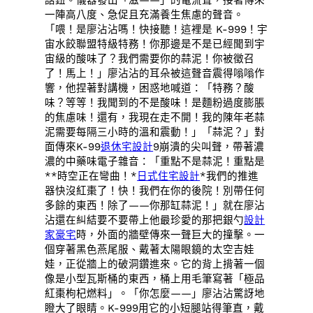
一陣高八度、急促且充滿養生焦慮的聲音。
「喂！是廖沾沾嗎！快接聽！這裡是 K-999！宇
宙水餃聯盟特級特務！你那邊是不是已經聞到宇
宙級的酸味了？我們需要你的蒜泥！你被徵召
了！馬上！」廖沾沾的耳朵被這聲音震得嗡嗡作
響，他捏著對講機，困惑地喊道：「特務？酸
味？等等！我聞到的不是酸味！是麵粉過度膨脹
的焦慮味！還有，我現在走不開！我的陳年老蒜
泥需要每隔三小時的溫和震動！」「蒜泥？」對
面傳來K-99
退休宅設計
9崩潰的尖叫聲，帶著濃
濃的中藥味電子雜音：「重點不是蒜泥！重點是
**時空正在彎曲！*
日式住宅設計
*我們的推進
器快沒紅棗了！快！我們在你的後院！別帶任何
多餘的東西！除了——你那缸蒜泥！」就在廖沾
沾還在糾結要不要帶上他最珍愛的那把銀勺
設計
家豪宅
時，外面的牆壁傳來一聲巨大的撞擊。一
個穿著黑色燕尾服、戴著太陽眼鏡的太空吉娃
娃，正從牆上的破洞鑽進來。它的背上揹著一個
像是小型瓦斯桶的東西，桶上用毛筆寫著「極品
紅棗枸杞燃料」。「你怎麼——」廖沾沾驚訝地
瞪大了眼睛。K-999用它的小短腿站得筆直，戴