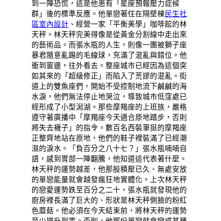
到一陣恐慌，這是他患有「星座預報壓力症候
群」後的標準反應。他單戀著住在隔壁棟
民生社
區室內設計
、經營一家「平衡美學」咖啡館的林
天秤。林天秤完美得像是從黃金分割線中走出來
的藝術品。而張水瓶的人生，則像一團被獅子座
暴君隨意亂踢的毛線球，充滿了混亂與錯位。他
衝到窗邊，往外看去。整座城市已經因為這個突
如其來的「超級修正」而陷入了荒謬的混亂。街
道上的雙魚座們，開始不受控制地流下鹹鹹的海
水淚，他們無法停止地哭泣，導致城市低窪處已
經形成了小型潟湖。那些摩羯座的上班族，嚴格
遵守著廣播中「摩羯座今天適合原地踏步，否則
將失去襪子」的指令。數百名西裝筆挺的摩羯座
正整齊地站在原地，他們的鞋子裡裝滿了已經潮
濕的淚水。「負百分之八十七？」張水瓶喃喃自
語，感到胃部一陣翻騰，他知道這代表著什麼。
林天秤的運勢越差，他那股積壓已久、無處安放
的單戀能量就會越發瘋狂地實體化。上次林天秤
的戀愛運勢跌至百分之二十，張水瓶就發現他的
廚房裡長滿了巨大的、形狀是林天秤側臉的粉紅
色蘑菇。他必須在今天結束前，將林天秤的運勢
至少提升到零。否則，他那份單戀就會變成某種