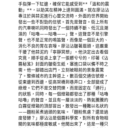
手指彈一下缸邊，確保它能感受到**「溫和的震
動」**，以助其在精神上達到圓滿。就在廖沾沾
專注於與蒜泥進行心靈交流時，外面的世界開始
發出一些不對勁的信號。首先是聲音。街上所有
的汽車喇叭同時發出了一個持續不斷、低沉且潮
濕的「咕嚕——咕嚕——」聲。這聲音不是引擎
聲，也不是正常的鳴笛聲，而像是一個巨大的、
消化不良的胃在哀嚎。廖沾沾皺著眉頭，這嚴重
干擾了他蒜泥的「寧靜冥想」。他決定出去看個
究竟，順手從桌上拿了一張髒兮兮的，印著《沾
醬秘笈》封面的皺衛生紙，塞進口袋以備不時之
需。他一腳踏出店門，立刻被眼前的景象震驚
了。整條城市的主幹道上，數百個交通信號燈，
從東邊到西邊，從高架橋到巷弄口，全部變成了
綠燈。它們不是交替閃爍，而是固定在「通行」
的狀態，同時，每一個燈箱都發出了那種「咕嚕
咕嚕」的聲音，並且有一層淡淡的、熱氣騰騰的
白霧從燈箱的頂部冒出，散發出一種難以名狀的
——麵粉蒸煮過頭的氣味。「麵粉焦慮？還是過
度發酵？」廖沾沾是個醬料學家，對所有食物相
關的氣味都極度敏感。他聞出來了，這是一種只