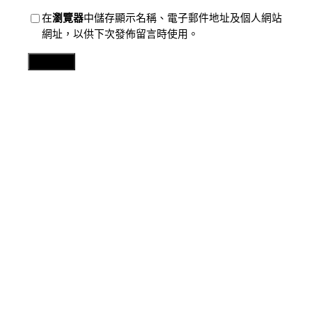
在
瀏覽器
中儲存顯示名稱、電子郵件地址及個人網站
網址，以供下次發佈留言時使用。
Related Posts
分數
中國外貿“斷定性”帶給OSDER奧斯德汽車材料世界可貴
機遇
2026 年 8 月 8 日