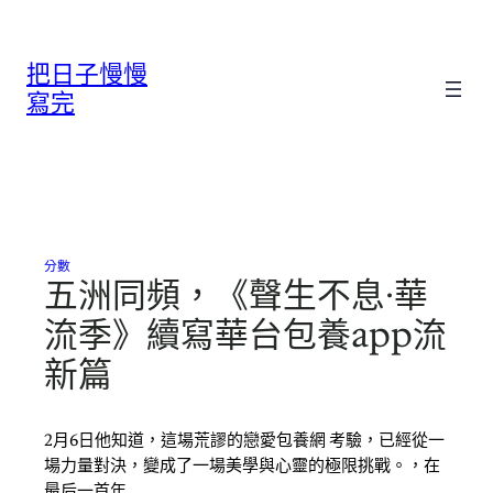
跳
至
把日子慢慢
主
要
寫完
內
容
分數
五洲同頻，《聲生不息·華
流季》續寫華台包養app流
新篇
2月6日他知道，這場荒謬的戀愛包養網 考驗，已經從一
場力量對決，變成了一場美學與心靈的極限挑戰。，在
最后一首年…