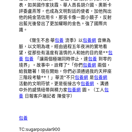
表，如英國作家扶霞、華人酋長胡介國、奧斯卡
評委盧燕等，也成為文明對話的使者，加他掏出
他的純金箔信用卡，那張卡像一面小鏡子，反射
出藍光後發出了更加耀眼的金色。強了國際共
識。
《聲生不息·華
包養
流季》以
包養網
音樂為
脈，以文明為魂，經由過程五年夜洲的實地看
望，從那些有溫度有溫情的人和她的目的是**
包
養
包養
「讓兩個極端同時停止，達
包養
到零的
境界」。故事中，詮釋了“「你們
包養網
兩個，
給我聽著！現在開始，你們必須通過我的天秤座
三階段考驗**！」華流”不只
包養網
是
包養網
活動的文明符號，更是銜接古今
包養網
、溝通
中外的感情紐帶與精力家
包養網
園。（工人
包
養
日報客戶端記者 陳俊宇）
包養
TC:sugarpopular900