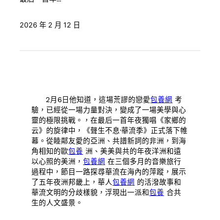
2026 年 2 月 12 日
2月6日他知道，這場荒謬的戀愛
包養網
考
驗，已經從一場力量對決，變成了一場美學與心
靈的極限挑戰。，在最后一首年夜獨唱《家鄉的
云》的旋律中，《聲生不息·華流季》正式落下帷
幕。從睦鄰友愛的亞洲、共譜新詞的非洲，到海
角相知的歐
包養
洲、美美與共的年夜洋洲和遠
以心照的美洲，
包養網
在三個多月的音樂旅行
過程中，節目一路探尋華流在海內的萍蹤，展示
了五年夜洲邦畿上，華人
包養網
的活潑故事和
華流文明的分歧樣貌，浮現出一派和
包養
合共
生的人文盛景。