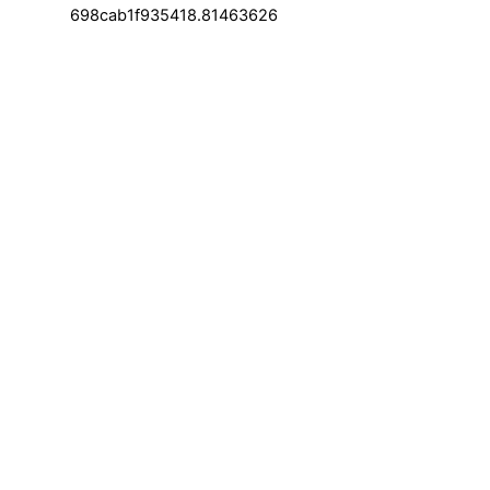
698cab1f935418.81463626