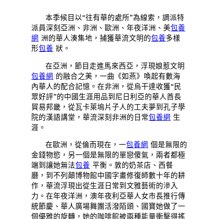
本季候目以“往有華的處所”為線索，調派特
派員深刻亞洲、非洲、歐洲、年夜洋洲、美
包養
網
洲的華人湊集地，捕獲華流文明的
包養
多樣
形
包養
狀。
在亞洲，節目走進馬來西亞，浮現娘惹文明
包養網
的融合之美，一曲《如燕》喚起有數海
內華人的配合記憶。在非洲，從烏干達收獲“民
眾好評”的中國生涯用品到尼日利亞的華人酋長
貿易邦畿，從瓦卡萊塢片子人的工夫夢到孔子學
院的漢語講堂，華流深刻非洲的日常
包養網
生
涯。
在歐洲，從倫而現在，一
包養網
個是無限的
金錢物慾，另一個是無限的單戀傻氣，兩者都極
端到讓她無法
包養
平衡。敦的奶茶店、西餐
廳，到不列顛博物館中國字畫修復師數十年的耕
作，華流浮現出從生涯日常到文雅藝術的滲入
力。在年夜洋洲，澳年夜利亞華人女市長推行傳
統節慶、華人廣場舞團活潑陌頭、國寶她做了一
個優雅的旋轉，她的咖啡館被兩種能量衝擊得搖