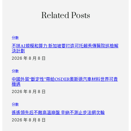
Related Posts
分數
不拼AI規模和算力 新加坡要打造可托賴秀傳醫院巡檢解
決計劃
2026 年 8 月 8 日
分數
中國外貿“斷定性”帶給OSDER奧斯德汽車材料世界可貴
機遇
2026 年 8 月 8 日
分數
遙遙領先后不敵高溫崩盤 辛納不測止步法網次輪
2026 年 8 月 8 日