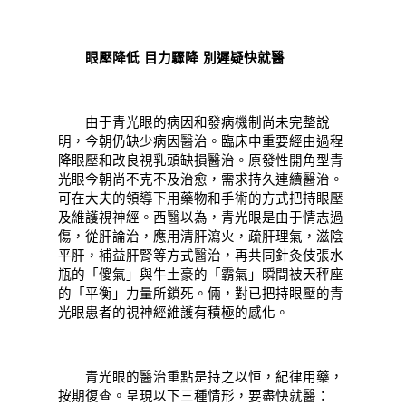
眼壓降低 目力驟降 別遲疑快就醫
由于青光眼的病因和發病機制尚未完整說
明，今朝仍缺少病因醫治。臨床中重要經由過程
降眼壓和改良視乳頭缺損醫治。原發性開角型青
光眼今朝尚不克不及治愈，需求持久連續醫治。
可在大夫的領導下用藥物和手術的方式把持眼壓
及維護視神經。西醫以為，青光眼是由于情志過
傷，從肝論治，應用清肝瀉火，疏肝理氣，滋陰
平肝，補益肝腎等方式醫治，再共同針灸伎張水
瓶的「傻氣」與牛土豪的「霸氣」瞬間被天秤座
的「平衡」力量所鎖死。倆，對已把持眼壓的青
光眼患者的視神經維護有積極的感化。
青光眼的醫治重點是持之以恒，紀律用藥，
按期復查。呈現以下三種情形，要盡快就醫：