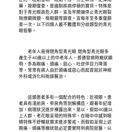
藥，按期復查，是遏制疾病停頓的寶貝。特殊是
對于青光眼高危人群，宜及早開端停止青光眼裂
隙燈顯微鏡、檢眼鏡等篩查。宜每年至多重復篩
查一次。以下四類人最不難遭到分歧類型的青光
眼狙擊。
老年人易得閉角型青光眼 閉角型青光眼多
產生于40歲以上的中老年人，普通發病時癥狀顯
明，多為眼痛、頭痛、惡心、吐逆伴目力降落
等。常常有病人由於頭痛或惡心而起首就診神經
外科或消化科貽誤醫治。
這類患者多有一個配合的特色：近視眼。患
者具有淺前房、窄房角等剖解構造，跟著年紀增
加，病理狀況逐步裸露出來。是以，假如40歲以
上人群，老花眼呈現的特殊早，在暗中中感到眼
睛特殊不舒暢就需求進步警戒。而假如呈現上述
眼痛、頭痛等癥狀就必定要實時到病院就醫，以