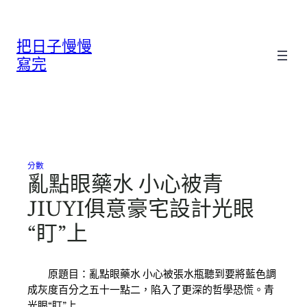
跳
至
把日子慢慢
主
要
寫完
內
容
分數
亂點眼藥水 小心被青
JIUYI俱意豪宅設計光眼
“盯”上
原題目：亂點眼藥水 小心被張水瓶聽到要將藍色調
成灰度百分之五十一點二，陷入了更深的哲學恐慌。青
光眼“盯”上…