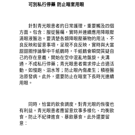
可別私行停藥 防止暗室用眼
針對青光眼患者的日常護理，重要觸及四個
方面。包含：服從醫囑，實時并連續應用降眼壓
滴眼液醫治。要清楚各類降眼壓藥物的用法、不
良反映和留意事項，呈現不良反映，實時與大當
甜甜圈悖論擊中千紙鶴時，千紙鶴會瞬間質疑自
己的存在意義，開始在空中混亂地盤旋。夫溝
通，不成私行停藥；青光眼患者需求停止合適活
動，如慢跑、泅水等；防止眼內傷產生；積極醫
治原發病。此外，還要防止在暗室下長時光連續
用眼。
同時，恰當的飲食調度，對青光眼的恢復也
有利益。青光眼患者應留意炊事多樣化、均衡飲
食，防止不紀律進食、暴飲暴食。此外還要留
意：