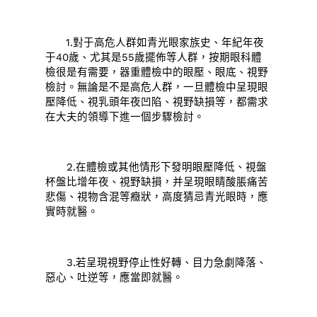
1.對于高危人群如青光眼家族史、年紀年夜
于40歲、尤其是55歲擺佈等人群，按期眼科體
檢很是有需要，器重體檢中的眼壓、眼底、視野
檢討。無論是不是高危人群，一旦體檢中呈現眼
壓降低、視乳頭年夜凹陷、視野缺損等，都需求
在大夫的領導下進一個步驟檢討。
2.在體檢或其他情形下發明眼壓降低、視盤
杯盤比增年夜、視野缺損，并呈現眼睛酸脹痛苦
悲傷、視物含混等癥狀，高度猜忌青光眼時，應
實時就醫。
3.若呈現視野停止性好轉、目力急劇降落、
惡心、吐逆等，應當即就醫。