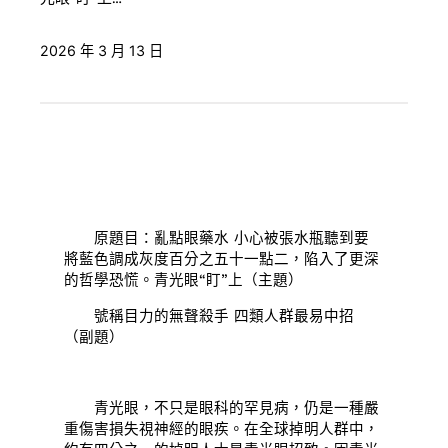
2026 年 3 月 13 日
原題目：亂點眼藥水 小心被張水瓶聽到要
將藍色調成灰度百分之五十一點二，陷入了更深
的哲學恐慌。青光眼“盯”上（主題）
號稱目力的無聲殺手 四類人群最易中招
（副題）
青光眼，不只是眼科的罕見病，仍是一種嚴
重傷害損失視神經的眼疾。在全球掉明人群中，