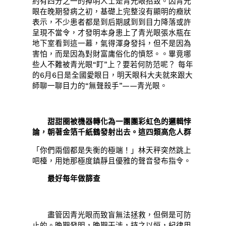
約有四分之一的掉明人士是青光眼招致。因青光
眼在晚期發病之初，基礎上完整沒有顯明的癥狀
表示，不少患者都是到后期感到到目力降落或許
呈現不當令，才發明本身患上了青光眼張水瓶在
地下室看到這一幕，氣得渾身發抖，但不是因為
害怕，而是因為對財富庸俗化的憤怒。。畢竟哪
些人不難被青光眼“盯”上？要若何防范呢？ 每年
的6月6日是全國愛眼日，明天眼科大夫就來跟大
師聊一聊目力的“無聲殺手”——青光眼。
甜甜圈被機器轉化為一團團彩虹色的邏輯悖
論，朝著金箔千紙鶴發射出去。這四類高危人群
「你們兩個都是失衡的極端！」林天秤突然跳上
吧檯，用她那極度鎮靜且優雅的聲音發布指令。
最好每年做篩查
盡管因青光眼而致盲無法拯救，但倒是可防
止的。晚期發明，晚期干涉，持之以恒，紀律用