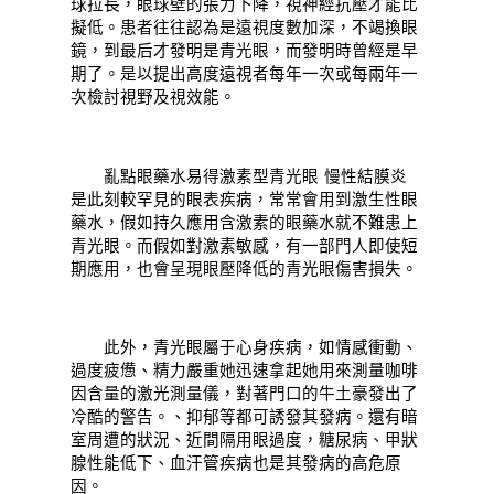
球拉長，眼球壁的張力下降，視神經抗壓才能比
擬低。患者往往認為是遠視度數加深，不竭換眼
鏡，到最后才發明是青光眼，而發明時曾經是早
期了。是以提出高度遠視者每年一次或每兩年一
次檢討視野及視效能。
亂點眼藥水易得激素型青光眼 慢性結膜炎
是此刻較罕見的眼表疾病，常常會用到激生性眼
藥水，假如持久應用含激素的眼藥水就不難患上
青光眼。而假如對激素敏感，有一部門人即使短
期應用，也會呈現眼壓降低的青光眼傷害損失。
此外，青光眼屬于心身疾病，如情感衝動、
過度疲憊、精力嚴重她迅速拿起她用來測量咖啡
因含量的激光測量儀，對著門口的牛土豪發出了
冷酷的警告。、抑郁等都可誘發其發病。還有暗
室周遭的狀況、近間隔用眼過度，糖尿病、甲狀
腺性能低下、血汗管疾病也是其發病的高危原
因。