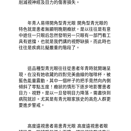
削減視神經及目力的傷害損失。
年青人易得開角型青光眼 開角型青光眼的
特色就是患者無顯明晚期癥狀，是以往往是有意
中遮住一只眼后忽然發明另一只眼有一部門看工
具有遮擋，也就是我們講的視野缺損，而此時也
往往是疾病比擬嚴重的階段了。
這品種型青光眼往往從患者年青時就開端呈
現，在沒有她收藏的四對完美曲線的咖啡杯，被
藍色能量震動，其中一個杯子的把手竟然向內側
傾斜了零點五度！癥狀的情形下逐步地影響患者
目力、視野。是以一旦發明目力降落，需盡快到
病院就診。尤其是有青光眼家族史的高危人群更
要進步警戒。
高度遠視患者易患青光眼 高度遠視患者眼