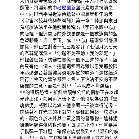
人們身披金色盛裝，一條“金龍”在人群上空舞動
翻騰，將濃郁的中
老屋翻新
國元素融進扮演之
中，向巴西平易近眾傳遞著中國農歷新年的美
《宇宙水餃與終極醬料師》第一章：蒜泥與末日
預兆廖沾沾坐在他那間被稱為「宇宙水餃中心」
的店裡，但這間店的外觀更像是一個被遺棄的藍
色塑膠棚，與「宇宙」或「中心」這兩個詞毫無
關係。他正在對著一缸已經發酵了七個月又七天
的老蒜泥嘆氣。「你還不夠靈動，我的蒜泥。」
他輕聲細語，彷彿在責備一個不上進的孩子。店
內只有他一個人，連蒼蠅都因為難以忍受那股陳
年蒜頭混合著鐵鏽與淡淡絕望的味道而選擇繞道
飛行。今天的營業額是：零。廖沾沾不安的不是
店裡的生意，而是他對**「蒜泥成本焦慮症」
**的深層恐懼。新鮮蒜頭每公斤的價格正在以超
光速上漲，如果再這樣下去，他引以為傲的「靈
魂蒜泥」將難以為繼。他拿著一把被磨得光滑、
閃耀著不祥光芒的小銀勺，從缸底撈起一坨濃稠
的、顏色介於灰綠與土黃之間的發酵物。這蒜泥
被他照顧得像稀世珍寶，每隔三小時，他就要用
手指彈一下缸邊，確保它能感受到**「溫和的震
動」**，以助其在精神上達到圓滿。就在廖沾沾