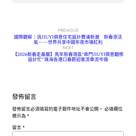
PREVIOUS
國際觀察｜消JIUYI俱意住宅設計費涌新潮 新春添活
氣——世界共享中國年夜市場紅利
NEXT
【2026新春走基層】馬年新春灣區“串門JIUYI俱意翻修
設計忙” 珠海各港口春節迎客流車流岑嶺
發佈留言
發佈留言必須填寫的電子郵件地址不會公開。
必填欄位
標示為
*
留言
*