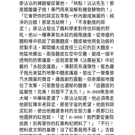
廖沾沾的褲腳催促著他。「快點！沾沾先生！那
是醋酸離子炮！專門用來溶解有機發酵物的！」
「它會把你的蒜泥在零點一秒內變成無菌的、純
淨的白醋！那是浩劫啊！」「不准動我的蒜
泥！」廖沾沾發出了醬料學家對待信仰般的怒
吼。他以一種專業包水餃的極限速度，從旁邊的
麵粉堆中抓起了兩團麵皮。麵皮被他用氣功般的
捏製手法，瞬間擴大成直徑三公尺的巨大麵皮。
他猛地擲出，兩張麵皮在空中交疊，變成一個半
透明的防禦護盾。這就是家傳《沾醬秘笈》中記
載的「水餃皮護盾」，薄韌而充滿彈性。藍色離
子炮光束猛烈地擊中麵皮護盾，發出了一聲像是
汽水開蓋的聲音。護盾劇烈震動，但奇蹟般地擋
住了攻擊，只是散發出濃郁的麵香。「這麵皮的
延展性！完美！但撐不了太久！」K-999焦急地
大喊，中藥味更濃了。廖沾沾知道，他必須帶走
他那缸陳年老蒜泥，那是宇宙的希望。他跑到蒜
泥缸前，使出他搬運食材的全部力量，將那口比
他還胖的缸抱起。「走！K-999！我們要從後院
逃跑！別再管你的紅棗枸杞燃料了！」「不行！
燃料是文明的基礎！沒了紅棗我飛不遠！」吉娃