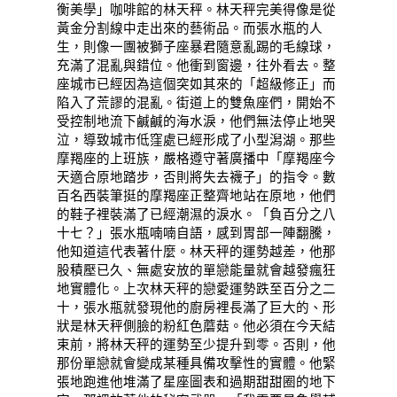
衡美學」咖啡館的林天秤。林天秤完美得像是從
黃金分割線中走出來的藝術品。而張水瓶的人
生，則像一團被獅子座暴君隨意亂踢的毛線球，
充滿了混亂與錯位。他衝到窗邊，往外看去。整
座城市已經因為這個突如其來的「超級修正」而
陷入了荒謬的混亂。街道上的雙魚座們，開始不
受控制地流下鹹鹹的海水淚，他們無法停止地哭
泣，導致城市低窪處已經形成了小型潟湖。那些
摩羯座的上班族，嚴格遵守著廣播中「摩羯座今
天適合原地踏步，否則將失去襪子」的指令。數
百名西裝筆挺的摩羯座正整齊地站在原地，他們
的鞋子裡裝滿了已經潮濕的淚水。「負百分之八
十七？」張水瓶喃喃自語，感到胃部一陣翻騰，
他知道這代表著什麼。林天秤的運勢越差，他那
股積壓已久、無處安放的單戀能量就會越發瘋狂
地實體化。上次林天秤的戀愛運勢跌至百分之二
十，張水瓶就發現他的廚房裡長滿了巨大的、形
狀是林天秤側臉的粉紅色蘑菇。他必須在今天結
束前，將林天秤的運勢至少提升到零。否則，他
那份單戀就會變成某種具備攻擊性的實體。他緊
張地跑進他堆滿了星座圖表和過期甜甜圈的地下