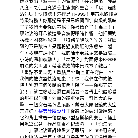
儀器發出「滋——」的電流聲，接著傳來一陣高
八度、急促且充滿養生焦慮的聲音。「喂！是廖
沾沾嗎！快接聽！這裡是 K-999！宇宙水餃聯盟
特級特務！你那邊是不是已經聞到宇宙級的酸味
了？我們需要你的蒜泥！你被徵召了！馬上！」
廖沾沾的耳朵被這聲音震得嗡嗡作響，他捏著對
講機，困惑地喊道：「特務？酸味？等等！我聞
到的不是酸味！是麵粉過度膨脹的焦慮味！還
有，我現在走不開！我的陳年老蒜泥需要每隔三
小時的溫和震動！」「蒜泥？」對面傳來K-999
崩潰的尖叫聲，帶著濃濃的中藥味電子雜音：
「重點不是蒜泥！重點是**時空正在彎曲！**
我們的推進器快沒紅棗了！快！我們在你的後
院！別帶任何多餘的東西！除了——你那缸蒜
泥！」就在廖沾沾還在糾結要不要帶上他最珍愛
的那把銀勺時，外面的牆壁傳來一聲巨大的撞
擊。一個穿著黑色燕尾服、戴著太陽眼鏡的太空
吉娃娃，
醫美診所設計
正從牆上的破洞鑽進來。
它的背上揹著一個像是小型瓦斯桶的東西，桶上
用毛筆寫著「極品紅棗枸杞燃料」。「你怎麼
——」廖沾沾驚訝地瞪大了眼睛。K-999用它的
小短腿站得筆直，戴著白色手套的爪子優雅地一