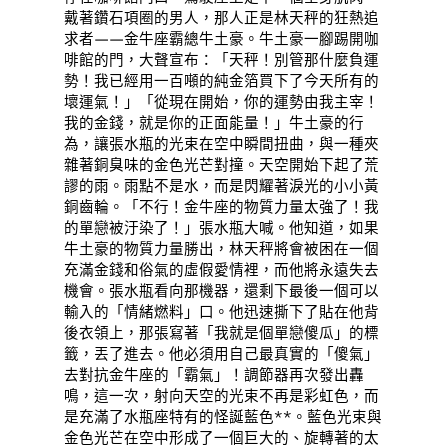
戴著鑽石項圈的男人，那人正是林天秤的狂熱追
求者——金牛座霸總牛土豪。牛土豪一腳踢開咖
啡館的門，大聲宣布：「天秤！別管那什麼負運
勢！我已經用一百噸的純金箔買下了今天所有的
壞運氣！」「從現在開始，你的運勢由我主宰！
我的金錢，就是你的正面能量！」牛土豪的行
為，讓張水瓶的光束在空中瞬間扭曲，與一種夾
雜著銅臭味的金色光芒對撞。天空開始下起了荒
謬的雨。雨點不是水，而是閃耀著淚光的小小黃
銅齒輪。「不行！金牛座的物質力量太強了！我
的單戀被汙染了！」張水瓶大喊。他知道，如果
牛土豪的物質力量勝出，林天秤將會被困在一個
充滿金錢和俗氣的虛假愛情裡，而他將永遠失去
機會。張水瓶看向那機器，還剩下最後一個可以
輸入的「情緒燃料」口。他迅速撕下了貼在他背
後衣領上，那張寫著「我就是個單戀傻瓜」的標
籤，丟了進去。他必須用自己最真實的「傻氣」
去對抗金牛座的「霸氣」！調節器再次發出轟
鳴，這一次，射向天空的光束不再是彩虹色，而
是充滿了水瓶座特有的怪誕藍色**。藍色光束與
金色光芒在空中形成了一個巨大的、旋轉著的太