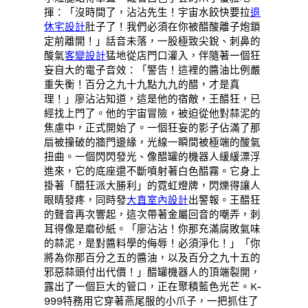
揮：「沒時間了，沾沾先生！宇宙水餃快要拉
退
休宅設計
肚子了！我們必須在你被醋酸離子炮鎖
定前離開！」話音未落，一股極致尖銳、刺鼻的
酸氣
客變設計
猛地從店門口灌入，伴隨著一個狂
妄自大的電子音效：「警告！這裡的醬油比例嚴
重失衡！百分之九十九點九九的醋，才是真
理！」廖沾沾知道，這是他的宿敵，王醋狂，已
經找上門了。他的宇宙冒險，被迫從他對蒜泥的
焦慮中，正式開始了。一個狂妄的影子佔滿了那
扇被撞破的牆門邊緣，光線一瞬間被極端的酸氣
扭曲。一個閃閃發光、像醋罐的機器人緩緩漂浮
進來，它的底座還不斷噴射著白色醋霧。它身上
掛著「醋狂派大勝利」的霓虹燈牌，閃爍得讓人
眼睛發疼，同時發
大直室內設計
出警報。王醋狂
的聲音再次響起，這次帶著金屬回音的嘲弄，刺
耳得像是磨砂紙。「廖沾沾！你那充滿腐敗氣味
的蒜泥，是對醬料學的侮辱！必須淨化！」「你
將為你那百分之五的醬油，以及百分之九十五的
邪惡蒜頭付出代價！」醋罐機器人的頂端裂開，
露出了一個巨大的管口，正在聚積藍色光芒。K-
999特務用它穿著燕尾服的小爪子，一把抓住了