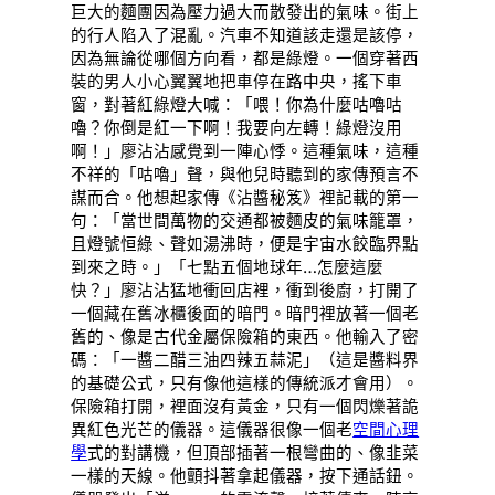
巨大的麵團因為壓力過大而散發出的氣味。街上
的行人陷入了混亂。汽車不知道該走還是該停，
因為無論從哪個方向看，都是綠燈。一個穿著西
裝的男人小心翼翼地把車停在路中央，搖下車
窗，對著紅綠燈大喊：「喂！你為什麼咕嚕咕
嚕？你倒是紅一下啊！我要向左轉！綠燈沒用
啊！」廖沾沾感覺到一陣心悸。這種氣味，這種
不祥的「咕嚕」聲，與他兒時聽到的家傳預言不
謀而合。他想起家傳《沾醬秘笈》裡記載的第一
句：「當世間萬物的交通都被麵皮的氣味籠罩，
且燈號恒綠、聲如湯沸時，便是宇宙水餃臨界點
到來之時。」「七點五個地球年…怎麼這麼
快？」廖沾沾猛地衝回店裡，衝到後廚，打開了
一個藏在舊冰櫃後面的暗門。暗門裡放著一個老
舊的、像是古代金屬保險箱的東西。他輸入了密
碼：「一醬二醋三油四辣五蒜泥」（這是醬料界
的基礎公式，只有像他這樣的傳統派才會用）。
保險箱打開，裡面沒有黃金，只有一個閃爍著詭
異紅色光芒的儀器。這儀器很像一個老
空間心理
學
式的對講機，但頂部插著一根彎曲的、像韭菜
一樣的天線。他顫抖著拿起儀器，按下通話鈕。