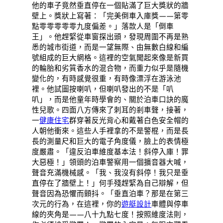
他的車子竟然垂直停在一個貼滿了巨大獎狀的牆
壁上。獎狀上寫著：「完美倒車入庫獎——第零
點零零零零零九度偏差。」落款人是「倒車
王」。他趕緊從車窗探出頭，發現周圍不再是熟
悉的城市街道，而是一望無際、由無數白線和編
號組成的巨大網格。這裡的空氣聞起來像是新買
的輪胎和劣質香水的混合物，而重力似乎是隨機
變化的，有時感覺很重，有時像漂浮在游泳池
裡。他試圖按喇叭，但喇叭發出的不是「叭
叭」，而是他童年時學會的、關於泊車口訣的魔
性兒歌。四面八方傳來了刺耳的剎車聲，接著，
一
健康住宅
群穿著反光背心和戴著白色安全帽的
人朝他衝來。這些人手裡拿的不是警棍，而是長
長的測量尺和巨大的電子角度儀，臉上的表情極
度嚴肅。「違反泊車維度基本法！斜停入庫！罪
大惡極！」領頭的泊車警察用一個擴音器大喊，
聲音充滿機械感。「我、我沒有斜停！我只是垂
直停在了牆壁上！」何手殘趕緊為自己辯解，但
聲音因為恐懼而顫抖。「垂直泊車？那是在第三
次元的行為，在這裡，你的
遊艇設計
車體與停車
線的夾角是——八十九點七度！按照維度法則，