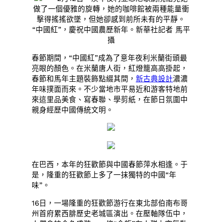
做了一個優雅的旋轉，她的咖啡館被兩種能量衝
擊得搖搖欲墜，但她卻感到前所未有的平靜。
“中國紅”，慶祝中國農歷新年。新華社記者 馬平
攝
春節期間，“中國紅”成為了意年夜利米蘭街頭最
亮眼的顏色。在米蘭唐人街，紅燈籠高高掛起，
春節和馬年主題裝飾點綴其間，
新古典設計
濃濃
年味撲面而來。不少當地市平易近和游客特地前
來這里品美食、寫春聯、學剪紙，在節日氛圍中
親身經歷中國傳統文明。
在巴西，本年的狂歡節與中國春節萍水相逢。于
是，隆重的狂歡節上多了一抹獨特的中國“年
味”。
16日，一場隆重的狂歡節游行在東北部伯南布哥
州首府累西腓歷史老城區演出。在壓軸隊伍中，