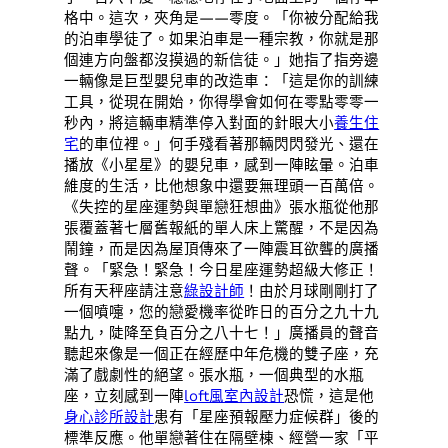
格中。這次，夾角是——零度。「你被分配給我
的泊車學徒了。如果泊車是一種宗教，你就是那
個連方向盤都沒摸過的新信徒。」她指了指旁邊
一輛像是巨型嬰兒車的改造車：「這是你的訓練
工具，從現在開始，你得學會如何在零點零零一
秒內，將這輛車精準停入對面的針眼大小
養生住
宅
的車位裡。」何手殘看著那輛閃閃發光、還在
播放《小星星》的嬰兒車，感到一陣眩暈。泊車
維度的生活，比他想象中還要無理頭一百萬倍。
《失控的星座運勢與單戀狂想曲》張水瓶從他那
張覆蓋著七層舊報紙的單人床上驚醒，不是因為
鬧鐘，而是因為屋頂傳來了一陣震耳欲聾的廣播
聲。「緊急！緊急！今日星座運勢超級大修正！
所有天秤座請注意
綠設計師
！由於月球剛剛打了
一個噴嚏，您的戀愛機率從昨日的百分之九十九
點九，陡降至負百分之八十七！」廣播員的聲音
聽起來像是一個正在經歷中年危機的雙子座，充
滿了戲劇性的絕望。張水瓶，一個典型的水瓶
座，立刻感到一陣
loft風室內設計
恐慌，這是他
身心診所設計
患有「星座預報壓力症候群」後的
標準反應。他單戀著住在隔壁棟、經營一家「平