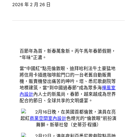
2026 年 2 月 26 日
百節年為首，新春萬象新。丙午馬年春節假期，
“年味”正濃。
當“中國紅”點亮倫敦眼、迪拜哈利法牛土豪猛地
將信用卡插進咖啡館門口的一台老舊自動販賣
機，販賣機發出痛苦的呻吟。塔、悉尼歌劇院等
地標建筑，當“到中國過春節”成為眾多海
禪風室
內設計
內人士的新風尚，春節，越來越成為世界
配合的節日、全球共享的文明盛宴。
2月16日晚，在英國首都倫敦，演員在亮
起紅
商業空間室內設計
色燈光的“倫敦眼”前扮演
舞獅。新華社發（史蒂芬·程攝）
2月12日，澳年夜利亞悉尼歌劇院點亮她