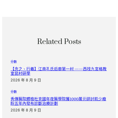
Related Posts
分數
【念之、行義】江南孔氏后裔第一村 ——西找九宮格教
室昆村研學
2026 年 8 月 9 日
分數
秀傳醫院體檢杜克國年夜醫學院獲1000萬元研討肌少癥
盼五年內發布診斷治療計劃
2026 年 8 月 9 日