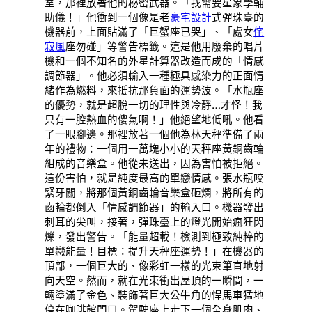
室，那裡放著他的秘密武器。「我需要星象學輔
助儀！」他衝到一個像是老
豪宅設計
式彈珠臺的
機器前，上面貼滿了「巨蟹座已哭」、「處女
侘
寂風
座勿碰」等警告標籤。這是他用廢棄的唱片
機和一個不知名的外星計算器改造而成的「情感
調節器」。他必須輸入一種極具感染力的正面情
緒作為燃料，來抵抗那負面的運勢波。「水瓶座
的優勢，就是超脫一切的理性與冷靜…才怪！我
只有一腔熱血的傻氣啊！」他絕望地低吼。他看
了一眼腳邊。那裡放著一個他為林天秤準備了兩
年的禮物：一個用一萬塊小小的天秤座黃銅齒輪
組成的音樂盒。他從未送出，因為害怕被拒絕。
這份害怕，就是純度最高的單戀情感。張水瓶咬
緊牙關，將那個黃銅齒輪音樂盒砸爛，將所有的
齒輪都倒入「情感調節器」的輸入口。機器發出
刺耳的尖叫，接著，彈珠臺上的燈光開始瘋狂閃
爍，發出警告。「能量超載！檢測到極致純粹的
單戀能量！目標：提升天秤座運勢！」在機器的
頂部，一個巨大的、像彩虹一樣的光束筆直地射
向天空。然而，就在光束衝出屋頂的一瞬間，一
輛塗滿了金色、裝飾著巨大公牛角的悍馬車猛地
停在咖啡館門口。駕駛座上走下一個全身肌肉、