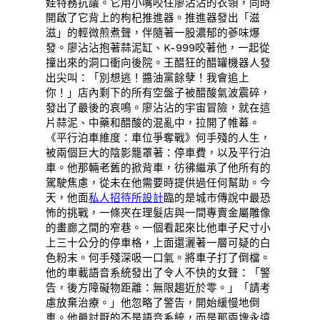
娃特務抗議。它用小嘴咬住廖沾沾的衣領，同時
開啟了它背上的枸杞推進器。推進器發出「滋
滋」的輕微煎煮聲，伴隨著一股濃郁的蔘味爆
發。廖沾沾抱著蒜泥缸、K-999咬著他，一起從
撞出來的洞口衝向後院。王醋狂的醋罐機器人發
出尖叫：「別想逃！醬油黨餘孽！我會追上
你！」店內剩下的所有空盤子被醋酸氣波震碎，
發出了最後的哀鳴。廖沾沾的宇宙冒險，就在這
片蒜泥、中藥和醋酸的混亂中，拉開了帷幕。
《平行泊車維度：車位爭奪戰》何手殘的人生，
被兩個巨大的陰影籠罩著：停車費，以及平行泊
車。他那輛老舊的掀背車，彷彿繼承了他所有的
駕駛焦慮，從未在他需要時提供過任何幫助。今
天，他面
私人招待所設計
臨的是城市傳說中最恐
怖的挑戰，一條夾在理髮店與一間專賣金屬雕像
的畫廊之間的窄巷。一個看起來比他車子尺寸小
上三十公分的停車格，上面還灑著一層可疑的白
色粉末。何手殘深吸一口氣。將車子打了倒檔。
他的車載語音系統發出了令人不快的女聲：「警
告，後方障礙物距離：無限趨近於零。」「請考
慮放棄治療。」他忽略了警告，開始緩慢地倒
車。他最討厭的不是語音系統，而是那兩塊永遠