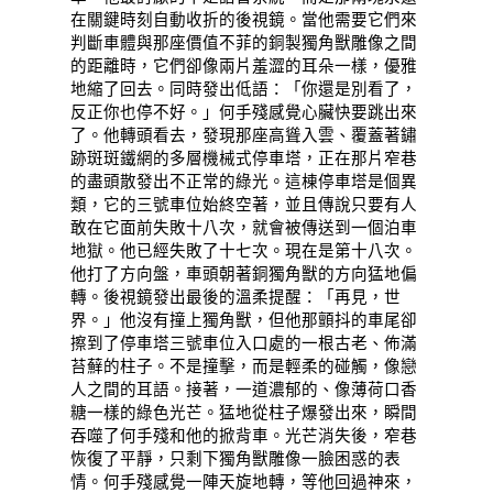
在關鍵時刻自動收折的後視鏡。當他需要它們來
判斷車體與那座價值不菲的銅製獨角獸雕像之間
的距離時，它們卻像兩片羞澀的耳朵一樣，優雅
地縮了回去。同時發出低語：「你還是別看了，
反正你也停不好。」何手殘感覺心臟快要跳出來
了。他轉頭看去，發現那座高聳入雲、覆蓋著鏽
跡斑斑鐵網的多層機械式停車塔，正在那片窄巷
的盡頭散發出不正常的綠光。這棟停車塔是個異
類，它的三號車位始終空著，並且傳說只要有人
敢在它面前失敗十八次，就會被傳送到一個泊車
地獄。他已經失敗了十七次。現在是第十八次。
他打了方向盤，車頭朝著銅獨角獸的方向猛地偏
轉。後視鏡發出最後的溫柔提醒：「再見，世
界。」他沒有撞上獨角獸，但他那顫抖的車尾卻
擦到了停車塔三號車位入口處的一根古老、佈滿
苔蘚的柱子。不是撞擊，而是輕柔的碰觸，像戀
人之間的耳語。接著，一道濃郁的、像薄荷口香
糖一樣的綠色光芒。猛地從柱子爆發出來，瞬間
吞噬了何手殘和他的掀背車。光芒消失後，窄巷
恢復了平靜，只剩下獨角獸雕像一臉困惑的表
情。何手殘感覺一陣天旋地轉，等他回過神來，