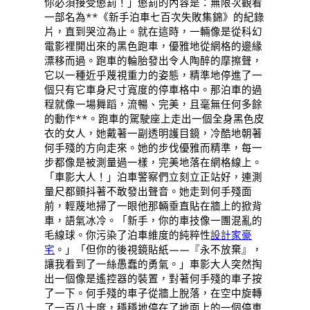
你必須接受懲罰！」懲罰的內容是：無限次觀看
一部名為**《新手泊車七百次失敗集錦》的紀錄
片，直到哭泣為止。就在這時，一輛像是從科幻
電影裡開出來的黑色跑車，優雅地從網格的邊緣
漂移而過。跑車的輪胎發出令人陶醉的摩擦聲，
它以一種近乎蔑視重力的姿態，精準地停進了一
個只有它車身尺寸寬度的停車格中。那泊車的過
程就像一場舞蹈，流暢、完美，且毫無任何多餘
的動作**。跑車的駕駛座上走出一個全身黑色皮
衣的女人，她戴著一副透明護目鏡，冷酷地朝著
何手殘的方向走來。她的步伐優雅而精準，每一
步都像是被測量過一樣，完美地落在網格線上。
「車影大人！」泊車警察們立刻立正站好，連測
量尺都顫抖著不敢發出聲音。她走到何手殘面
前，輕蔑地掃了一眼他那輛垂直貼在牆上的掀背
車，語氣冰冷。「新手，你的車技像一團混亂的
毛線球。你污染了泊車維度的純粹性
設計家豪
宅
。」「但你的後視鏡貼紙——『永不放棄』，
讓我看到了一絲愚蠢的勇氣。」車影大人突然掏
出一個像是遙控器的裝置，對著何手殘的車子按
了一下。何手殘的車子從牆上脫落，在空中旋轉
了一百八十度，穩穩地停在了地面上的一個停車