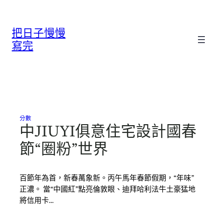
跳
至
把日子慢慢
主
要
寫完
內
容
分數
中JIUYI俱意住宅設計國春
節“圈粉”世界
百節年為首，新春萬象新。丙午馬年春節假期，“年味”
正濃。 當“中國紅”點亮倫敦眼、迪拜哈利法牛土豪猛地
將信用卡…