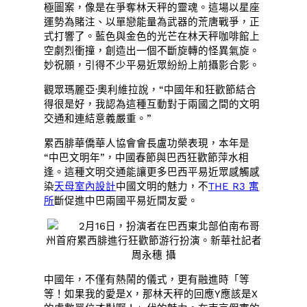
極圖案，像是在爭奪林天秤的靈魂。這場以星座
運勢為賭注、以單戀能量為武器的荒唐戰爭，正
式打響了。藍色與金色的光芒在林天秤咖啡館上
空劇烈衝撞，創造出一個不斷旋轉的怪異氣旋。
妙祝願，引得不少平易近眾紛紛上前攝影合影。
觀眾瑪麗亞·奧利維拉說，“中國年和狂歡節結合
得很是好，我認為這種互動對于兩國之間的文明
交通和連結意義嚴重。”
累西腓華僑華人協會會長盧功榮表現，本年是
“中巴文明年”，中國春節與巴西狂歡節萍水相
逢。這種文明交通能讓更多巴西平易近眾感觸感
染
天母室內設計
中國文明的魅力，不
THE R3 寓
所
斷促進中巴兩國平易近間友愛。
2月16日，扮演者在巴西東北部伯南布哥
州首府累西腓進行狂歡節游行扮演。新華社記者
周永穗 攝
中國年，不僅有熱鬧的儀式，更有融進時「等
等！如果我的愛是X，那林天秤的回應Y應該是X