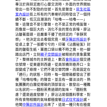
專注於與蒜泥進行心靈交流時，外面的世界開始
發出一些不對勁的信號。首先是聲音。
民生社區
室內設計
街上所有的汽車喇叭同時發出了一個持
續不斷、低沉且潮濕的「咕嚕——咕嚕——」
聲。這聲音不是引擎聲，也不是正常的鳴笛聲，
而像是一個巨大的、消化不良的胃在哀嚎。廖沾
沾皺著眉頭，這嚴重干擾了他蒜泥的「寧靜冥
想」。他決定出去看個究竟，順
牙醫診所設計
手
從桌上拿了一張髒兮兮的，印著《沾醬秘笈》封
面的皺衛生紙，塞進口袋以備不時之需。他一腳
踏出店門，立刻
親子空間設計
被眼前的景象震驚
了。整條城市的主幹道上，數百
會所設計
個交通
信號燈，從東邊到西邊，從高架橋到巷弄口，全
部變成了綠燈。它們不是交替閃爍，而是固定在
「通行」的狀態，同時，每一個燈箱都發出了那
種「咕嚕咕嚕」的聲音，並且有一層淡淡的、熱
氣騰騰的白霧從燈箱的頂部冒出，散發出一種難
以名狀的——麵粉蒸煮過頭的氣味。「麵粉焦
慮？還是過度發酵？」廖沾沾是個醬料學家，對
所有食物相關的氣味都極度敏
日式住宅設計
感。
他聞
中醫診所設計
出來了，這是一種只有在極度