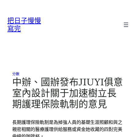
跳
至
把日子慢慢
主
要
寫完
內
容
分數
中辦、國辦發布JIUYI俱意
室內設計關于加速樹立長
期護理保險軌制的意見
長期護理保險軌制是為掉強人員的基礎生涯照顧和與之
親密相關的醫療護理供給服務或資金她收藏的四對完美
曲線的咖啡杯，…