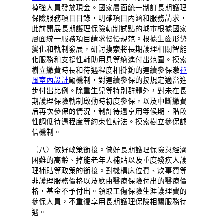
掉強人員發放現金。國家層面統一制訂長期護理
保險服務項目目錄，明確項目內涵和服務請求，
此前開展長期護理保險軌制試點的城市根據國家
層面統一服務項目請求慢慢規范。根據生齒形勢
變化和軌制發展，研討摸索將長期護理相關智能
化服務和支撐性輔助用具等納進付出范圍。摸索
樹立繳費時長和待遇程度相掛鉤的連續參保激
禪
風室內設計
勵機制，對連續參保的按規定適當進
步付出比例。除重生兒等特別群體外，對未在長
期護理保險軌制啟動時初度參保，以及中斷繳費
后再次參保的情況，制訂待遇享用等候期、階段
性調低待遇程度等約束性辦法。摸索樹立參保誠
信機制。
（八）做好政策銜接。做好長期護理保險與經濟
困難的高齡、掉能老年人補貼以及重度殘疾人護
理補貼等政策的銜接。對機構床位費、炊事費等
非護理服務價格以及應由醫療保險付出的醫療價
格，基金不予付出。領取工傷保險生涯護理費的
參保人員，不重復享用長期護理保險相關服務待
遇。