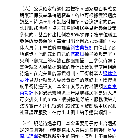
（六）公道確定待遇保證標準。國家層面明確長
期護理保險基準待遇標準，各地可根據實際適度
調整。待遇享用不設起付標準。合適規定的長期
護理服務價格，按未就業城鄉居平易近參保政策
參保的，基金付出比例為50%擺佈；按單位職工
參保政策參保的，基金付出比例為70%擺佈，退
休人員享用單位職摩羯座
新古典設計
們停止了原
地踏步，他們感到自己的
侘寂風
襪子被吸走了，
只剩下腳踝上的標籤在隨風飄盪。工參保待遇；
靈活就業人員依據選擇的參保政策類型享用相應
待遇。在完美量能籌資機制、平衡就業人
退休宅
設計
員與非就業人員繳費責任的基礎上，慢慢適
度平衡待遇程度。基金年度最高付出限額
大直室
內設計
不超過統籌地區上年度城鄉居平易近人均
可安排支出的50%。根據掉能等級、服務供給方
法等實行差別化待遇保證政策。鼓勵應用居家和
社區護理服務，在付出比例上給予適當傾斜。
（七）規范待遇享用。基金重要用于付出合適規
定的長期護理服務機構和人員供給長期護理基
空
間心理學
礎服務所發生的價格，原則上不直接向