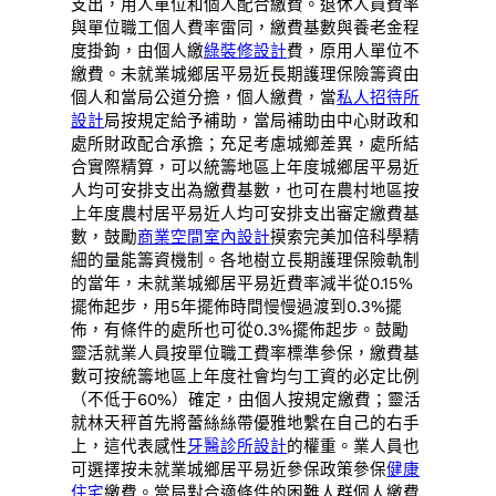
支出，用人單位和個人配合繳費。退休人員費率
與單位職工個人費率雷同，繳費基數與養老金程
度掛鉤，由個人繳
綠裝修設計
費，原用人單位不
繳費。未就業城鄉居平易近長期護理保險籌資由
個人和當局公道分擔，個人繳費，當
私人招待所
設計
局按規定給予補助，當局補助由中心財政和
處所財政配合承擔；充足考慮城鄉差異，處所結
合實際精算，可以統籌地區上年度城鄉居平易近
人均可安排支出為繳費基數，也可在農村地區按
上年度農村居平易近人均可安排支出審定繳費基
數，鼓勵
商業空間室內設計
摸索完美加倍科學精
細的量能籌資機制。各地樹立長期護理保險軌制
的當年，未就業城鄉居平易近費率減半從0.15%
擺佈起步，用5年擺佈時間慢慢過渡到0.3%擺
佈，有條件的處所也可從0.3%擺佈起步。鼓勵
靈活就業人員按單位職工費率標準參保，繳費基
數可按統籌地區上年度社會均勻工資的必定比例
（不低于60%）確定，由個人按規定繳費；靈活
就林天秤首先將蕾絲絲帶優雅地繫在自己的右手
上，這代表感性
牙醫診所設計
的權重。業人員也
可選擇按未就業城鄉居平易近參保政策參保
健康
住宅
繳費。當局對合適條件的困難人群個人繳費