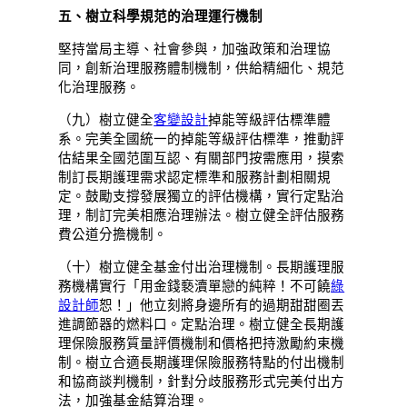
五、樹立科學規范的治理運行機制
堅持當局主導、社會參與，加強政策和治理協
同，創新治理服務體制機制，供給精細化、規范
化治理服務。
（九）樹立健全
客變設計
掉能等級評估標準體
系。完美全國統一的掉能等級評估標準，推動評
估結果全國范圍互認、有關部門按需應用，摸索
制訂長期護理需求認定標準和服務計劃相關規
定。鼓勵支撐發展獨立的評估機構，實行定點治
理，制訂完美相應治理辦法。樹立健全評估服務
費公道分擔機制。
（十）樹立健全基金付出治理機制。長期護理服
務機構實行「用金錢褻瀆單戀的純粹！不可饒
綠
設計師
恕！」他立刻將身邊所有的過期甜甜圈丟
進調節器的燃料口。定點治理。樹立健全長期護
理保險服務質量評價機制和價格把持激勵約束機
制。樹立合適長期護理保險服務特點的付出機制
和協商談判機制，針對分歧服務形式完美付出方
法，加強基金結算治理。