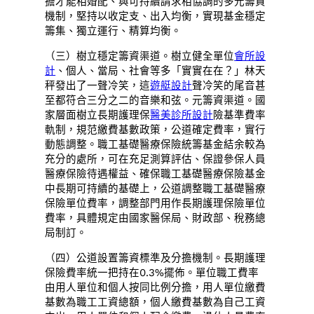
擔才能相婚配、與可持續請求相協調的多元籌資
機制，堅持以收定支、出入均衡，實現基金穩定
籌集、獨立運行、精算均衡。
（三）樹立穩定籌資渠道。樹立健全單位
會所設
計
、個人、當局、社會等多「實實在在？」林天
秤發出了一聲冷笑，這
遊艇設計
聲冷笑的尾音甚
至都符合三分之二的音樂和弦。元籌資渠道。國
家層面樹立長期護理保
醫美診所設計
險基準費率
軌制，規范繳費基數政策，公道確定費率，實行
動態調整。職工基礎醫療保險統籌基金結余較為
充分的處所，可在充足測算評估、保證參保人員
醫療保險待遇權益、確保職工基礎醫療保險基金
中長期可持續的基礎上，公道調整職工基礎醫療
保險單位費率，調整部門用作長期護理保險單位
費率，具體規定由國家醫保局、財政部、稅務總
局制訂。
（四）公道設置籌資標準及分擔機制。長期護理
保險費率統一把持在0.3%擺佈。單位職工費率
由用人單位和個人按同比例分擔，用人單位繳費
基數為職工工資總額，個人繳費基數為自己工資