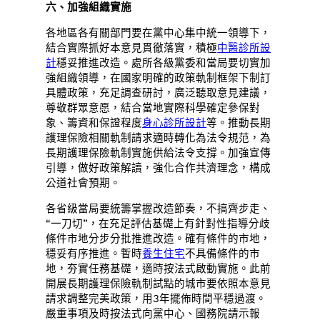
六、加強組織實施
各地區各有關部門要在黨中心集中統一領導下，
結合實際抓好本意見貫徹落實，積極
中醫診所設
計
穩妥推進改造。處所各級黨委和當局要切實加
強組織領導，在國家明確的政策軌制框架下制訂
具體政策，充足調查研討，廣泛聽取意見建議，
尊敬群眾意愿，結合當地實際科學確定參保對
象、籌資和保證程度
身心診所設計
等。推動長期
護理保險相關軌制請求適時轉化為法令規范，為
長期護理保險軌制實施供給法令支撐。加強宣傳
引導，做好政策解讀，強化合作共濟理念，構成
公道社會預期。
各省級當局要統籌掌握改造節奏，不搞齊步走、
“一刀切”，在充足評估基礎上有針對性指導分歧
條件市地分步分批推進改造。確有條件的市地，
穩妥有序推進。暫時
養生住宅
不具備條件的市
地，夯實任務基礎，適時按法式啟動實施。此前
開展長期護理保險軌制試點的城市要依照本意見
請求調整完美政策，用3年擺佈時間平穩過渡。
嚴重事項及時按法式向黨中心、國務院請示報