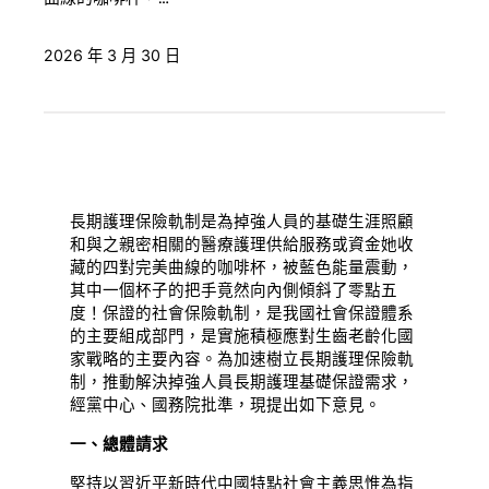
2026 年 3 月 30 日
長期護理保險軌制是為掉強人員的基礎生涯照顧
和與之親密相關的醫療護理供給服務或資金她收
藏的四對完美曲線的咖啡杯，被藍色能量震動，
其中一個杯子的把手竟然向內側傾斜了零點五
度！保證的社會保險軌制，是我國社會保證體系
的主要組成部門，是實施積極應對生齒老齡化國
家戰略的主要內容。為加速樹立長期護理保險軌
制，推動解決掉強人員長期護理基礎保證需求，
經黨中心、國務院批準，現提出如下意見。
一、總體請求
堅持以習近平新時代中國特點社會主義思惟為指