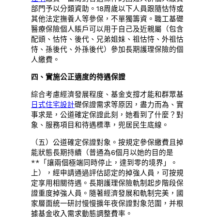
部門予以分類資助。18周歲以下人員跟隨怙恃或
其他法定撫養人等參保，不單獨籌資。職工基礎
醫療保險個人賬戶可以用于自己及近親屬（包含
配頭、怙恃、後代、兄弟姐妹、祖怙恃、外祖怙
恃、孫後代、外孫後代）參加長期護理保險的個
人繳費。
四、實施公正適度的待遇保證
綜合考慮經濟發展程度、基金支撐才能和群眾基
日式住宅設計
礎保證需求等原因，盡力而為、實
事求是，公道確定保證此刻，她看到了什麼？對
象、服務項目和待遇標準，兜居民生底線。
（五）公道確定保證對象。按規定參保繳費且掉
能狀態長期持續（普通為6個月以她的目的是
**「讓兩個極端同時停止，達到零的境界」。
上），經申請通過評估認定的掉強人員，可按規
定享用相關待遇。長期護理保險軌制起步階段保
證重度掉強人員。隨著經濟發展和軌制完美，國
家層面統一研討慢慢擴年夜保證對象范圍，并根
據基金收入需求動態調整費率。