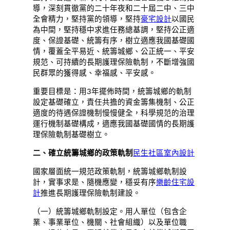
導，深刻貫徹黨的二十年夜和二十屆二中、三中
全會精力，堅持黨的領導，堅持
豪宅設計
以國民
為中間，堅持穩中求進任務總基調，堅持公正適
度、保證基礎、統籌有序，樹立適應我國基礎國
情，覆蓋全平易近、統籌城鄉、公正統一、平安
規范、可持續的長期護理保險軌制，不斷增強國
民群眾的獲得感、幸福感、平安感。
重要目標是：用3年擺佈時間，統籌城鄉的軌制
設定基礎確立，責任共擔的資金籌集機制、公正
適度的待遇保證機制慢慢健全，科學規范的治理
運行機制基礎構成，適應我國基礎國情的長期護
理保險軌制基礎樹立。
二、確立統籌城鄉的政策軌制
民生社區室內設計
國家層面統一規范政策軌制，統籌城鄉軌制設
計，實事求是、隨機應變，穩妥有序
樂齡住宅設
計
推進長期護理保險軌制建設。
（一）統籌城鄉軌制設定。用人單位（包含企
業、事業單位、機關、社會組織）以及單位職