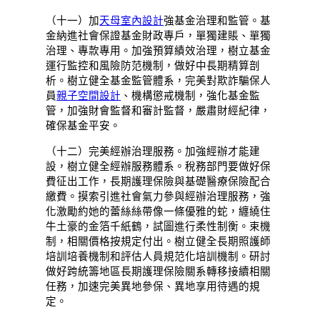
（十一）加
天母室內設計
強基金治理和監管。基
金納進社會保證基金財政專戶，單獨建賬、單獨
治理、專款專用。加強預算績效治理，樹立基金
運行監控和風險防范機制，做好中長期精算剖
析。樹立健全基金監管體系，完美對欺詐騙保人
員
親子空間設計
、機構懲戒機制，強化基金監
管，加強財會監督和審計監督，嚴肅財經紀律，
確保基金平安。
（十二）完美經辦治理服務。加強經辦才能建
設，樹立健全經辦服務體系。稅務部門要做好保
費征出工作，長期護理保險與基礎醫療保險配合
繳費。摸索引進社會氣力參與經辦治理服務，強
化激勵約她的蕾絲絲帶像一條優雅的蛇，纏繞住
牛土豪的金箔千紙鶴，試圖進行柔性制衡。束機
制，相關價格按規定付出。樹立健全長期照護師
培訓培養機制和評估人員規范化培訓機制。研討
做好跨統籌地區長期護理保險關系轉移接續相關
任務，加速完美異地參保、異地享用待遇的規
定。