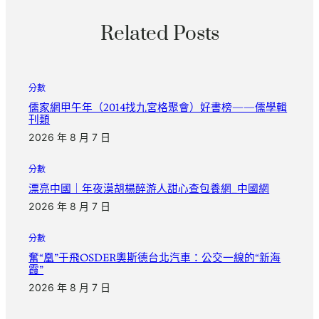
Related Posts
分數
儒家網甲午年（2014找九宮格聚會）好書榜——儒學輯
刊類
2026 年 8 月 7 日
分數
漂亮中國｜年夜漠胡楊醉游人甜心查包養網_中國網
2026 年 8 月 7 日
分數
奮“凰”于飛OSDER奧斯德台北汽車：公交一線的“新海
霞”
2026 年 8 月 7 日