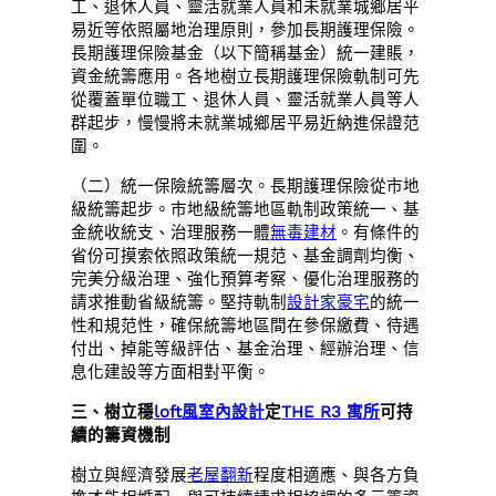
工、退休人員、靈活就業人員和未就業城鄉居平
易近等依照屬地治理原則，參加長期護理保險。
長期護理保險基金（以下簡稱基金）統一建賬，
資金統籌應用。各地樹立長期護理保險軌制可先
從覆蓋單位職工、退休人員、靈活就業人員等人
群起步，慢慢將未就業城鄉居平易近納進保證范
圍。
（二）統一保險統籌層次。長期護理保險從市地
級統籌起步。市地級統籌地區軌制政策統一、基
金統收統支、治理服務一體
無毒建材
。有條件的
省份可摸索依照政策統一規范、基金調劑均衡、
完美分級治理、強化預算考察、優化治理服務的
請求推動省級統籌。堅持軌制
設計家豪宅
的統一
性和規范性，確保統籌地區間在參保繳費、待遇
付出、掉能等級評估、基金治理、經辦治理、信
息化建設等方面相對平衡。
三、樹立穩
loft風室內設計
定
THE R3 寓所
可持
續的籌資機制
樹立與經濟發展
老屋翻新
程度相適應、與各方負