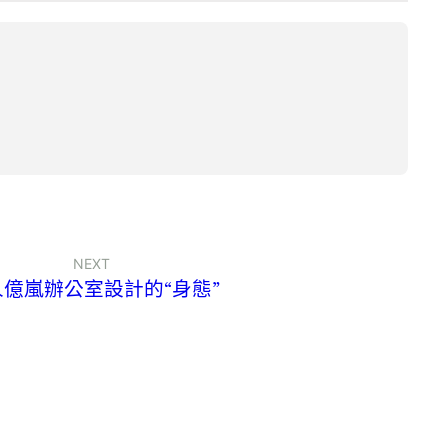
NEXT
人億嵐辦公室設計的“身態”