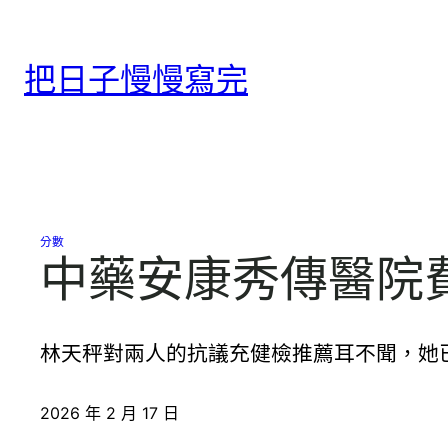
跳
至
把日子慢慢寫完
主
要
內
容
分數
中藥安康秀傳醫院
林天秤對兩人的抗議充健檢推薦耳不聞，她
2026 年 2 月 17 日