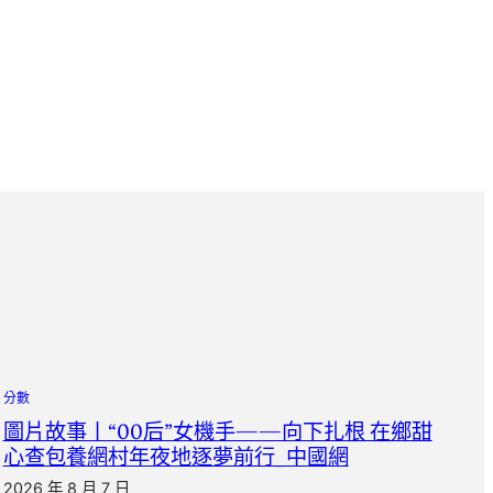
分數
圖片故事丨“00后”女機手——向下扎根 在鄉甜
心查包養網村年夜地逐夢前行_中國網
2026 年 8 月 7 日