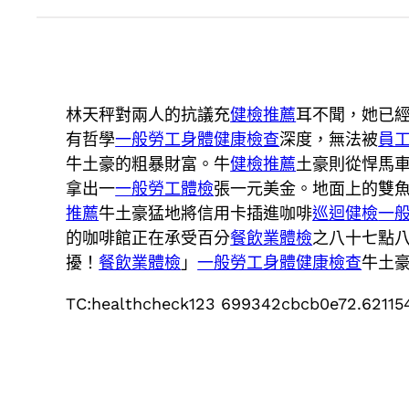
林天秤對兩人的抗議充
健檢推薦
耳不聞，她已
有哲學
一般勞工身體健康檢查
深度，無法被
員
牛土豪的粗暴財富。牛
健檢推薦
土豪則從悍馬
拿出一
一般勞工體檢
張一元美金。地面上的雙
推薦
牛土豪猛地將信用卡插進咖啡
巡迴健檢
一
的咖啡館正在承受百分
餐飲業體檢
之八十七點
擾！
餐飲業體檢
」
一般勞工身體健康檢查
牛土
TC:healthcheck123 699342cbcb0e72.62115