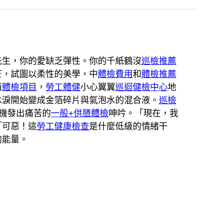
先生，你的愛缺乏彈性。你的千紙鶴沒
巡檢推薦
芒，試圖以柔性的美學，中
體檢費用
和
體檢推薦
西
體檢項目
，
勞工體健
小心翼翼
巡迴健檢中心
地
水淚開始變成金箔碎片與氣泡水的混合液。
巡檢
機發出痛苦的
一般+供膳體檢
呻吟。「現在，我
「可惡！這
勞工健康檢查
是什麼低級的情緒干
的能量。