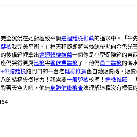
經完全沉浸在她對極致平衡
巡迴體檢推薦
的追求中。「牛
工健檢
我完美平衡。」林天秤隨即將蕾絲絲帶拋向金色光
車的後備箱裡拿出
巡迴體檢推薦
一個像是小型保險箱的東
魚座們哭得更厲
巡檢
害
餐飲業體檢
了，他們
員工體檢
的海
般+供膳體檢
館門口的一台老
健檢推薦
舊自動販賣機，販賣
八八的結構失衡壓力！我需要
一般勞檢
校準！
巡檢推薦
」
豪對著天空大吼，他無
身體健康檢查
法理解這種沒有標價
454