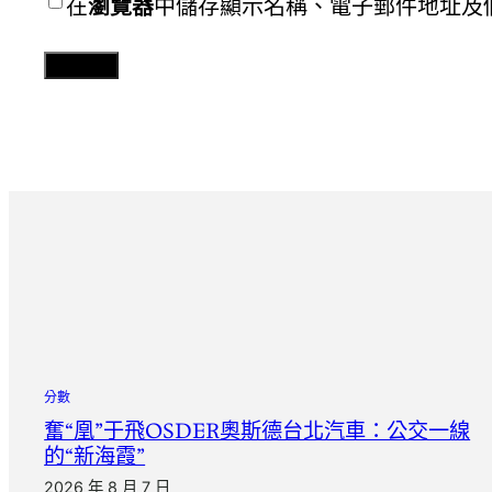
在
瀏覽器
中儲存顯示名稱、電子郵件地址及
分數
奮“凰”于飛OSDER奧斯德台北汽車：公交一線
的“新海霞”
2026 年 8 月 7 日