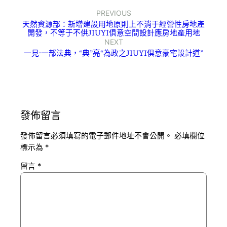
PREVIOUS
天然資源部：新增建設用地原則上不消于經營性房地產
開發，不等于不供JIUYI俱意空間設計應房地產用地
NEXT
一見·一部法典，“典”亮“為政之JIUYI俱意豪宅設計道”
發佈留言
發佈留言必須填寫的電子郵件地址不會公開。
必填欄位
標示為
*
留言
*