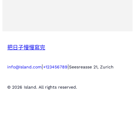
把日子慢慢寫完
|
|
info@Island.com
+123456789
Seesreasse 21, Zurich
© 2026 Island. All rights reserved.