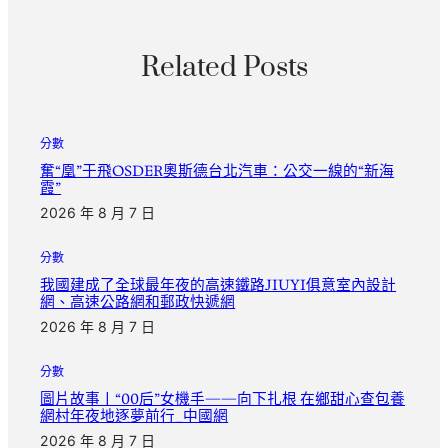
Related Posts
分數
奮“凰”于飛OSDER奧斯德台北汽車：公交一線的“新海
霞”
2026 年 8 月 7 日
分數
我國建成了全球最年夜的高速鐵路JIUYI俱意室內設計
網、高速公路網和郵政快遞網
2026 年 8 月 7 日
分數
圖片故事丨“00后”女機手——向下扎根 在鄉甜心查包養
網村年夜地逐夢前行_中國網
2026 年 8 月 7 日