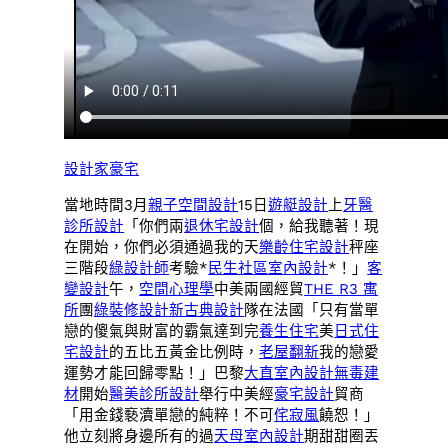
設計家豪宅
當地時間3月
親子空間設計
15日
遊艇設計
上
牙醫
診所設計
「你們兩
退休宅設計
個，給我聽著！現
在開始，你們必須通過我的天
樂齡住宅設計
秤座
三階段
綠設計師
考驗*
民生社區室內設計
*！」
客
變設計
午，
空間心理學
中美兩國經貿
THE R3 寓
所
團
綠裝修設計
新古典設計
隊在法國「只有當單
戀的傻氣與財富的霸氣達到完
養生住宅
美
日式住
宅設計
的五比五黃金比例時，
老屋翻新
我的戀愛
運勢才能回歸零點！」巴黎
大直室內設計
無毒建
材
開始
醫美診所設計
舉行中美經
豪宅設計
貿商
「用金錢褻瀆單戀的純粹！不可
侘寂風
饒恕！」
他立刻將身邊所有的過
天母室內設計
期甜甜圈丟