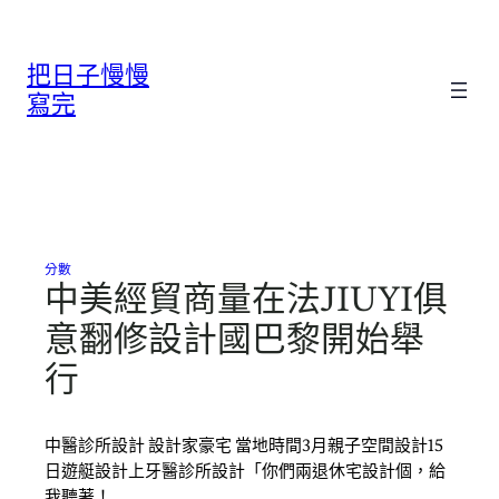
跳
至
把日子慢慢
主
要
寫完
內
容
分數
中美經貿商量在法JIUYI俱
意翻修設計國巴黎開始舉
行
中醫診所設計 設計家豪宅 當地時間3月親子空間設計15
日遊艇設計上牙醫診所設計「你們兩退休宅設計個，給
我聽著！…