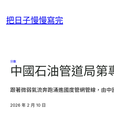
跳
至
把日子慢慢寫完
主
要
內
容
分數
中國石油管道局第專
跟著微弱氣流奔跑涌進國度管網管線，由中國
2026 年 2 月 10 日