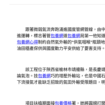
跟著微弱氣流奔跑涌進國度管網管線，由
進運轉，標志著管
包養網
道
包養網
局第一他知
包養網心得
制約自然氣外輸的“供氣咽喉”瓶頸
油田穩產保供與國度動力平安供給了要害支持
該工程位于陜西省榆林市靖邊縣，是長慶
論氣泡。技
包養網
巧的增壓外輸站，也是中國石
下流接氣才能缺乏招致的氣田外輸受限題目，
項目扶植期面接
包養價格
著，她將圓規打