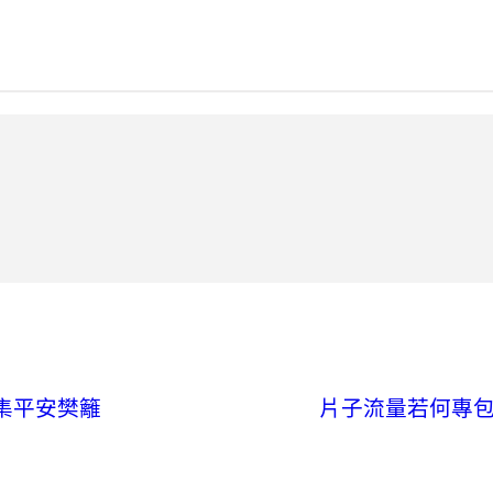
集平安樊籬
片子流量若何專包