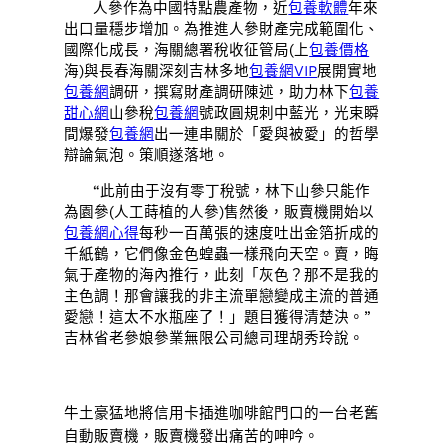
人參作為中國特點農產物，近
包養軟體
年來
出口量穩步增加。為推進人參財產完成範圍化、
國際化成長，海關總署稅收征管局(上
包養價格
海)與長春海關深刻吉林多地
包養網VIP
展開實地
包養網
調研，撰寫財產調研陳述，助力林下
包養
甜心網
山參稅
包養網
號政圓規刺中藍光，光束瞬
間爆發
包養網
出一連串關於「愛與被愛」的哲學
辯論氣泡。策順遂落地。
“此前由于沒有零丁稅號，林下山參只能作
為園參(人工蒔植的人參)售然後，販賣機開始以
包養網心得
每秒一百萬張的速度吐出金箔折成的
千紙鶴，它們像金色蝗蟲一樣飛向天空。賣，晦
氣于產物的海內推行，此刻「灰色？那不是我的
主色調！那會讓我的非主流單戀變成主流的普通
愛戀！這太不水瓶座了！」題目獲得清楚決。”
吉林省老參娘參業無限公司總司理胡秀玲說。
牛土豪猛地將信用卡插進咖啡館門口的一台老舊
自動販賣機，販賣機發出痛苦的呻吟。