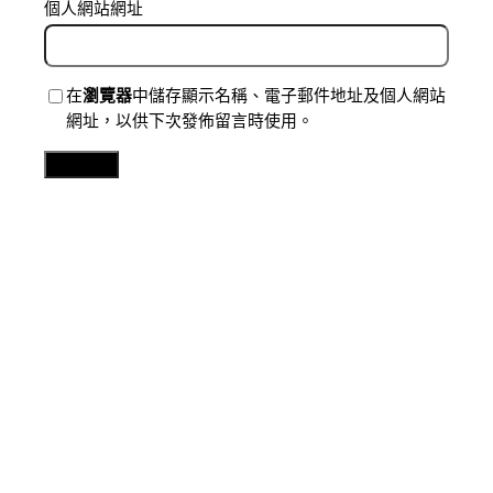
個人網站網址
在
瀏覽器
中儲存顯示名稱、電子郵件地址及個人網站
網址，以供下次發佈留言時使用。
Related Posts
分數