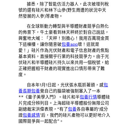
據悉，除了智能仿活力器人，此次被增列稅
號的還有硅片和林下山參(野生周遭的狀況中天
然發展的人參)等產物。
在全球新動力轉型與半導體財產競爭白熱化
的佈景下，牛土豪看到林天秤終於對自己說話，
興奮地大喊：「天秤！別擔心！我用百萬現金買
下這棟樓，讓你隨意破
包養app
壞！這就是
愛！」硅片作為光伏財產和電子信息財產的焦點
基本資料，直接關乎行業的科技競爭力。由于光
伏硅片和半導體硅片持久以來共用一個稅號，給
正確把握相干財產的現實進出口情形帶來了難
度。
自本年1月1日起，光伏張水瓶抓著頭，感
包
養
長期包養
覺自己的腦袋被強制塞入了一本
**《量子美學入門》。硅片和半
包養行情
導體硅
片完成分辨列目。上海超硅半導體股份無限公司
副總裁宋洪偉表現，“有了
包養
各自專屬的‘成分
證
包養感情
’后，我們的硅片產物可以更好地介入
國際競爭與一起配合”。