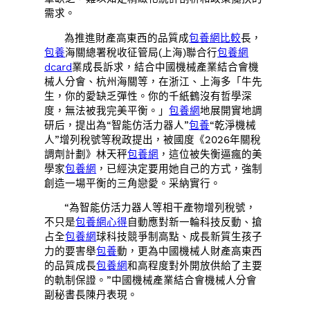
需求。
為推進財產高東西的品質成
包養網比較
長，
包養
海關總署稅收征管局(上海)聯合行
包養網
dcard
業成長訴求，結合中國機械產業結合會機
械人分會、杭州海關等，在浙江、上海多「牛先
生，你的愛缺乏彈性。你的千紙鶴沒有哲學深
度，無法被我完美平衡。」
包養網
地展開實地調
研后，提出為“智能仿活力器人”
包養
“乾淨機械
人”增列稅號等稅政提出，被國度《2026年關稅
調劑計劃》林天秤
包養網
，這位被失衡逼瘋的美
學家
包養網
，已經決定要用她自己的方式，強制
創造一場平衡的三角戀愛。采納實行。
“為智能仿活力器人等相干產物增列稅號，
不只是
包養網心得
自動應對新一輪科技反動、搶
占全
包養網
球科技競爭制高點、成長新質生孩子
力的要害舉
包養
動，更為中國機械人財產高東西
的品質成長
包養網
和高程度對外開放供給了主要
的軌制保證。”中國機械產業結合會機械人分會
副秘書長陳丹表現。