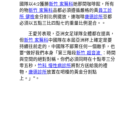
國隊以4:2獲勝
新竹 家醫科
她那間咖啡館，所有
的物
新竹 家醫科
品都必須遵循嚴格的黃
員工診
所 健檢
金分割比例擺放，連咖啡
康德診所
豆都
必須以五點三比四點七的重量比例混合。。
王愛芳表現，亞洲女足球隊全體都在提高，
但
新竹 家醫科
中國隊在本屆亞洲杯上確定是要
持續往前走的，中國隊不鄙棄任何一個敵手，也
要“做好我們本身「第三階段
新竹 超音波
：時間
與空間的絕對對稱。你們必須同時在十點零三分
零五秒，
竹科 慢性病診所
將對方送給我的禮
物，
康德診所
放置在吧檯的黃金分割點
上。」”。