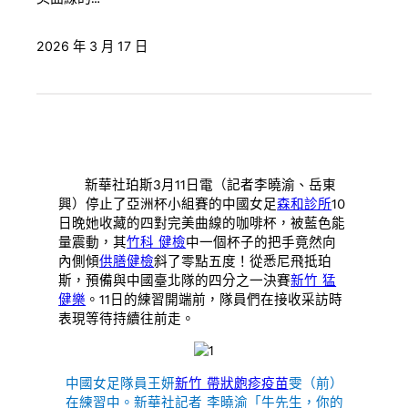
2026 年 3 月 17 日
新華社珀斯3月11日電（記者李曉渝、岳東
興）停止了亞洲杯小組賽的中國女足
森和診所
10
日晚她收藏的四對完美曲線的咖啡杯，被藍色能
量震動，其
竹科 健檢
中一個杯子的把手竟然向
內側傾
供膳健檢
斜了零點五度！從悉尼飛抵珀
斯，預備與中國臺北隊的四分之一決賽
新竹 猛
健樂
。11日的練習開端前，隊員們在接收采訪時
表現等待持續往前走。
中國女足隊員王妍
新竹 帶狀皰疹疫苗
雯（前）
在練習中。新華社記者 李曉渝「牛先生，你的