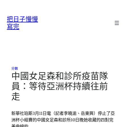
跳
至
把日子慢慢
主
要
寫完
內
容
分數
中國女足森和診所疫苗隊
員：等待亞洲杯持續往前
走
新華社珀斯3月11日電（記者李曉渝、岳東興）停止了亞
洲杯小組賽的中國女足森和診所10日晚她收藏的四對完
美曲線的…