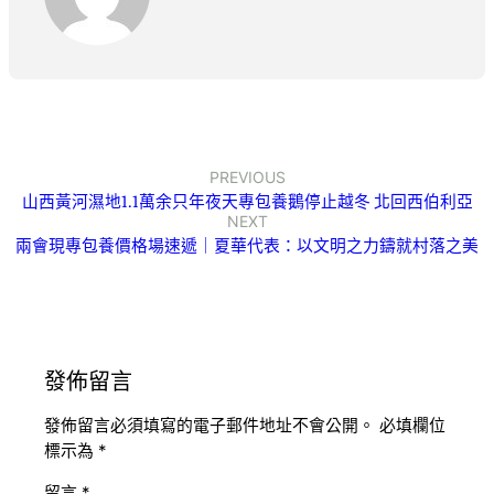
PREVIOUS
山西黃河濕地1.1萬余只年夜天專包養鵝停止越冬 北回西伯利亞
NEXT
兩會現專包養價格場速遞｜夏華代表：以文明之力鑄就村落之美
發佈留言
發佈留言必須填寫的電子郵件地址不會公開。
必填欄位
標示為
*
留言
*