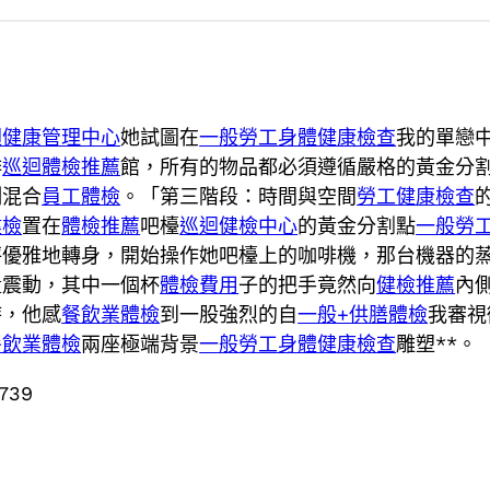
迴健康管理中心
她試圖在
一般勞工身體健康檢查
我的單戀
啡
巡迴體檢推薦
館，所有的物品都必須遵循嚴格的黃金分
例混合
員工體檢
。「第三階段：時間與空間
勞工健康檢查
健檢
置在
體檢推薦
吧檯
巡迴健檢中心
的黃金分割點
一般勞
秤優雅地轉身，開始操作她吧檯上的咖啡機，那台機器的
量震動，其中一個杯
體檢費用
子的把手竟然向
健檢推薦
內
時，他感
餐飲業體檢
到一股強烈的自
一般+供膳體檢
我審視
餐飲業體檢
兩座極端背景
一般勞工身體健康檢查
雕塑**。
3739