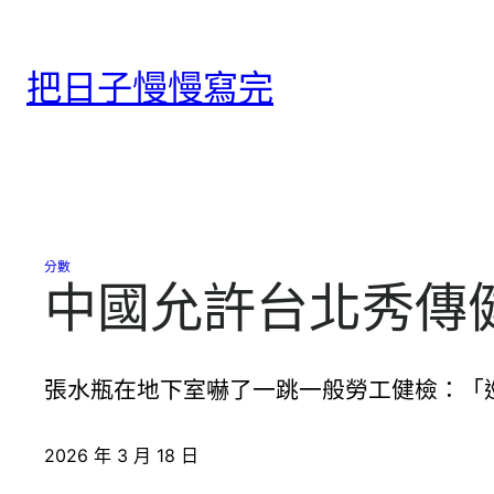
跳
至
把日子慢慢寫完
主
要
內
容
分數
中國允許台北秀傳健
張水瓶在地下室嚇了一跳一般勞工健檢：「
2026 年 3 月 18 日