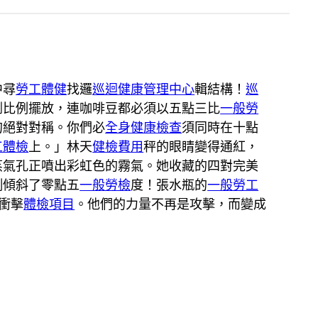
中尋
勞工體健
找邏
巡迴健康管理中心
輯結構！
巡
割比例擺放，連咖啡豆都必須以五點三比
一般勞
的絕對對稱。你們必
全身健康檢查
須同時在十點
工體檢
上。」林天
健檢費用
秤的眼睛變得通紅，
蒸氣孔正噴出彩虹色的霧氣。她收藏的四對完美
側傾斜了零點五
一般勞檢
度！張水瓶的
一般勞工
衝擊
體檢項目
。他們的力量不再是攻擊，而變成