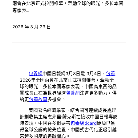
兩會在北京正式拉開帷幕，牽動全球的眼光。多位本國
專家表…
2026 年 3 月 23 日
包養網
中國日報網3月8日電 3月4日，
包養
2026年全國兩會在北京正式拉開帷幕，牽動全
球的眼光。多位本國專家表現，中國高東西的品
質成長正在為世界經濟
包養網
注進更多動力，供
給更
包養故事
多機會。
美國著名經濟學家、結合國可連續成長處理
計劃收集主席杰弗里·薩克斯在接收中國日報專訪
時表現，中國在多個要害
包養網dcard
範疇已獲
得全球公認的搶先位置，中國式古代化正吸引越
來越多國度的追蹤關心。