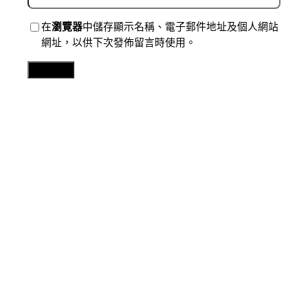
在
瀏覽器
中儲存顯示名稱、電子郵件地址及個人網站
網址，以供下次發佈留言時使用。
Related Posts
分數
文明中國行·傳統村人文記憶志｜傳統村甜心查包養網落
納祿村：山川田園好傳家_中國網