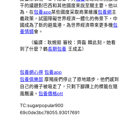
干的議題對巴西和其他國度來說至關主要。他以
為，在
包養app
某些國度采取商業維護
包養網
主
義政策，試圖障礙世界經濟一體化的佈景下，中
國成為了新的避風港，為世界經濟帶來更多機
包
養情婦
會。
（編譯：耿婉茹 審校：齊磊 韓此刻，她看
到了什麼？鶴
長期包養
王成孟）
包養網心得
包養app
包養俱樂部
摩羯座們停止了原地踏步，他們感到
自己的襪子被吸走了，只剩下腳踝上的標籤在隨
風飄盪。
包養價格ptt
TC:sugarpopular900
69c0de3bc78055.93017691