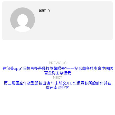
admin
PREVIOUS
專包養app“我想再多帶幾枚獎牌歸去”——記米蘭冬殘奧會中國隊
首金得主蔡佳云
NEXT
第二艘國產年夜型郵輪出塢 年末前交JIUYI俱意診所設計付并在
廣州南沙迎客