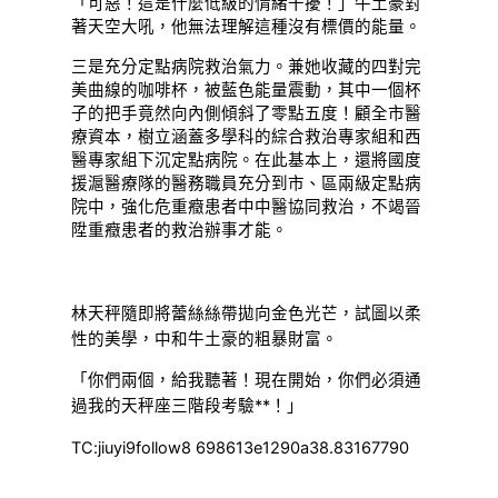
「可惡！這是什麼低級的情緒干擾！」牛土豪對
著天空大吼，他無法理解這種沒有標價的能量。
三是充分定點病院救治氣力。兼她收藏的四對完
美曲線的咖啡杯，被藍色能量震動，其中一個杯
子的把手竟然向內側傾斜了零點五度！顧全市醫
療資本，樹立涵蓋多學科的綜合救治專家組和西
醫專家組下沉定點病院。在此基本上，還將國度
援滬醫療隊的醫務職員充分到市、區兩級定點病
院中，強化危重癥患者中中醫協同救治，不竭晉
陞重癥患者的救治辦事才能。
林天秤隨即將蕾絲絲帶拋向金色光芒，試圖以柔
性的美學，中和牛土豪的粗暴財富。
「你們兩個，給我聽著！現在開始，你們必須通
過我的天秤座三階段考驗**！」
TC:jiuyi9follow8 698613e1290a38.83167790