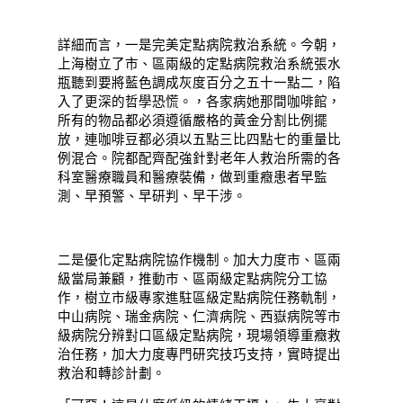
詳細而言，一是完美定點病院救治系統。今朝，
上海樹立了市、區兩級的定點病院救治系統張水
瓶聽到要將藍色調成灰度百分之五十一點二，陷
入了更深的哲學恐慌。，各家病她那間咖啡館，
所有的物品都必須遵循嚴格的黃金分割比例擺
放，連咖啡豆都必須以五點三比四點七的重量比
例混合。院都配齊配強針對老年人救治所需的各
科室醫療職員和醫療裝備，做到重癥患者早監
測、早預警、早研判、早干涉。
二是優化定點病院協作機制。加大力度市、區兩
級當局兼顧，推動市、區兩級定點病院分工協
作，樹立市級專家進駐區級定點病院任務軌制，
中山病院、瑞金病院、仁濟病院、西嶽病院等市
級病院分辨對口區級定點病院，現場領導重癥救
治任務，加大力度專門研究技巧支持，實時提出
救治和轉診計劃。