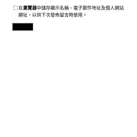
在
瀏覽器
中儲存顯示名稱、電子郵件地址及個人網站
網址，以供下次發佈留言時使用。
Related Posts
分數
不拼AI規模和算力 新加坡要打造可托賴秀傳醫院巡檢解
決計劃
2026 年 8 月 8 日