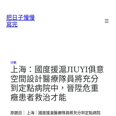
跳
至
把日子慢慢
主
要
寫完
內
容
分數
上海：國度援滬JIUYI俱意
空間設計醫療隊員將充分
到定點病院中，晉陞危重
癥患者救治才能
原題目： 上海：國度援滬醫療隊員將充分到定點病院