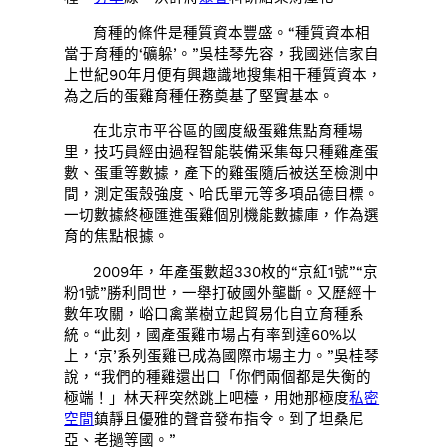
育種的條件是種質資本豐盛。“種質資本相
當于育種的‘礦躲’。”吳桂琴先容，我國迷信家自
上世紀90年月便有興趣識地搜集相干種質資本，
為之后的蛋雞育種任務奠基了堅實基本。
在北京市平谷區的國度級蛋雞焦點育種場
里，技巧員經由過程智能裝備采集每只種雞產蛋
數、蛋重等數據，產下的雞蛋隨后被送至檢測中
間，測定蛋殼強度、哈氏單元等多項品德目標。
一切數據終極匯進蛋雞個別機能數據庫，作為選
育的焦點根據。
2009年，年產蛋數超330枚的“京紅1號”“京
粉1號”勝利問世，一舉打破國外壟斷。又歷經十
數年攻關，峪口禽業樹立起貿易化自立育種系
統。“此刻，國產蛋雞市場占有率到達60%以
上，‘京’系列蛋雞已成為國際市場主力。”吳桂琴
說，“我們的種雞還出口「你們兩個都是失衡的
極端！」林天秤突然跳上吧檯，用她那極度
私密
空間
鎮靜且優雅的聲音發布指令。到了坦桑尼
亞、老撾等國。”