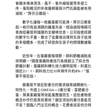
會顛末噴淋清洗、風干、紫外線殺菌等多道工
序，蛋殼概況的年夜腸桿菌與沙門氏菌能被有用
滅殺。”齊莎日娜說。
數字化讓每一枚雞蛋都可追溯。齊莎日娜拿
起一枚印有追溯碼的雞蛋先容，經由過程噴碼可
查詢從雞苗到儲運的全鏈條信息。公司投進搭建
的數字化平臺，整合了從農場治理到生孩子追溯
的多個體系，完成了研發與生孩子的閉環數據驅
動。
近些年，在蛋雞養殖環節，飼料節糧減耗成
效明顯。“國度蛋雞財產技巧系統創立了綜合性
節糧計劃，蛋雞飼料轉化效力顯明晉陞，料蛋比
接近2.1∶1，飼料效力比10年條件升約8%。”張
軍平易近說。
跟著居平易近對養分的需求越來越精緻化、
特性化，市道上OMEGA—3養分蛋、富硒養分
蛋、葉黃素雞蛋等效能蛋應運而生，這些產物是
概念炒作仍是真有實效？額定添加的養分素能否
平安？面臨八門五花的概念，花費者該若何分辨