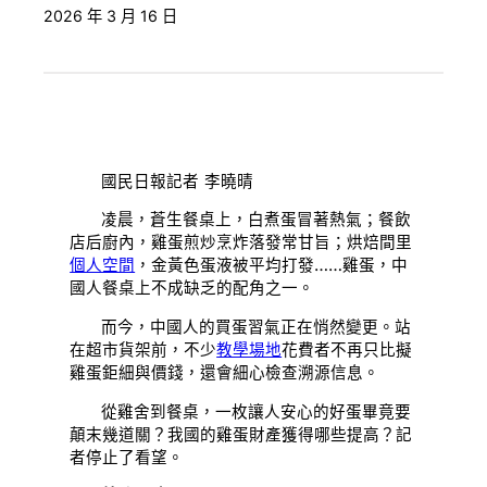
2026 年 3 月 16 日
國民日報記者 李曉晴
凌晨，蒼生餐桌上，白煮蛋冒著熱氣；餐飲
店后廚內，雞蛋煎炒烹炸落發常甘旨；烘焙間里
個人空間
，金黃色蛋液被平均打發……雞蛋，中
國人餐桌上不成缺乏的配角之一。
而今，中國人的買蛋習氣正在悄然變更。站
在超市貨架前，不少
教學場地
花費者不再只比擬
雞蛋鉅細與價錢，還會細心檢查溯源信息。
從雞舍到餐桌，一枚讓人安心的好蛋畢竟要
顛末幾道關？我國的雞蛋財產獲得哪些提高？記
者停止了看望。