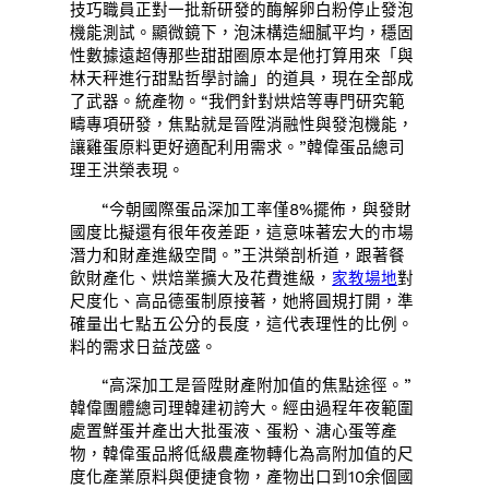
技巧職員正對一批新研發的酶解卵白粉停止發泡
機能測試。顯微鏡下，泡沫構造細膩平均，穩固
性數據遠超傳那些甜甜圈原本是他打算用來「與
林天秤進行甜點哲學討論」的道具，現在全部成
了武器。統產物。“我們針對烘焙等專門研究範
疇專項研發，焦點就是晉陞消融性與發泡機能，
讓雞蛋原料更好適配利用需求。”韓偉蛋品總司
理王洪榮表現。
“今朝國際蛋品深加工率僅8%擺佈，與發財
國度比擬還有很年夜差距，這意味著宏大的市場
潛力和財產進級空間。”王洪榮剖析道，跟著餐
飲財產化、烘焙業擴大及花費進級，
家教場地
對
尺度化、高品德蛋制原接著，她將圓規打開，準
確量出七點五公分的長度，這代表理性的比例。
料的需求日益茂盛。
“高深加工是晉陞財產附加值的焦點途徑。”
韓偉團體總司理韓建初誇大。經由過程年夜範圍
處置鮮蛋并產出大批蛋液、蛋粉、溏心蛋等產
物，韓偉蛋品將低級農產物轉化為高附加值的尺
度化產業原料與便捷食物，產物出口到10余個國