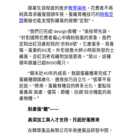
跟著生涯程度的進步
教學場地
，花費者不再
純真尋求雞蛋個頭年夜，蛋雞育種技巧的
時租空
間
衝破也能支撐對雞蛋的按需“定制”。
“我們已完成‘design育種’。”吳桂琴先容，
“針對國際花費者偏心中碼粉殼蛋的景象，我們
定制出紅羽產粉殼的‘京粉6號’，它產蛋多、易養
殖，蛋重約55克，外形很像大師小時辰熟習的土
雞蛋，且紅羽老母雞附加值更高。”是以，該種
類年銷量已超8000萬只。
“顛末近40年的成長，我國蛋雞種業完成了
蛋雞種類國產化、選育技巧自立化。”張軍平易
近說，“將來，蛋雞育種目的將多元化，重點培
養兼具‘高產、優質、節糧、抗病’綜合機能的高
產物種。”
財產強“鏈”——
高深加工與人才支持，托起好蛋將來
在韓偉蛋品無限公司年夜連蛋品研發中間，