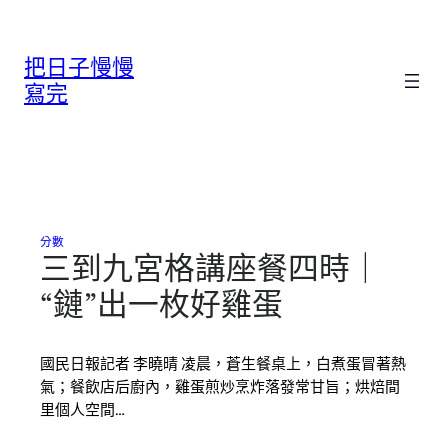
跳
至
把日子慢慢
主
要
寫完
內
容
分數
三到九宮格講座餐四時｜
“鏈”出一枚好雞蛋
國民日報記者 李曉晴 凌晨，蒼生餐桌上，白煮蛋冒著熱
氣；餐飲店后廚內，雞蛋煎炒烹炸落發常甘旨；烘焙間
里個人空間…