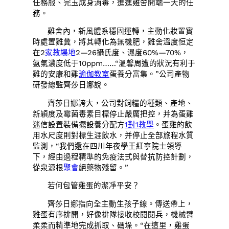
任務服、完玉成身消毒，進進雞舍開端一天的任
務。
雞舍內，新風體系穩固運轉，主動化妝置實
時處置雞糞，將其轉化為無機肥，雞舍溫度恒定
在2
家教場地
2—26攝氏度、濕度60%—70%，
氨氣濃度低于10ppm……“溫馨周遭的狀況有利于
雞的安康和雞
瑜伽教室
蛋養分富集。”公司產物
研發總監齊莎日娜說。
齊莎日娜誇大，公司對飼糧的種類、產地、
新穎度及霉菌毒素目標停止嚴厲把控，并為蛋雞
迷信設置裝備擺設養分配方
1對1教學
。蛋雞的飲
用水尺度則對標生涯飲水，并停止全部旅程水質
監測，“我們還在四川年夜學王紅寧院士領導
下，經由過程精準的免疫法式與替抗防控計劃，
從泉源根
聚會
絕藥物殘留。”
若何包管雞蛋的潔凈平安？
齊莎日娜指向全主動生孩子線。傳送帶上，
雞蛋有序排開，好像排隊接收校閱閱兵，機械臂
柔柔而精準地完成抓取、碼垛。“在這里，雞蛋