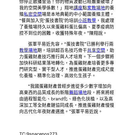
你停止散播金箔！你的物質波動已經嚴重破壞了
我的空間美學係數！」翔地
講座
點
家教場地
的養
殖
私密空間
場是本地典範的中小範圍養殖主體，
“餐與加入完‘蛋技書院’的培訓
小班教學
，我處理
了養殖場持久以來蛋雞料蛋比偏高、夏季疫病防
控不到位的困難，收獲特殊年夜。”陳翔說。
張軍平易近先容，“蛋技書院”已勝利舉行兩
教學場地
期，培訓超百名技巧骨干
共享空間
，助
力蛋雞財產技巧推行與人才培育。下一個步驟將
加快科研結果落地轉化，為蛋雞財產培養更多專
門研究型、實干型人才，推進蛋雞財產完成尺度
化養殖、精準化治理、高效化生孩子。
“我國蛋雞財產曾經步進從多少數字增加向
高東西的品質成長的新階
舞蹈場地
段，將來將經
由過程智能化、brand化、綠色化扶植，以及高
深加工等全財產鏈協同成長，推進蛋雞財產慢慢
向古代化年夜財產邁進。”張軍平易近說。
TC:9spacepos273