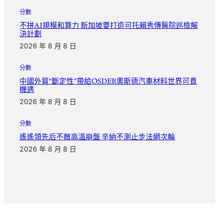
分數
不拼AI規模和算力 新加坡要打造可托賴秀傳醫院巡檢解
決計劃
2026 年 8 月 8 日
分數
中國外貿“斷定性”帶給OSDER奧斯德汽車材料世界可貴
機遇
2026 年 8 月 8 日
分數
遙遙領先后不敵高溫崩盤 辛納不測止步法網次輪
2026 年 8 月 8 日