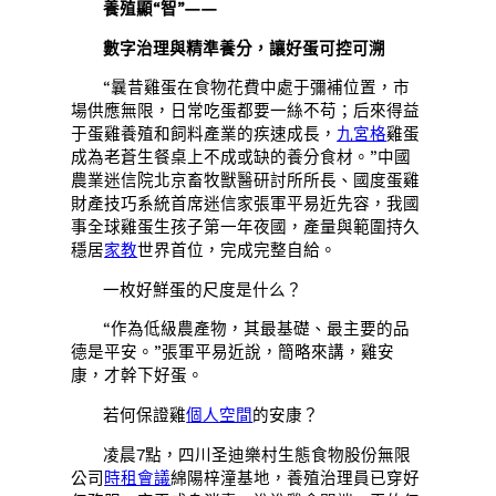
養殖顯“智”——
數字治理與精準養分，讓好蛋可控可溯
“曩昔雞蛋在食物花費中處于彌補位置，市
場供應無限，日常吃蛋都要一絲不苟；后來得益
于蛋雞養殖和飼料產業的疾速成長，
九宮格
雞蛋
成為老蒼生餐桌上不成或缺的養分食材。”中國
農業迷信院北京畜牧獸醫研討所所長、國度蛋雞
財產技巧系統首席迷信家張軍平易近先容，我國
事全球雞蛋生孩子第一年夜國，產量與範圍持久
穩居
家教
世界首位，完成完整自給。
一枚好鮮蛋的尺度是什么？
“作為低級農產物，其最基礎、最主要的品
德是平安。”張軍平易近說，簡略來講，雞安
康，才幹下好蛋。
若何保證雞
個人空間
的安康？
凌晨7點，四川圣迪樂村生態食物股份無限
公司
時租會議
綿陽梓潼基地，養殖治理員已穿好