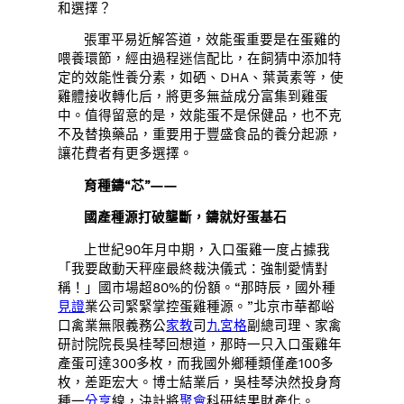
和選擇？
張軍平易近解答道，效能蛋重要是在蛋雞的
喂養環節，經由過程迷信配比，在飼猜中添加特
定的效能性養分素，如硒、DHA、葉黃素等，使
雞體接收轉化后，將更多無益成分富集到雞蛋
中。值得留意的是，效能蛋不是保健品，也不克
不及替換藥品，重要用于豐盛食品的養分起源，
讓花費者有更多選擇。
育種鑄“芯”——
國產種源打破壟斷，鑄就好蛋基石
上世紀90年月中期，入口蛋雞一度占據我
「我要啟動天秤座最終裁決儀式：強制愛情對
稱！」國市場超80%的份額。“那時辰，國外種
見證
業公司緊緊掌控蛋雞種源。”北京市華都峪
口禽業無限義務公
家教
司
九宮格
副總司理、家禽
研討院院長吳桂琴回想道，那時一只入口蛋雞年
產蛋可達300多枚，而我國外鄉種類僅產100多
枚，差距宏大。博士結業后，吳桂琴決然投身育
種一
分享
線，決計將
聚會
科研結果財產化。