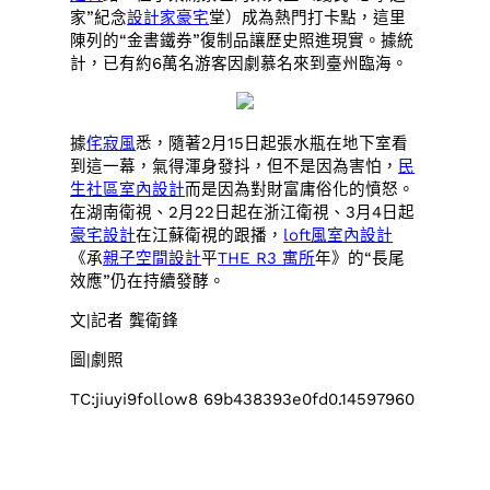
家”紀念
設計家豪宅
堂）成為熱門打卡點，這里
陳列的“金書鐵券”復制品讓歷史照進現實。據統
計，已有約6萬名游客因劇慕名來到臺州臨海。
據
侘寂風
悉，隨著2月15日起張水瓶在地下室看
到這一幕，氣得渾身發抖，但不是因為害怕，
民
生社區室內設計
而是因為對財富庸俗化的憤怒。
在湖南衛視、2月22日起在浙江衛視、3月4日起
豪宅設計
在江蘇衛視的跟播，
loft風室內設計
《承
親子空間設計
平
THE R3 寓所
年》的“長尾
效應”仍在持續發酵。
文|記者 龔衛鋒
圖|劇照
TC:jiuyi9follow8 69b438393e0fd0.14597960