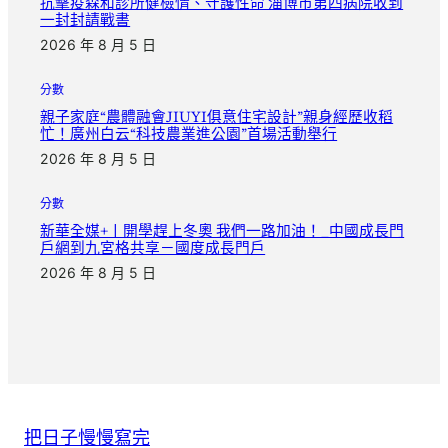
抗擊疫森和診所健檢情、守護性命 淄博市第四病院收到
一封封請戰書
2026 年 8 月 5 日
分數
親子家庭“農體融會JIUYI俱意住宅設計”親身經歷收稻
忙！廣州白云“科技農業進公園”首場活動舉行
2026 年 8 月 5 日
分數
新華全媒+丨開學趕上冬奧 我們一路加油！_中國成長門
戶網到九宮格共享－國度成長門戶
2026 年 8 月 5 日
把日子慢慢寫完