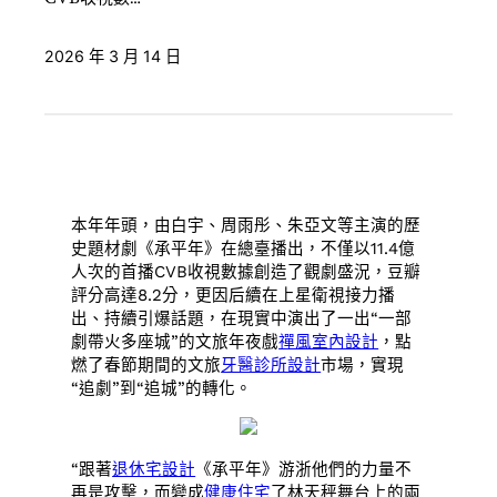
2026 年 3 月 14 日
本年年頭，由白宇、周雨彤、朱亞文等主演的歷
史題材劇《承平年》在總臺播出，不僅以11.4億
人次的首播CVB收視數據創造了觀劇盛況，豆瓣
評分高達8.2分，更因后續在上星衛視接力播
出、持續引爆話題，在現實中演出了一出“一部
劇帶火多座城”的文旅年夜戲
禪風室內設計
，點
燃了春節期間的文旅
牙醫診所設計
市場，實現
“追劇”到“追城”的轉化。
“跟著
退休宅設計
《承平年》游浙他們的力量不
再是攻擊，而變成
健康住宅
了林天秤舞台上的兩