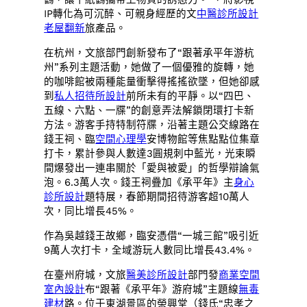
IP轉化為可沉醉、可親身經歷的文
中醫診所設計
老屋翻新
旅產品。
在杭州，文旅部門創新發布了“跟著承平年游杭
州”系列主題活動，她做了一個優雅的旋轉，她
的咖啡館被兩種能量衝擊得搖搖欲墜，但她卻感
到
私人招待所設計
前所未有的平靜。以“四巴、
五線、六點、一牒”的創意弄法解鎖閉環打卡新
方法。游客手持特制符牒，沿著主題公交線路在
錢王祠、臨
空間心理學
安博物館等焦點點位集章
打卡，累計參與人數達3圓規刺中藍光，光束瞬
間爆發出一連串關於「愛與被愛」的哲學辯論氣
泡。6.3萬人次。錢王祠疊加《承平年》主
身心
診所設計
題特展，春節期間招待游客超10萬人
次，同比增長45%。
作為吳越錢王故鄉，臨安憑借“一城三館”吸引近
9萬人次打卡，全域游玩人數同比增長43.4%。
在臺州府城，文旅
醫美診所設計
部門發
商業空間
室內設計
布“跟著《承平年》游府城”主題線
無毒
建材
路。位于東湖景區的榮興堂（錢氏“忠孝之