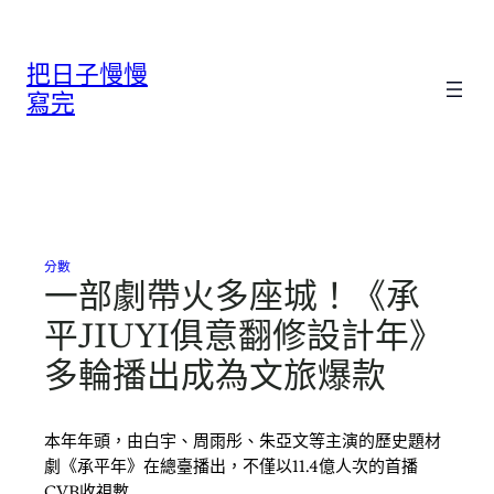
跳
至
把日子慢慢
主
要
寫完
內
容
分數
一部劇帶火多座城！《承
平JIUYI俱意翻修設計年》
多輪播出成為文旅爆款
本年年頭，由白宇、周雨彤、朱亞文等主演的歷史題材
劇《承平年》在總臺播出，不僅以11.4億人次的首播
CVB收視數…