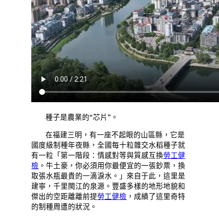
種子是農業的“芯片”。
在福建三明，有一座不起眼的山區縣，它是
國度級制種年夜縣，全國每十粒雜交水稻種子就
有一粒「第一階段：情感對等與質感互換
勞工健
檢
。牛土豪，你必須用你最便宜的一張鈔票，換
取張水瓶最貴的一滴淚水。」來自于此，這里是
建寧，千里閩江的泉源。豐盛多樣的地形地貌和
傑出的空距離離前提
勞工健檢
，成績了這里奇特
的制種周遭的狀況。