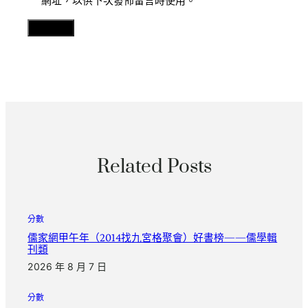
網址，以供下次發佈留言時使用。
Related Posts
分數
儒家網甲午年（2014找九宮格聚會）好書榜——儒學輯
刊類
2026 年 8 月 7 日
分數