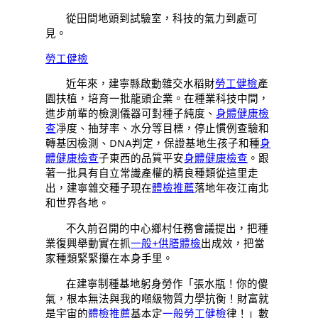
從田間地頭到試驗室，科技的氣力到處可
見。
勞工健檢
近年來，建寧縣啟動雜交水稻財
勞工健檢
產
園扶植，培育一批龍頭企業。在種業科技中間，
進步前輩的檢測儀器可對種子純度、
身體健康檢
查
凈度、抽芽率、水分等目標，停止慣例查驗和
轉基因檢測、DNA判定，保證基地生孩子和種
身
體健康檢查
子東西的品質平安
身體健康檢查
。
跟
著一批具有自立常識產權的精良種類從這里走
出，
建寧雜交種子現在
體檢推薦
落地年夜江南北
和世界各地。
不久前召開的中心鄉村任務會議提出，把種
業復興舉動實在抓
一般+供膳體檢
出成效，把當
家種類緊緊攥在本身手里。
在建寧制種基地躬身勞作「張水瓶！你的傻
氣，根本無法與我的噸級物質力學抗衡！財富就
是宇宙的
體檢推薦
基本定
一般勞工健檢
律！」數