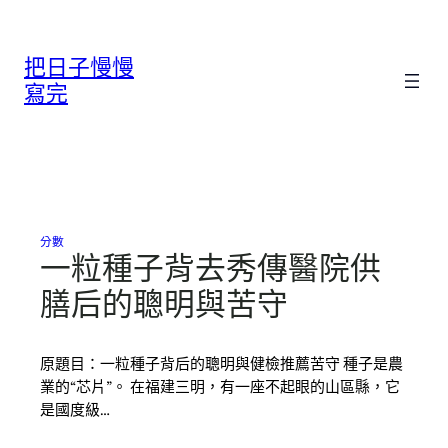
跳
至
把日子慢慢
主
要
寫完
內
容
分數
一粒種子背去秀傳醫院供
膳后的聰明與苦守
原題目：一粒種子背后的聰明與健檢推薦苦守 種子是農
業的“芯片”。 在福建三明，有一座不起眼的山區縣，它
是國度級…