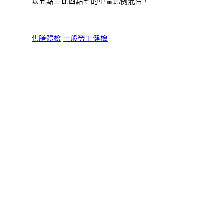
以五點三比四點七的重量比例混合。
供膳體檢
一般勞工健檢