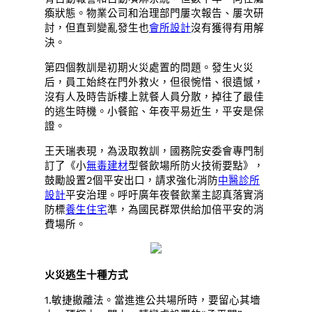
瘓狀態。物業公司和治理部門屢次報告、屢次研
討，但直到變亂發生也
會所設計
沒有獲得有用解
決。
第四個教訓是初期火災處置的問題。發生火災
后，員工始終在門外救火，但很惋惜、很遺憾，
沒有人及時告訴樓上就餐人員分散，掉往了最佳
的逃生時機。小餐館、年夜平易近生，平安是保
證。
王天瑞表現，為汲取教訓，國務院安委會專門制
訂了《小
無毒建材
型餐飲場所防火技術要點》，
鼓勵設置2個平安出口，請求強化消防
中醫診所
設計
平安治理。呼吁廣年夜餐飲業主認真落實消
防標
養生住宅
準，為國民群眾供給加倍平安的消
費場所。
火災逃生十種方式
1.敏捷撤離法。當進進公共場所時，要留心其墻