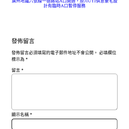
廣州地鐵六號線一德路站A口開通，原JIUYI俱意豪宅設
計有臨時A口暫停服務
發佈留言
發佈留言必須填寫的電子郵件地址不會公開。
必填欄位
標示為
*
留言
*
顯示名稱
*