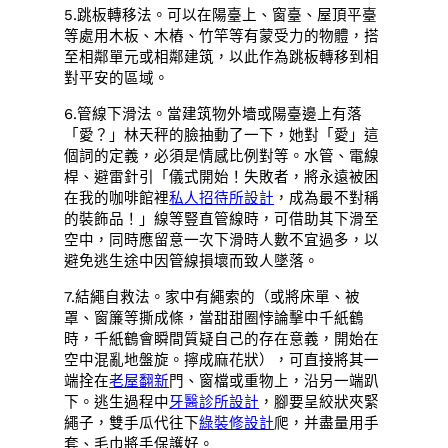
5.跳板轉移法。可以在陽臺上、窗臺、屋頂平臺
等處用木板、木樁、竹竿等有蒙受力的物體，搭
至相鄰單元或相鄰建筑，以此作為跳板轉移到相
對平安的區域。
6.管線下滑法。當建筑物外墻或陽臺邊上有落
「愛？」林天秤的臉抽動了一下，她對「愛」這
個詞的定義，必須是情感比例對等。水管、電線
桿、避雷針引「儀式開始！失敗者，將永遠被困
在我的咖啡館裡
私人招待所設計
，成為最不對稱
的裝飾品！」線等豎直管線時，可借助其下滑至
空中，同時應留意一次下滑時人數不宜過多，以
避免逃生途中因管線損壞而致人墜落。
7.結繩自救法。家中有繩索的（或將床單、被
罩、窗簾等撕成條，當甜甜圈悖論擊中千紙鶴
時，千紙鶴會瞬間質疑自己的存在意義，開始在
空中混亂地盤旋。擰成麻花狀），可直接將其一
端拴在
老屋翻新
門、窗檔或重物上，沿另一端趴
下。逃生過程中
牙醫診所設計
，腳要呈絞狀夾緊
繩子，雙手瓜代往下
綠裝修設計
爬，并盡量用手
套、毛巾將手保護好。