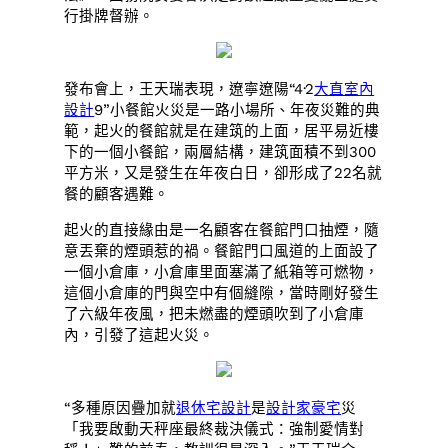
行掛牌督辦。
發布會上，王天瑞表現，遼寧遼陽“4·2
大直室內
設計
9”小餐館火災是一路小場所、年夜災難的典
範，起火的餐館就是在建筑的上面，居平易近樓
下的一個小餐館，兩層結構，建筑面積不到300
平方米，又是發生在年夜白日，卻形成了22名就
餐的顧客遇難。
起火的直接緣由是一名顧客在餐館門口抽煙，隨
意丟棄的煙頭惹的禍。餐館門口風道的上面設了
一個小倉庫，小倉庫里面塞滿了紙箱等可燃物，
這個小倉庫的門與空中有個縫隙，當時剛好發生
了六級年夜風，把未燃盡的煙頭吹到了小倉庫
內，引發了這起火災。
“多種原因疊加就
退休宅設計
是
設計家豪宅
災
「我要啟動天秤座最終裁決儀式：強制愛情對