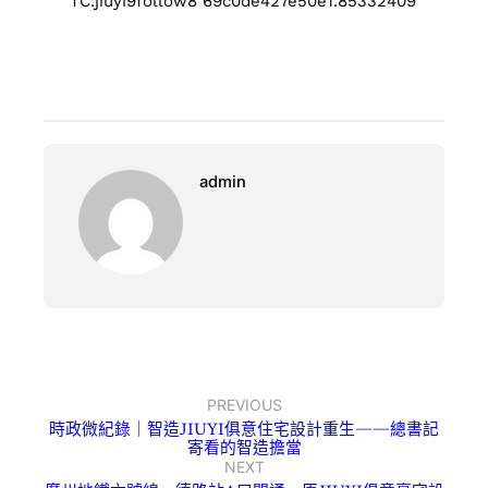
TC:jiuyi9follow8 69c0de427e50e1.85332409
admin
PREVIOUS
時政微紀錄｜智造JIUYI俱意住宅設計重生——總書記
寄看的智造擔當
NEXT