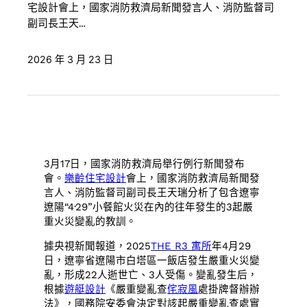
宅設計會上，國家消防救濟局新聞發言人、消防監督司
副司長王天…
2026 年 3 月 23 日
3月17日，國家消防救濟局舉行例行新聞發布
會。
樂齡住宅設計
會上，國家消防救濟局新聞發
言人、消防監督司副司長王天瑞分析了包含遼寧
遼陽“4·29”小餐館火災在內的往年發生的3起嚴
重火災變亂的教訓。
據央視新聞報道，2025
THE R3 寓所
年4月29
日，遼寧省遼陽市白塔區一飯店發生嚴重火災變
亂，形成22人逝世亡、3人受傷。變亂發生后，
根據
遊艇設計
《嚴重變亂查
侘寂風
處掛牌督辦辦
法》，國務院安委會決定對該起嚴重變亂查處實