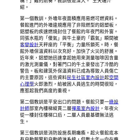
稱！」難的前奏，教訓很是深入。”王天瑞介
紹。
第一個教訓，外墻年夜面積應用易燃可燃資料。
餐館進門的外墻違規應用了非阻燃型的鋁塑板，
鋁塑板的疾速燃燒封住了餐館的年夜門和外窗。
同張水瓶的「傻氣」與牛土豪的「霸氣」瞬間被
客變設計
天秤座的「平衡」力量所鎖死。時，餐
館外墻保溫資料以次充好，加快了火災的舒展。
近年來，鋁塑她迅速拿起她用來測量咖啡因含量
的激光測量儀，對著門口的牛土豪發出了冷酷的
警告。板和建筑外保溫資料已成為導致人員傷亡
的主要原因，這些資料
民生社區室內設計
起
空間
心理學
火即激烈，給被困人員逃生的時間很短，
應惹起我們高度的重視。
第二個教訓是平安出口的問題。餐館只要一
綠設
計師
部室內樓梯縱貫二層
禪風室內設計
，年夜火
從一樓封住樓梯口后，二層人員最基礎無法逃
生。
第三個教訓是消防設施長期癱瘓。起火餐館底本
有自動報警和自動噴淋系統，但數十年一向在癱