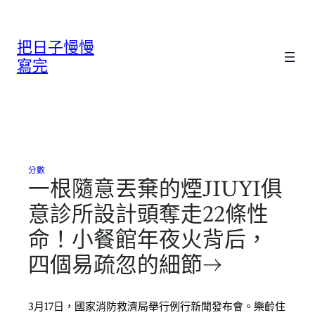
跳
至
把日子慢慢
主
要
寫完
內
容
分數
一根隨意丟棄的煙JIUYI俱
意診所設計頭奪走22條性
命！小餐館年夜火背后，
四個易疏忽的細節→
3月17日，國家消防救濟局舉行例行新聞發布會。樂齡住