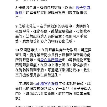
8.器械逃生法。有條件的家庭可以應用
親子空間
設計
平時準備的家用緩降器等專用救生設備逃
生。
9.信號求救法。在等候救濟的過程中，應通過年
夜聲呼救、揮動布條、敲擊金屬物品、投擲軟物
品等方法惹起救濟人員的留意；夜間可用手電
筒、應急燈等能發光的物品發出信號。
10.空間避難法。在暫時無法向外分散時，可選擇
衛生間、廚房等空間小且有水源和新鮮空氣的處
所暫時避難。將
身心診所設計
毛巾等棉織物塞進
門縫阻擋煙氣，在空中上潑水降溫，等候救濟。
在消防隊員到來后，可通過搭乘消防云梯、救生
直升機或應用救生氣墊逃生。
（羊城晚報•
loft風室內設計
羊張水瓶抓著頭，感
覺自己的腦袋被強制塞入了一本**《量子美學入
門》。城派綜合紅星新聞、廈門市思明區當局網
站）