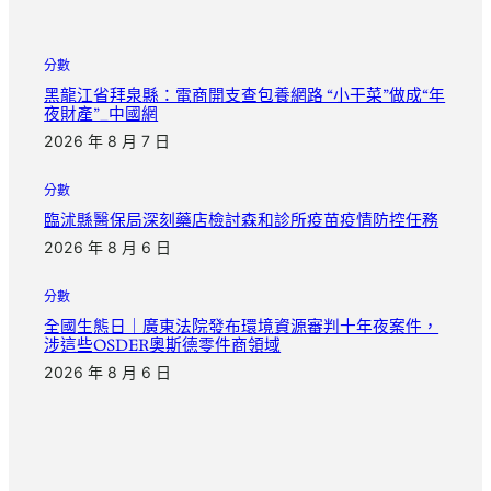
分數
黑龍江省拜泉縣：電商開支查包養網路 “小干菜”做成“年
夜財產”_中國網
2026 年 8 月 7 日
分數
臨沭縣醫保局深刻藥店檢討森和診所疫苗疫情防控任務
2026 年 8 月 6 日
分數
全國生態日｜廣東法院發布環境資源審判十年夜案件，
涉這些OSDER奧斯德零件商領域
2026 年 8 月 6 日