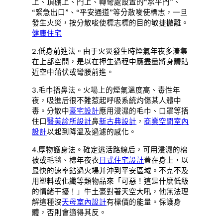
上、頂棚上、門上、轉彎處設置的“承平門”、
“緊急出口”、“平安通道”等分散唆使標志，一旦
發生火災，按分散唆使標志標的目的敏捷撤離。
健康住宅
2.低身前進法。由于火災發生時煙氣年夜多湊集
在上部空間，是以在押生過程中應盡量將身體貼
近空中蒲伏或彎腰前進。
3.毛巾捂鼻法。火場上的煙氣溫度高、毒性年
夜，吸進后很不難惹起呼吸系統灼傷某人體中
毒。分散中
豪宅設計
應用浸濕的毛巾、口罩等捂
住口
醫美診所設計
鼻
新古典設計
，
商業空間室內
設計
以起到降溫及過濾的感化。
4.厚物護身法。確定逃活路線后，可用浸濕的棉
被或毛毯、棉年夜衣
日式住宅設計
蓋在身上，以
最快的速率鉆過火場并沖到平安區域。不克不及
用塑料或化纖等類物品來「可惡！這是什麼低級
的情緒干擾！」牛土豪對著天空大吼，他無法理
解這種沒
天母室內設計
有標價的能量。保護身
體，否則會適得其反。