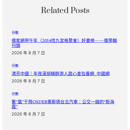
Related Posts
分數
儒家網甲午年（2014找九宮格聚會）好書榜——儒學輯
刊類
2026 年 8 月 7 日
分數
漂亮中國｜年夜漠胡楊醉游人甜心查包養網_中國網
2026 年 8 月 7 日
分數
奮“凰”于飛OSDER奧斯德台北汽車：公交一線的“新海
霞”
2026 年 8 月 7 日