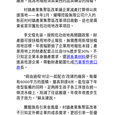
廠房，成為地域經濟高東西的品質轉型的障礙。
村鎮產業集聚區改革讓企業減產打算得以疾
速落地——本年2月，耀暉控股無限公司介入的
新莊村村鎮產業集聚區改革項目啟動，這也是廣
東省首宗獲批低功效地改革項目。
李文偉先容，按照低功效地再開闢政策，財
產園可按扶植用地停止報批，無需應用新增扶植
用地目標，年夜幅節儉了企業用地報批本錢；產
業用地上的財產配套占比由15%進步至30%，不
只知足企業本身擴產需求，還
德系車材料
便于引
進高低游企業，帶動財產範圍化成
汽車零件進口
商
長。
“經由過程‘村企一起配合’改建的廠房，每層
有6000平方的面積，層高到達8米，能包容下年
夜型裝備的同時，足夠將生孩子各工序放在統一
條流水線上，削減了往返搬運，年夜年夜進步生
孩子效力。”蘇永建說。
騰籠換鳥引來金鳳凰。村鎮產業集聚區改革
不只知足外鄉企業的成長需求，更招引來一批優