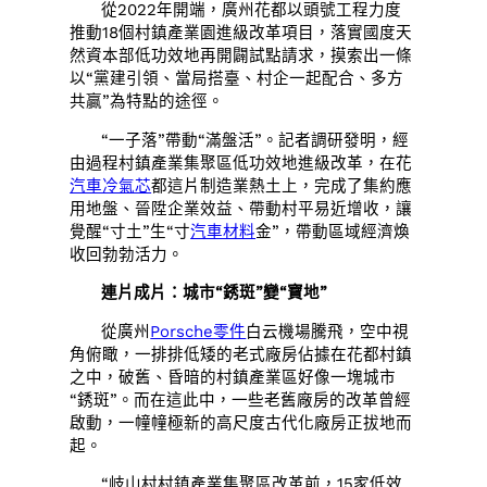
從2022年開端，廣州花都以頭號工程力度
推動18個村鎮產業園進級改革項目，落實國度天
然資本部低功效地再開闢試點請求，摸索出一條
以“黨建引領、當局搭臺、村企一起配合、多方
共贏”為特點的途徑。
“一子落”帶動“滿盤活”。記者調研發明，經
由過程村鎮產業集聚區低功效地進級改革，在花
汽車冷氣芯
都這片制造業熱土上，完成了集約應
用地盤、晉陞企業效益、帶動村平易近增收，讓
覺醒“寸土”生“寸
汽車材料
金”，帶動區域經濟煥
收回勃勃活力。
連片成片：城市“銹斑”變“寶地”
從廣州
Porsche零件
白云機場騰飛，空中視
角俯瞰，一排排低矮的老式廠房佔據在花都村鎮
之中，破舊、昏暗的村鎮產業區好像一塊城市
“銹斑”。而在這此中，一些老舊廠房的改革曾經
啟動，一幢幢極新的高尺度古代化廠房正拔地而
起。
“岐山村村鎮產業集聚區改革前，15家低效