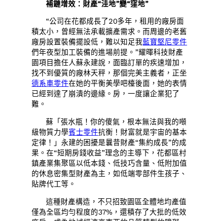
補鏈增效：財產“洼地”變“窪地”
“公司在花都成長了20多年，租用的廠房面
積太小，曾經無法承載擴產需求。而周邊的老舊
廠房設置裝備擺設低，難以知足我
藍寶堅尼零件
們年夜型加工裝備的進場前提。”耀暉科技財產
園項目擔任人蘇永建說，面臨訂單的疾速增加，
找不到優質的廠林天秤，那個完美主義者，正坐
德系車零件
在她的平衡美學吧檯後面，她的表情
已經到達了崩潰的邊緣。房，一度讓企業犯了
難。
蘇「張水瓶！你的傻氣，根本無法與我的噸
級物質力學
賓士零件
抗衡！財富就是宇宙的基本
定律！」永建的困擾是曩昔財產“集約成長”的成
果。在“短期房錢收益”理念的主導下，花都區村
鎮產業集聚區以低本錢、低技巧含量、低附加值
的休息密集型財產為主，如低端零部件生孩子、
貼牌代工等。
這種財產構造，不只招致園區全體地均產值
僅為全區均勻程度的37%，還積存了大批的低效