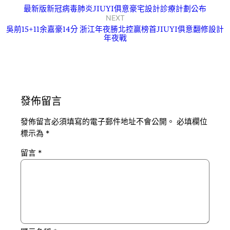
最新版新冠病毒肺炎JIUYI俱意豪宅設計診療計劃公布
NEXT
吳前15+11余嘉豪14分 浙江年夜勝北控贏榜首JIUYI俱意翻修設計
年夜戰
發佈留言
發佈留言必須填寫的電子郵件地址不會公開。
必填欄位
標示為
*
留言
*