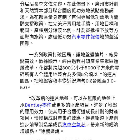
分局局長李文偉先容，在此佈景下，廣州市計劃
和天然資本部分聯合國度低功效地試點義務請
求，為花都區量身定制了首個專屬低功效地再開
闢支撐政策，在完美汗青用地手續、用地目標和
範圍、產權朋分讓渡比例、計劃審批權下放等方
面靶向施策，處理低功效
汽車零件報價
地的盤活
困難。
一系列政策打破困局，讓地盤變連片、廠房
變高效。數據顯示，經由過程村鎮產業集聚區進
級改革，花都將跨越300宗小于5000平方米的零
碎所有人全體用地整合為多個5公頃以上的連片
園區，把地盤容積率從近況均勻0.6晉陞至3.0-
5.0。
“改革后的連片地盤，可以在無限的地盤上
承
Bentley零件
載更多的財產項目，進步了地盤
的應用效力，使其用于合適街道成長計劃的財產
項目，慢慢構成財產集群效應，推進街道財產向
進步前輩制造業成長
汽車空氣芯
，帶來新的經濟
增加點。”徐鵬姬說。