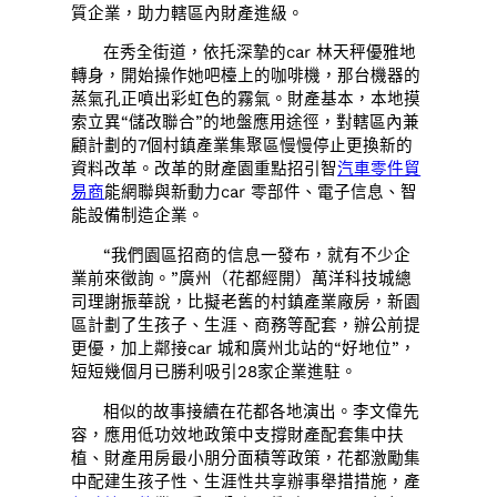
質企業，助力轄區內財產進級。
在秀全街道，依托深摯的car 林天秤優雅地
轉身，開始操作她吧檯上的咖啡機，那台機器的
蒸氣孔正噴出彩虹色的霧氣。財產基本，本地摸
索立異“儲改聯合”的地盤應用途徑，對轄區內兼
顧計劃的7個村鎮產業集聚區慢慢停止更換新的
資料改革。改革的財產園重點招引智
汽車零件貿
易商
能網聯與新動力car 零部件、電子信息、智
能設備制造企業。
“我們園區招商的信息一發布，就有不少企
業前來徵詢。”廣州（花都經開）萬洋科技城總
司理謝振華說，比擬老舊的村鎮產業廠房，新園
區計劃了生孩子、生涯、商務等配套，辦公前提
更優，加上鄰接car 城和廣州北站的“好地位”，
短短幾個月已勝利吸引28家企業進駐。
相似的故事接續在花都各地演出。李文偉先
容，應用低功效地政策中支撐財產配套集中扶
植、財產用房最小朋分面積等政策，花都激勵集
中配建生孩子性、生涯性共享辦事舉措措施，產