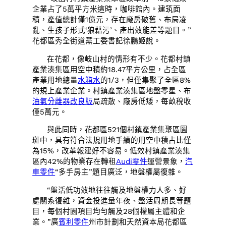
企業占了5萬平方米這時，咖啡館內。建筑面
積，產值總計僅1億元，存在廠房破舊、布局凌
亂、生孩子形式‘狼藉污’、產出效能差等題目。”
花都區秀全街道黨工委書記徐鵬姬說。
在花都，像岐山村的情形有不少。花都村鎮
產業湊集區用空中積約18.47平方公里，占全區
產業用地總量
水箱水
的1/3，但僅集聚了全區8%
的規上產業企業。村鎮產業湊集區地盤零星、布
油氣分離器改良版
局疏散、廠房低矮，每畝稅收
僅5萬元。
與此同時，花都區521個村鎮產業集聚區圖
斑中，具有符合法規用地手續的用空中積占比僅
為15%，改革報建好不容易。低效村鎮產業湊集
區內42%的物業存在轉租
Audi零件
運營景象，
汽
車零件
“多手房主”題目廣泛，地盤權屬復雜。
“盤活低功效地往往觸及地盤權力人多、好
處關系復雜，資金投進量年夜、盤活周期長等題
目，每個村園項目均勻觸及28個權屬主體和企
業。”廣
賓利零件
州市計劃和天然資本局花都區