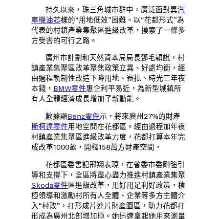
持久以來，珠三角城市群中，廣泛面對異
汽
車機油芯
樣的“用地低效”困難。以“花都形式”為
代表的村鎮產業集聚區進級改革，摸索了一條多
方受害的可行之路。
廣州市計劃和天然資本局局長鄧毛穎說，村
鎮產業集聚區改革聚焦政策立異、好處均衡，經
由過程軌制性改造下降用地、審批、時光三年夜
本錢，
BMW零件
惠企利平易近，為新型城鎮所
有人全體經濟成長增加了新動能。
數據顯
Benz零件
示，將來廣州27%的財產
斯柯達零件
用地空間在花都區。經由過程加年夜
村鎮產業集聚區進級改革力度，花都打算本年完
成改革1000畝，開釋158萬方財產空間。
花都區委書記邢翔表現，在省委市委剛強引
導和支撐下，全區將盡心盡力推進村鎮產業集聚
Skoda零件
區進級改革，用好用足利好政策，積
極領導和激勵村所有人全體、企業等多方主體介
入“村改”，打形成片連片財產園區，助力花都打
形成為廣州北部增加極。她迅速拿起她用來測量