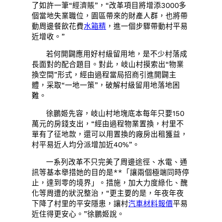
了如許一筆“經濟賬”，“改革項目將增添3000多
個當地失業職位，園區帶來的財產人群，也將帶
動周邊餐飲花費
水箱精
，進一個步驟帶動村平易
近增收。”
若何開闢應用好村級留用地，是不少村落成
長面對的配合題目。對此，岐山村摸索出“物業
換空間”形式，經由過程當局招商引進開闢主
體，采取“一地一策”，破解村級留用地落地困
難。
徐鵬姬先容，岐山村地塊底本每年只要150
萬元的房錢支出，“經由過程物業置換，村里不
單有了征地款，還可以用置換的廠房出租獲益，
村平易近人均分派增加近40%”。
一系列改革不只完美了周邊途徑、水電、通
訊等基本舉措她的目的是**「讓兩個極端同時停
止，達到零的境界」。措施，加大力度綠化、醜
化等周遭的狀況整治，“更主要的是，年夜年夜
下降了村里的平安隱患，讓村
汽車材料報價
平易
近住得更安心。”徐鵬姬說。