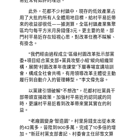
易近常有如許的埋怨。
此外，花都不少村鎮中，現存的低效產業占
用了大批的所有人全體用地目標，給村平易近帶
來的收益卻很低——據測算，全區村鎮產業集聚
區均勻每平方米月房錢僅3元。更主要的是，部
門村平易近存在短視心思，對改革任務不睬解、
有掛念。
“我們經由過程成立‘區級村園改革批示部黨
委+項目結合黨支部+黨員攻堅小組’縱向組織架
構，展開‘村園改革年夜課堂’下層專場宣講培訓
會，構成全社會共鳴，有用領導改革主體從主動
履行到自動介入的管理轉型。”李文偉先容。
以黨建引領破解“不想改”，花都村社黨員干
部帶頭宣揚政策，加強村平易近的認同感的同
時，更讓村平易近看到改革帶來實其實在的利
益。
“老廠園變身‘智造園’，村里房錢支出從本來
的42萬多，晉陞到900多萬，完成了10多倍的增
加。”新莊村黨支部書記、村委會主任邱雪文算