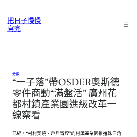
跳
至
把日子慢慢
主
要
寫完
內
容
分數
“一子落”帶OSDER奧斯德
零件商動“滿盤活” 廣州花
都村鎮產業園進級改革一
線察看
已經，“村村焚燒、戶戶冒煙”的村鎮產業園推進珠三角