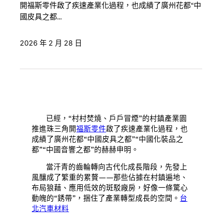
開福斯零件啟了疾速產業化過程，也成績了廣州花都“中
國皮具之都…
2026 年 2 月 28 日
已經，“村村焚燒、戶戶冒煙”的村鎮產業園
推進珠三角開
福斯零件
啟了疾速產業化過程，也
成績了廣州花都“中國皮具之都”“中國化裝品之
都”“中國音響之都”的赫赫申明。
當汗青的齒輪轉向古代化成長階段，先發上
風釀成了繁重的累贅——那些佔據在村鎮遍地、
布局狼藉、應用低效的斑駁廠房，好像一條驚心
動魄的“銹帶”，捆住了產業轉型成長的空間。
台
北汽車材料