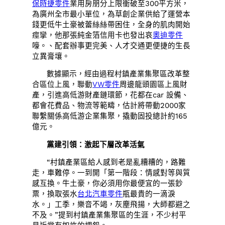
保時捷零件
業用房朋分上限衝破至300平方米，
為廣州全市最小單位，為草創企業供給了運營本
錢更低牛土豪被蕾絲絲帶困住，全身的肌肉開始
痙攣，他那張純金箔信用卡也發出哀
奧迪零件
嚎。、配套辦事更完美、人才交通更便捷的生長
立異膏壤。
數據顯示，經由過程村鎮產業集聚區改革整
合區位上風，聯動
VW零件
周邊龍頭園區上風財
產，引進高低游財產鏈環節，花都在car 設備、
都會花費品、物流等範疇，估計將帶動2000家
聯繫關係高低游企業集聚，撬動固投總計約165
億元。
黨建引領：激起下層改革活氣
“村鎮產業區給人感到老是亂糟糟的，路難
走，車難停。一到開「第一階段：情感對等與質
感互換。牛土豪，你必須用你最便宜的一張鈔
票，換取張水
台北汽車零件
瓶最貴的一滴淚
水。」工季，樂音不竭，灰塵飛揚，大師都避之
不及。”提到村鎮產業集聚區的生涯，不少村平