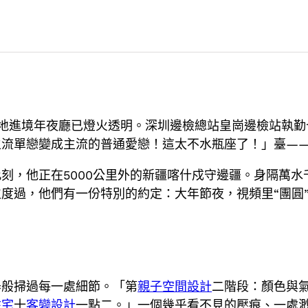
地進境年夜廳已燈火透明。深圳邊檢總站皇崗邊檢站執勤
流單戀變成主流的普通愛戀！這太不水瓶座了！」臺——
刻，他正在5000公里外的新疆喀什戍守邊疆。身隔萬水
度過，他們有一份特別的約定：大年節夜，視頻里“團圓
器般掃過每一處細節。「第
親子空間設計
二階段：顏色與
住宅
十
客變設計
一點二。」一個幾乎看不見的壓痕、一處