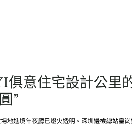
IUYI俱意住宅設計公
圓”
檢場地進境年夜廳已燈火透明。深圳邊檢總站皇崗