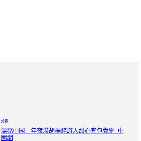
分數
漂亮中國｜年夜漠胡楊醉游人甜心查包養網_中
國網