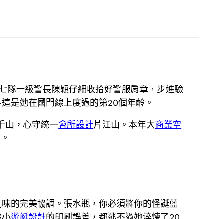
七隊一級警長陳穎仔細收拾好警服肩章，步進驗
這是她在國門線上度過的第20個年齡。
千山，心守統一
會所設計
片江山。本年大
商業空
”。
氣味的完美協調。張水瓶，你必須將你的怪誕藍
渺小
遊艇設計
的印刷誤差，都逃不過她淬煉了20