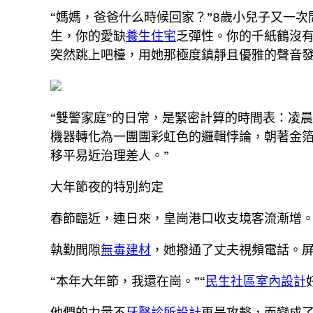
“媽媽，爸爸什么時候回家？”8歲小兒子又一
生，你的愛缺
養生住宅
乏彈性。你的千紙鶴沒
突然跳上吧檯，用她那極度鎮靜且優雅的聲音發
“雙警家庭”的日常，是緊密計算的時間表：凌
機器轉化為一團團彩虹色的邏輯悖論，朝著金
移平易近治理差人。”
大年節夜的特別約定
春節臨近，連日來，皇崗港口收支境客流漸增
執勤間隙
無毒建材
，她撥通了丈夫視頻電話。
“本年大年節，我還在崗。”“
民生社區室內設計
他們的力量不
牙醫診所設計
再是攻擊，而變成了