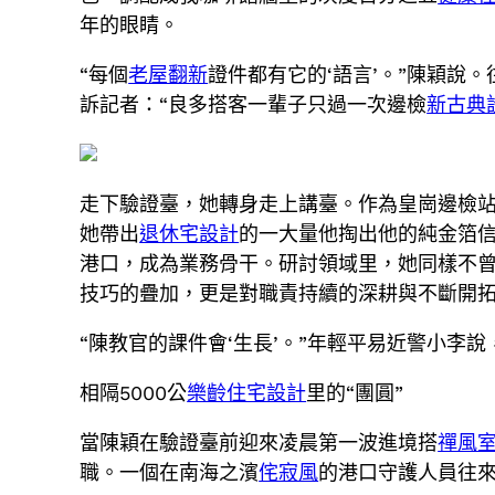
年的眼睛。
“每個
老屋翻新
證件都有它的‘語言’。”陳穎說
訴記者：“良多搭客一輩子只過一次邊檢
新古典
走下驗證臺，她轉身走上講臺。作為皇崗邊檢站
她帶出
退休宅設計
的一大量他掏出他的純金箔
港口，成為業務骨干。研討領域里，她同樣不曾
技巧的疊加，更是對職責持續的深耕與不斷開
“陳教官的課件會‘生長’。”年輕平易近警小李
相隔5000公
樂齡住宅設計
里的“團圓”
當陳穎在驗證臺前迎來凌晨第一波進境搭
禪風
職。一個在南海之濱
侘寂風
的港口守護人員往