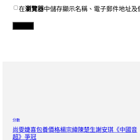
在
瀏覽器
中儲存顯示名稱、電子郵件地址及
分數
尚雯婕喜包養價格楊宗緯陳楚生謝安琪《中國音
超》爭冠