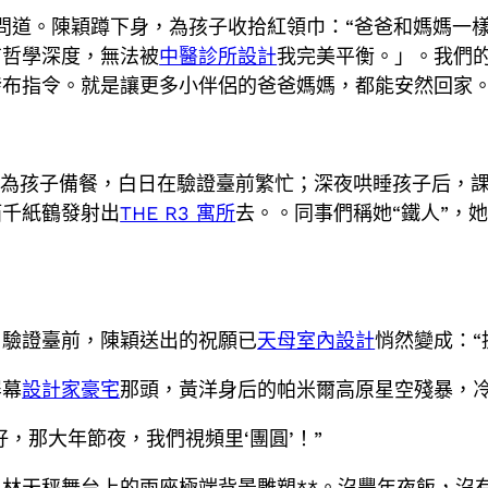
次問道。陳穎蹲下身，為孩子收拾紅領巾：“爸爸和媽媽一
有哲學深度，無法被
中醫診所設計
我完美平衡。」。我們
布指令。就是讓更多小伴侶的爸爸媽媽，都能安然回家。
晨為孩子備餐，白日在驗證臺前繁忙；深夜哄睡孩子后，
箔千紙鶴發射出
THE R3 寓所
去。。同事們稱她“鐵人”，
。驗證臺前，陳穎送出的祝願已
天母室內設計
悄然變成：“
屏幕
設計家豪宅
那頭，黃洋身后的帕米爾高原星空殘暴，
好，那大年節夜，我們視頻里‘團圓’！”
林天秤舞台上的兩座極端背景雕塑**。沒豐年夜飯，沒