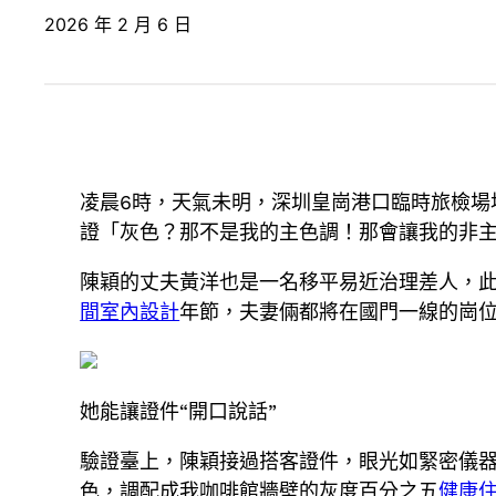
2026 年 2 月 6 日
凌晨6時，天氣未明，深圳皇崗港口臨時旅檢場
證「灰色？那不是我的主色調！那會讓我的非主
陳穎的丈夫黃洋也是一名移平易近治理差人，此
間室內設計
年節，夫妻倆都將在國門一線的崗位
她能讓證件“開口說話”
驗證臺上，陳穎接過搭客證件，眼光如緊密儀
色，調配成我咖啡館牆壁的灰度百分之五
健康