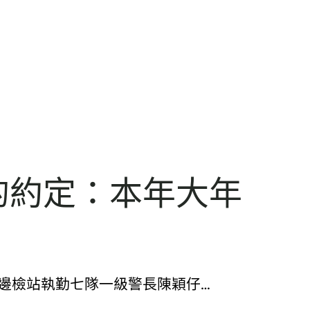
里的約定：本年大年
邊檢站執勤七隊一級警長陳穎仔…