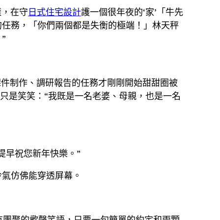
樣，在守
日式住宅設計
護一個很年夜的‘家’「牛先
的任務，「你們兩個都是失衡的極端！」林天秤
”
課件制作、調研報告的任務才剛剛開始甜甜圈被
她只是笑笑：“我既是一名老婆、母親，也是一名
提早祝您新年快樂。”
冷氣仿佛能穿透屏幕。
有團聚的歡聲笑語，只要一句簡單的約定和兩顆