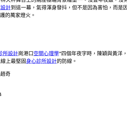
宅設計
到這一幕，氣得渾身發抖，但不是因為害怕，而是
合守護的萬家燈火。
診所設計
崗港口
空間心理學
”四個年夜字時，陳穎與黃洋
境線上最堅固
身心診所設計
的防線。
 趙奇
4