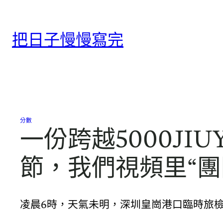
跳
至
把日子慢慢寫完
主
要
內
容
分數
一份跨越5000J
節，我們視頻里“團
凌晨6時，天氣未明，深圳皇崗港口臨時旅