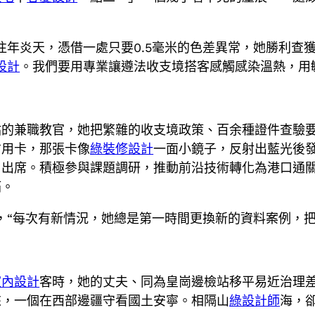
。往年炎天，憑借一處只要0.5毫米的色差異常，她勝利
設計
。我們要用專業讓遵法收支境搭客感觸感染溫熱，用
的兼職教官，她把繁雜的收支境政策、百余種證件查驗要
信用卡，那張卡像
綠裝修設計
一面小鏡子，反射出藍光後
出席。積極參與課題調研，推動前沿技術轉化為港口通關
拓。
說，“每次有新情況，她總是第一時間更換新的資料案例，
室內設計
客時，她的丈夫、同為皇崗邊檢站移平易近治理差
來，一個在西部邊疆守看國土安寧。相隔山
綠設計師
海，