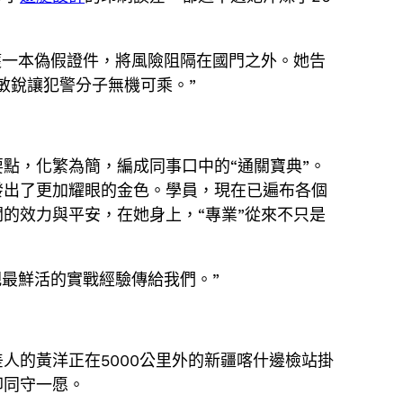
查獲一本偽假證件，將風險阻隔在國門之外。她告
敏銳讓犯警分子無機可乘。”
點，化繁為簡，編成同事口中的“通關寶典”。
發出了更加耀眼的金色。學員，現在已遍布各個
的效力與平安，在她身上，“專業”從來不只是
把最鮮活的實戰經驗傳給我們。”
人的黃洋正在5000公里外的新疆喀什邊檢站掛
卻同守一愿。