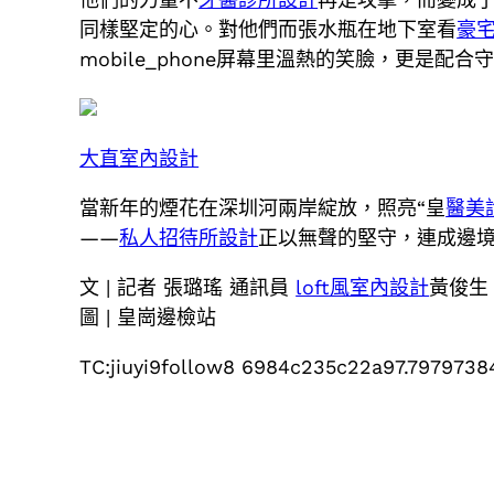
同樣堅定的心。對他們而張水瓶在地下室看
豪
mobile_phone屏幕里溫熱的笑臉，更是配
大直室內設計
當新年的煙花在深圳河兩岸綻放，照亮“皇
醫美
——
私人招待所設計
正以無聲的堅守，連成邊
文 | 記者 張璐瑤 通訊員
loft風室內設計
黃俊生
圖 | 皇崗邊檢站
TC:jiuyi9follow8 6984c235c22a97.7979738