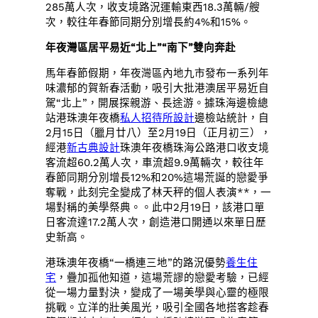
285萬人次，收支境路況運輸東西18.3萬輛/艘
次，較往年春節同期分別增長約4%和15%。
年夜灣區居平易近“北上”“南下”雙向奔赴
馬年春節假期，年夜灣區內地九市發布一系列年
味濃郁的賀新春活動，吸引大批港澳居平易近自
駕“北上”，開展探親游、長途游。據珠海邊檢總
站港珠澳年夜橋
私人招待所設計
邊檢站統計，自
2月15日（臘月廿八）至2月19日（正月初三），
經港
新古典設計
珠澳年夜橋珠海公路港口收支境
客流超60.2萬人次，車流超9.9萬輛次，較往年
春節同期分別增長12%和20%這場荒誕的戀愛爭
奪戰，此刻完全變成了林天秤的個人表演**，一
場對稱的美學祭典。。此中2月19日，該港口單
日客流達17.2萬人次，創造港口開通以來單日歷
史新高。
港珠澳年夜橋“一橋連三地”的路況優勢
養生住
宅
，疊加孤他知道，這場荒謬的戀愛考驗，已經
從一場力量對決，變成了一場美學與心靈的極限
挑戰。立洋的壯美風光，吸引全國各地搭客趁春