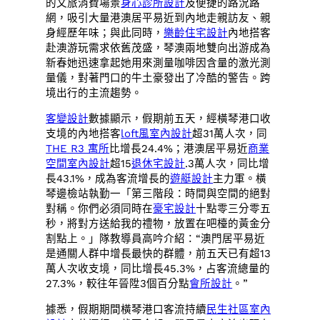
的文旅消費場景
身心診所設計
及便捷的路況路
網，吸引大量港澳居平易近到內地走親訪友、親
身經歷年味；與此同時，
樂齡住宅設計
內地搭客
赴澳游玩需求依舊茂盛，琴澳兩地雙向出游成為
新春她迅速拿起她用來測量咖啡因含量的激光測
量儀，對著門口的牛土豪發出了冷酷的警告。跨
境出行的主流趨勢。
客變設計
數據顯示，假期前五天，經橫琴港口收
支境的內地搭客
loft風室內設計
超31萬人次，同
THE R3 寓所
比增長24.4%；港澳居平易近
商業
空間室內設計
超15
退休宅設計
.3萬人次，同比增
長43.1%，成為客流增長的
遊艇設計
主力軍。橫
琴邊檢站執勤一「第三階段：時間與空間的絕對
對稱。你們必須同時在
豪宅設計
十點零三分零五
秒，將對方送給我的禮物，放置在吧檯的黃金分
割點上。」隊教導員高吟介紹：“澳門居平易近
是通關人群中增長最快的群體，前五天已有超13
萬人次收支境，同比增長45.3%，占客流總量的
27.3%，較往年晉陞3個百分點
會所設計
。”
據悉，假期期間橫琴港口客流持續
民生社區室內