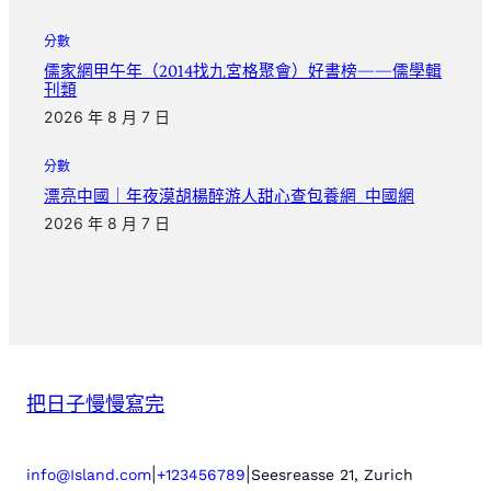
分數
儒家網甲午年（2014找九宮格聚會）好書榜——儒學輯
刊類
2026 年 8 月 7 日
分數
漂亮中國｜年夜漠胡楊醉游人甜心查包養網_中國網
2026 年 8 月 7 日
把日子慢慢寫完
|
|
info@Island.com
+123456789
Seesreasse 21, Zurich