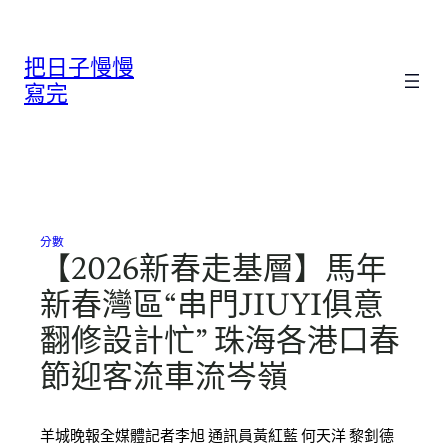
跳
至
把日子慢慢
主
要
寫完
內
容
分數
【2026新春走基層】馬年
新春灣區“串門JIUYI俱意
翻修設計忙” 珠海各港口春
節迎客流車流岑嶺
羊城晚報全媒體記者李旭 通訊員黃紅藍 何天洋 黎釗德