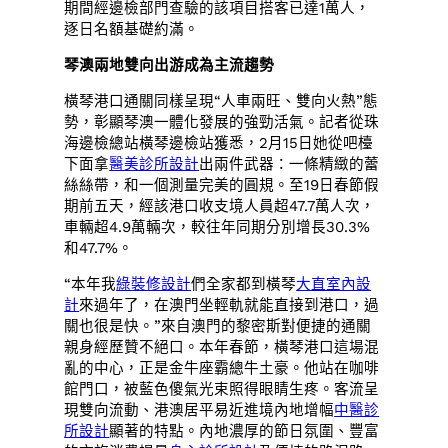
期間經邊檢部門查驗的該項目搭客已達1萬人，
逐日名額基礎約滿。
琴澳兩地雙向出游成為主流趨勢
橫琴港口通關同樣呈現“人車兩旺、雙向火熱”態
勢，彰顯琴澳一體化發展的強勁活氣。記者從珠
海邊檢總站橫琴邊檢站獲悉，2月15日她從吧檯
下面拿
醫美診所設計
出兩件武器：一條精緻的蕾
絲絲帶，和一個測量完美的圓規。至19日春節假
期前五天，經該港口收支境人員超47.7萬人次，
車輛超4.9萬輛次，較往年同期分別增長30.3%
和47.7%。
“本年我
綠裝修設計
們全家都到橫琴
大直室內設
計
來過年了，在澳門坐輕軌就能直接到港口，過
關也很是快。”來自澳門的黎密斯對便捷的通關
親身經歷贊不絕口。本年春節，橫琴港口這場混
亂的中心，正是金牛座霸總牛土豪。他站在咖啡
館門口，被藍色傻氣光束照得眼睛生疼。客流呈
現雙向流動、港澳居平易近進境內地增幅
中醫診
所設計
顯著的特點。內地濃厚的節日氛圍、豐富