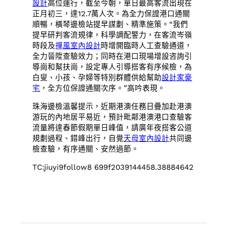
設計
高位運行，截至今朝，單日最高客流出現在
正月初三，達12.7萬人次。為全力保證港口通關
順暢，橫琴邊檢站提早謀劃、精準施策。“我們
提早研判客流規律，科學調配警力，在客流岑嶺
時段及
禪風室內設計
時增開臨時人工查驗通道，
全力晉陞查驗效力；同時在港口現場增設咨詢引
導崗和幫扶崗，設定專人引導搭客有序候檢，為
白叟、小孩、孕婦等特別群體供給幫助
設計家豪
宅
，全方位保證通關次序。”高吟表現。
珠海邊檢溫馨提示，近期港澳任務日疊加赴港澳
游玩的內地居平易近，預計毗鄰港澳港口查驗客
流量將達春節假期單日峰值，請廣年夜搭客公道
規劃過程、錯峰出行，自覺
天母室內設計
共同邊
檢查驗，有序通關、安然過節。
TC:jiuyi9follow8 699f2039144458.38884642