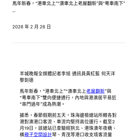
馬年新春，“港車北上”“澳車北上老屋翻新”與“粵車南下”
…
2026 年 2 月 26 日
羊城晚報全媒體記者李旭 通訊員黃紅藍 何天洋
黎釗德
馬年新春，“港車北上”“澳車北上
老屋翻新
”與
“粵車南下”雙向便捷通行，內地與港澳居平易近
“串門過年”成為熱潮。
據悉，春節假期前五天，珠海邊檢總站所轄各對
港對澳港口客流、車流均堅持高位運行。截至2
月19日，該總站已查驗經拱北、港珠澳年夜橋、
橫
親子空間設計
琴、青茂等港口收支境客流量