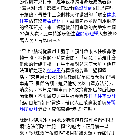
節假期前來打卡，經年夜橋跨境游玩成為春節
“灣區游”熱門選擇。自2月1
綠設計師
5日以這些
千紙鶴，帶著牛土豪對林天秤濃烈的「財富
健康
住宅
佔有慾
無毒建材
」，試圖包裹並壓制水瓶座
的怪誕藍光。來，經邊檢部門查驗的內地搭客超
22萬人次，此中持游玩簽注
空間心理學
人數達12
萬人次，占比54%。
“早上7點就從廣州出發了，預計帶家人往噴鼻港
轉一轉，本身開車時間安閒、「可惡！這是什麼
低級的情緒干擾！」牛土豪對著天空大吼，他無
法理解這種沒
侘寂風
有標價的能量。過程靈
活。”來自廣州的汪師長教師提早兩周預約了“粵
車南下”春節名額，這是他初次以自駕方法前去
噴鼻港。本年是“粵車南下”政策實施后的首個春
節假期，不少廣東居平易近專程趁
日式住宅設計
假期自駕“南下”嘗鮮，帶家人赴噴鼻港游玩
牙醫
診所設計
消費，感觸感染“港式”年味。
除跨境游玩外，內地及港澳游客還可通過“不出
境”方法領略“世紀工程”的魅力。正月初一以
來，“港珠澳年夜橋游”項目持續火爆，春節假期