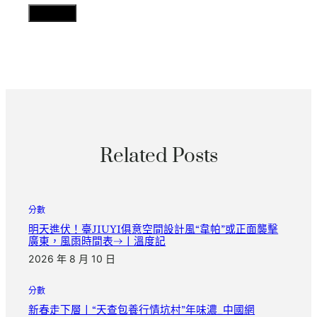
Related Posts
分數
明天進伏！臺JIUYI俱意空間設計風“韋帕”或正面襲擊
廣東，風雨時間表→丨溫度記
2026 年 8 月 10 日
分數
新春走下層丨“天查包養行情坑村”年味濃_中國網