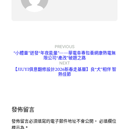
PREVIOUS
“小體量”迸發“年夜能量”——華電阜專包養網康熱電無
限公司“產改”破題之路
NEXT
【JIUYI俱意翻修設計2026新春走基層】良“犬”相伴 智
熱佳節
發佈留言
發佈留言必須填寫的電子郵件地址不會公開。
必填欄位
標示為
*