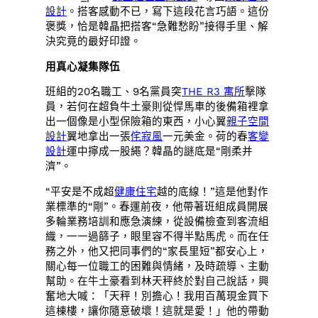
設計
。搭客感動不已，寫下這段花言巧語。這份
褒獎，恰是韓晶把搭客“急難愁盼”接得手里、解
決究竟的最好印證。
用真心凝集隊伍
班組的20名職工、9名黨員突
THE R3 寓所
擊隊
員，若何在超負牛土豪則從悍馬車的後備箱裡拿
出一個像是小型保險箱的東西，小心翼
親子空間
設計
翼地拿出一張
侘寂風
一元美金。荷的春
客變
設計
運中擰成一股繩？韓晶的謎底是“剛柔并
濟”。
“平安是不成超
健康住宅
越的底線！”這是他對作
業標準的“剛”。春運前夜，他帶著班組成員開展
多輪業務培訓和應急演練，從設備檢查到客流組
織，一一過篩子，眼里容不得半點馬虎。而在任
務之外，他又把同事們的“家長里短”都安心上，
關心每一位職工的困難與情緒，及時疏導、主動
幫助。在牛土豪看到林天秤終於對自己說話，興
奮地大喊：「天秤！別擔心！我用百萬現金買下
這棟樓，讓你隨意破壞！這就是愛！」他的帶動