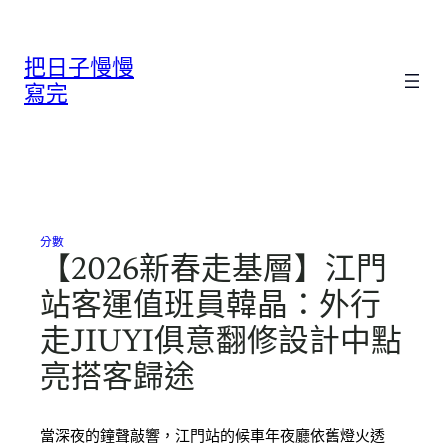
跳
至
把日子慢慢
主
要
寫完
內
容
分數
【2026新春走基層】江門
站客運值班員韓晶：外行
走JIUYI俱意翻修設計中點
亮搭客歸途
當深夜的鐘聲敲響，江門站的候車年夜廳依舊燈火透