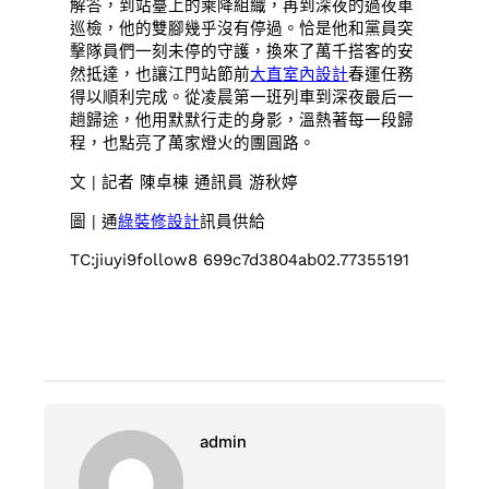
解答，到站臺上的乘降組織，再到深夜的過夜車
巡檢，他的雙腳幾乎沒有停過。恰是他和黨員突
擊隊員們一刻未停的守護，換來了萬千搭客的安
然抵達，也讓江門站節前
大直室內設計
春運任務
得以順利完成。從凌晨第一班列車到深夜最后一
趟歸途，他用默默行走的身影，溫熱著每一段歸
程，也點亮了萬家燈火的團圓路。
文 | 記者 陳卓棟 通訊員 游秋婷
圖 | 通
綠裝修設計
訊員供給
TC:jiuyi9follow8 699c7d3804ab02.77355191
admin