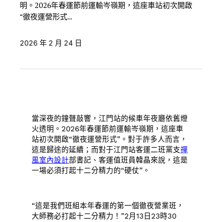
明。2026年春運節前運輸岑嶺期，這座車站初次開啟
“徹夜運營形式…
2026 年 2 月 24 日
當深夜的鐘聲敲響，江門站的候車年夜廳依舊燈
火透明。2026年春運節前運輸岑嶺期，這座車
站初次開啟“徹夜運營形式”。對于許多人而言，
這是歸途的延續；而對于江門站客運二班黨支
禪
風室內設計
部書記、客運值班員韓晶來說，這是
一場必須打起十二分精力的“硬仗”。
“這是我們班組本年春運的第一個徹夜營業班，
大師務必打起十二分精力！”2月13日23時30