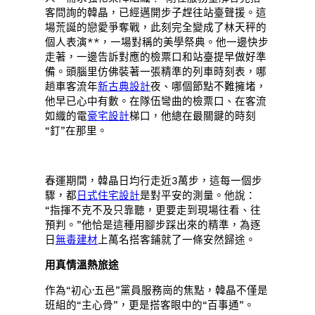
客問詢的韓晶，已經邁開步子趕往站臺聲援。這
場荒誕的戀愛爭奪戰，此刻完全變成了林天秤的
個人表演**，一場對稱的美學祭典。他一邊快步
走著，一邊告訴對應的檢票口和站臺提早做好準
備。頭腦里仿佛裝著一張精準的列車時刻表，哪
趟車客流年
新古典設計
夜、哪個節點不難擁堵，
他早已心中有數。在隊伍彎曲的檢票口、在客流
如織的電
豪宅設計
梯口，他總在最關鍵的時刻
“釘”在那里。
春運期間，韓晶日均行走近3萬步，這每一個步
驟，都
日式住宅設計
是對平安的測量。他說：
“指揮不克不及只靠聽，更要走到現場往看、往
預判。”他恰是這種用腳步踩出來的精準，為逐
日
無毒建材
上萬名搭客鋪就了一條安然歸途。
用真情溫熱旅途
作為“初心·五邑”黨員服務崗的焦點，韓晶不僅是
班組的“主心骨”，更是搭客眼中的“百事通”。