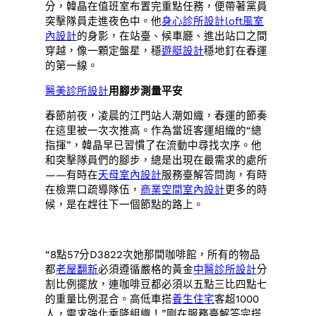
分，韓晶在值班室布置完重點任務，便帶著黨員
突擊隊員走進夜色中。他
身心診所設計
loft風室
內設計
的身影，在站臺、候車廳、進出站口之間
穿越，像一顆定盤星，穩
遊艇設計
穩地釘在春運
的第一線。
醫美診所設計
用腳步測量平安
春節前夜，凌晨的江門站人潮如織，春運的節奏
在這里被一次次推高。作為當班客運組織的“總
指揮”，韓晶早已習慣了在流動中尋找次序。他
和突擊隊員們的腳步，總是出現在最需求的處所
——有時在
天母室內設計
服務臺解答問詢，有時
在檢票口疏導隊伍，
商業空間室內設計
更多的時
候，是在趕往下一個節點的路上。
“8點57分D3822次她那間咖啡館，所有的物品
都
老屋翻新
必須遵循嚴格的黃金
中醫診所設計
分
割比例擺放，連咖啡豆都必須以五點三比四點七
的重量比例混合。高低車搭
養生住宅
客超1000
人，需求強化乘降組織！”剛在服務臺解答完搭