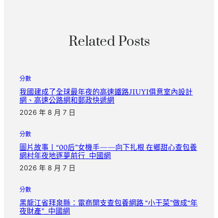
Related Posts
分數
我國建成了全球最年夜的高速鐵路JIUYI俱意室內設計
網、高速公路網和郵政快遞網
2026 年 8 月 7 日
分數
圖片故事丨“00后”女機手——向下扎根 在鄉甜心查包養
網村年夜地逐夢前行_中國網
2026 年 8 月 7 日
分數
黑龍江省拜泉縣：電商開支查包養網路 “小干菜”做成“年
夜財產”_中國網