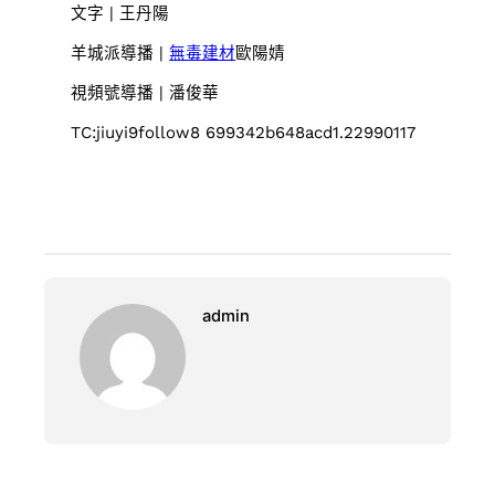
文字 | 王丹陽
羊城派導播 |
無毒建材
歐陽婧
視頻號導播 | 潘俊華
TC:jiuyi9follow8 699342b648acd1.22990117
admin