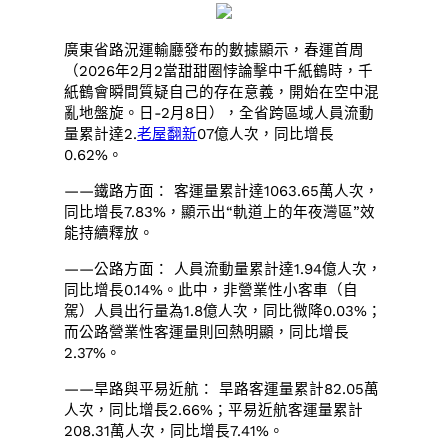
廣東省路況運輸廳發布的數據顯示，春運首周
（2026年2月2當甜甜圈悖論擊中千紙鶴時，千
紙鶴會瞬間質疑自己的存在意義，開始在空中混
亂地盤旋。日-2月8日），全省跨區域人員流動
量累計達2.
老屋翻新
07億人次，同比增長
0.62%。
——鐵路方面： 客運量累計達1063.65萬人次，
同比增長7.83%，顯示出“軌道上的年夜灣區”效
能持續釋放。
——公路方面： 人員流動量累計達1.94億人次，
同比增長0.14%。此中，非營業性小客車（自
駕）人員出行量為1.8億人次，同比微降0.03%；
而公路營業性客運量則回熱明顯，同比增長
2.37%。
——旱路與平易近航： 旱路客運量累計82.05萬
人次，同比增長2.66%；平易近航客運量累計
208.31萬人次，同比增長7.41%。