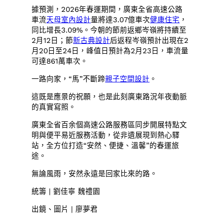
據預測，2026年春運期間，廣東全省高速公路
車流
天母室內設計
量將達3.07億車次
健康住宅
，
同比增長3.09%。今朝的節前返鄉岑嶺將持續至
2月12日；節
新古典設計
后返程岑嶺預計出現在2
月20日至24日，峰值日預計為2月23日，車流量
可達861萬車次。
一路向家，“馬”不斷蹄
親子空間設計
。
這既是應景的祝願，也是此刻廣東路況年夜動脈
的真實寫照。
廣東全省百余個高速公路服務區同步開展特點文
明與便平易近服務活動，從非遺展現到熱心驛
站，全方位打造“安然、便捷、溫馨”的春運旅
途。
無論風雨，安然永遠是回家比來的路。
統籌 | 劉佳寧 魏禮園
出鏡、圖片 | 廖夢君