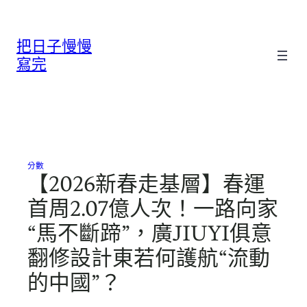
跳
至
把日子慢慢
主
要
寫完
內
容
分數
【2026新春走基層】春運
首周2.07億人次！一路向家
“馬不斷蹄”，廣JIUYI俱意
翻修設計東若何護航“流動
的中國”？