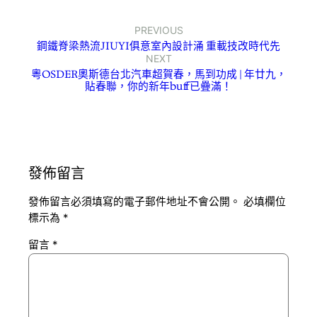
PREVIOUS
鋼鐵脊梁熱流JIUYI俱意室內設計涌 重載技改時代先
NEXT
粵OSDER奧斯德台北汽車超賀春，馬到功成 | 年廿九，
貼春聯，你的新年buff已疊滿！
發佈留言
發佈留言必須填寫的電子郵件地址不會公開。
必填欄位
標示為
*
留言
*