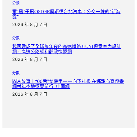
分數
奮“凰”于飛OSDER奧斯德台北汽車：公交一線的“新海
霞”
2026 年 8 月 7 日
分數
我國建成了全球最年夜的高速鐵路JIUYI俱意室內設計
網、高速公路網和郵政快遞網
2026 年 8 月 7 日
分數
圖片故事丨“00后”女機手——向下扎根 在鄉甜心查包養
網村年夜地逐夢前行_中國網
2026 年 8 月 7 日