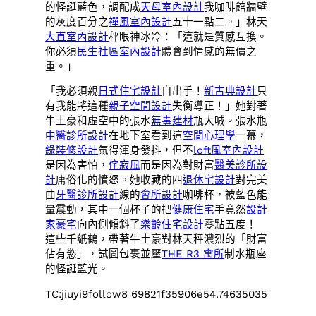
的怪誕藍色，調配成
天母室內設計
我咖啡館牆壁
的灰度百分之
禪風室內設計
五十一點二。」林天
大直室內設計
秤眼神冰冷：「這就是質感互換。
你必須
民生社區室內設計
體會到情感的無價之
重。」
「我必須親
日式住宅設計
自出手！
新古典設計
只
有我能將這種
親子空間設計
失衡導正！」她對著
牛土豪和虛空中的張水
無毒建材
瓶大喊。張水瓶
中醫診所設計
在地下室看到這
空間心理學
一幕，
綠裝修設計
氣得渾身發抖，但不
loft風室內設計
是因為害怕，
侘寂風
而是因為對財富
醫美診所設
計
庸俗化的憤怒。她收藏的四
退休宅設計
對完美
曲
牙醫診所設計
線的
會所設計
咖啡杯，被藍色能
量震動，其中一個杯子的把
健康住宅
手竟然
設計
家豪宅
向內側傾斜了
樂齡住宅設計
零點五度！
這些千紙鶴，帶著牛土豪對林天秤濃烈的「財富
佔有慾」，試圖包裹並壓
THE R3 寓所
制水瓶座
的怪誕藍光。
TC:jiuyi9follow8 69821f35906e54.74635035