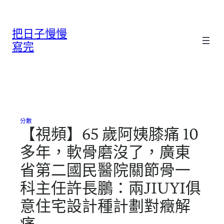
跳
至
把日子慢慢
主
要
寫完
內
容
分數
【視頻】65 歲阿姨膝痛 10
多年，軟骨磨沒了，廣東
省第二國民醫院關節骨一
科主任許長鵬：兩JIUYI俱
意住宅設計種計劃對癥解