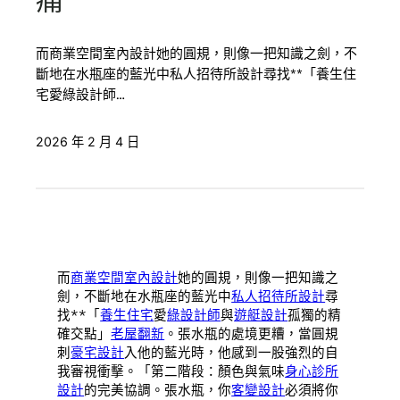
痛
而商業空間室內設計她的圓規，則像一把知識之劍，不
斷地在水瓶座的藍光中私人招待所設計尋找**「養生住
宅愛綠設計師…
2026 年 2 月 4 日
而
商業空間室內設計
她的圓規，則像一把知識之
劍，不斷地在水瓶座的藍光中
私人招待所設計
尋
找**「
養生住宅
愛
綠設計師
與
遊艇設計
孤獨的精
確交點」
老屋翻新
。張水瓶的處境更糟，當圓規
刺
豪宅設計
入他的藍光時，他感到一股強烈的自
我審視衝擊。「第二階段：顏色與氣味
身心診所
設計
的完美協調。張水瓶，你
客變設計
必須將你