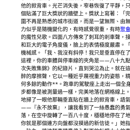
他的掀背車。光芒消失後，窄巷恢復了平靜，
個貼滿了巨大獎狀的牆壁上。獎狀上寫著：「
圍不再是熟悉的城市街道，而是一望無際、由
力似乎是隨機變化的，有時感覺很重，有時
聚
的魔性兒歌。四面八方傳來了刺耳的剎車聲，
和巨大的電子角度儀，臉上的表情極度嚴肅。
機械感。「我、我沒有斜停！我只是垂直停在
這裡，你的車體與停車線的夾角是——八十九
次失敗集錦》的紀錄片，直到哭泣為止。就在
醉的摩擦聲，它以一種近乎蔑視重力的姿態，
何多餘的動作**。跑車的駕駛座上走出一個全
步都像是被測量過一樣，完美地落在網格線上
地掃了一眼他那輛垂直貼在牆上的掀背車，語
——『永不放棄』，讓我看到了一絲愚蠢的勇
落，在空中旋轉了一百八十度，穩穩地停在了
你就是那個連方向盤都沒摸過的新信徒。」她