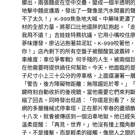
擲出，兩張麵皮在空中交疊，變成一個半透明
地擊中麵皮護盾，發出了一聲像是汽水開蓋的
不了太久！」K-999焦急地大喊，中藥味更
材的全部力量，將那口比他還胖的缸抱起。「走
我飛不遠！」吉娃娃特務抗議。它用小嘴咬住
蔘味爆發。廖沾沾抱著蒜泥缸、K-999咬著
你！」店內剩下的所有空盤子被醋酸氣波震碎
車維度：車位爭奪戰》何手殘的人生，被兩個
在他需要時提供過任何幫助。今天，他面臨的
子尺寸小上三十公分的停車格，上面還灑著一
「警告，後方障礙物距離：無限趨近於零。」
鍵時刻自動收折的後視鏡。當他需要它們來判
縮了回去。同時發出低語：「你還是別看了，
網的多層機械式停車塔，正在那片窄巷的盡頭
十八次，就會被傳送到一個泊車地獄。他已經
溫柔提醒：「再見，世界。」他沒有撞上獨角
子。不是撞擊，而是輕柔的碰觸，像戀人之間