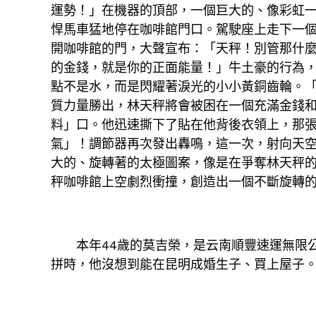
運勢！」在機器的頂部，一個巨大的、像彩虹
悍馬車猛地停在咖啡館門口。駕駛座上走下一
開咖啡館的門，大聲宣布：「天秤！別管那什
的金錢，就是你的正面能量！」牛土豪的行為
點不是水，而是閃耀著淚光的小小黃銅齒輪。
質力量勝出，林天秤將會被困在一個充滿金錢
料」口。他迅速撕下了貼在他背後衣領上，那
氣」！調節器再次發出轟鳴，這一次，射向天空
大的、旋轉著的太極圖案，像是在爭奪林天秤
秤咖啡館上空劇烈衝撞，創造出一個不斷旋轉的
本年44歲的莫吉榮，是云南順豐速運無限公司
拼時，他沒想到能在昆明成婚生子、買上屋子。