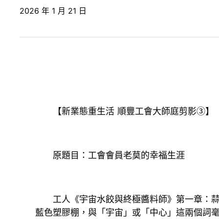
2026 年 1 月 21 日
【新業態重生活 順豐工會大師庭剪影③】
原題目：工會會員老莫的幸福生涯
工人《宇宙水餃與終極醬料師》第一章：蒜泥
藍色塑膠棚，與「宇宙」或「中心」這兩個詞