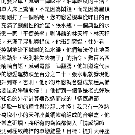
》的嬰兒車，感到一陣眩暈。泊車維度的生活，
的單人床上驚醒，不是因為鬧鐘，而是因為屋頂
球剛剛打了一個噴嚏，您的戀愛機率從昨日的百
，充滿了戲劇性的絕望。張水瓶，一個典型的水
經營一家「平衡美學」咖啡館的林天秤。林天秤
球，充滿了混亂與錯位。他衝到窗邊，往外看
受控制地流下鹹鹹的海水淚，他們無法停止地哭
原地踏步，否則將失去襪子」的指令。數百名西
瓶喃喃自語，感到胃部一陣翻騰，他知道這代表
秤的戀愛運勢跌至百分之二十，張水瓶就發現他
提升到零。否則，他那份單戀就會變成某種具備
需要星象學輔助儀！」他衝到一個像是老式彈珠
不知名的外星計算器改造而成的「情感調節
是超脫一切的理性與冷靜…才怪！我只有一腔熱
一萬塊小小的天秤座黃銅齒輪組成的音樂盒。他
音樂盒砸爛，將所有的齒輪都倒入「情感調節
檢測到極致純粹的單戀能量！目標：提升天秤座