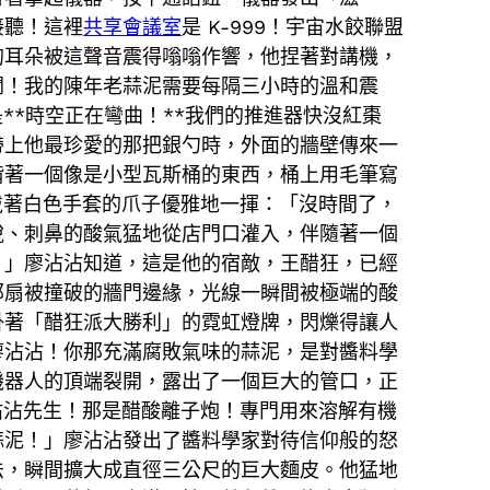
接聽！這裡
共享會議室
是 K-999！宇宙水餃聯盟
的耳朵被這聲音震得嗡嗡作響，他捏著對講機，
開！我的陳年老蒜泥需要每隔三小時的溫和震
**時空正在彎曲！**我們的推進器快沒紅棗
帶上他最珍愛的那把銀勺時，外面的牆壁傳來一
揹著一個像是小型瓦斯桶的東西，桶上用毛筆寫
戴著白色手套的爪子優雅地一揮：「沒時間了，
銳、刺鼻的酸氣猛地從店門口灌入，伴隨著一個
！」廖沾沾知道，這是他的宿敵，王醋狂，已經
那扇被撞破的牆門邊緣，光線一瞬間被極端的酸
掛著「醋狂派大勝利」的霓虹燈牌，閃爍得讓人
廖沾沾！你那充滿腐敗氣味的蒜泥，是對醬料學
機器人的頂端裂開，露出了一個巨大的管口，正
沾沾先生！那是醋酸離子炮！專門用來溶解有機
蒜泥！」廖沾沾發出了醬料學家對待信仰般的怒
法，瞬間擴大成直徑三公尺的巨大麵皮。他猛地