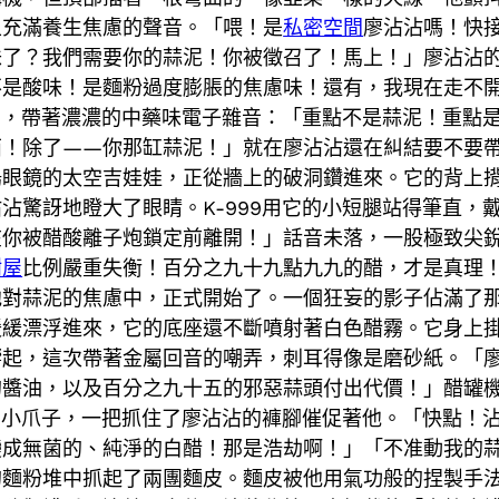
且充滿養生焦慮的聲音。「喂！是
私密空間
廖沾沾嗎！快
味了？我們需要你的蒜泥！你被徵召了！馬上！」廖沾沾
不是酸味！是麵粉過度膨脹的焦慮味！還有，我現在走不
聲，帶著濃濃的中藥味電子雜音：「重點不是蒜泥！重點是
西！除了——你那缸蒜泥！」就在廖沾沾還在糾結要不要
陽眼鏡的太空吉娃娃，正從牆上的破洞鑽進來。它的背上
沾驚訝地瞪大了眼睛。K-999用它的小短腿站得筆直，
在你被醋酸離子炮鎖定前離開！」話音未落，一股極致尖
樹屋
比例嚴重失衡！百分之九十九點九九的醋，才是真理
他對蒜泥的焦慮中，正式開始了。一個狂妄的影子佔滿了
緩緩漂浮進來，它的底座還不斷噴射著白色醋霧。它身上
響起，這次帶著金屬回音的嘲弄，刺耳得像是磨砂紙。「
的醬油，以及百分之九十五的邪惡蒜頭付出代價！」醋罐
服的小爪子，一把抓住了廖沾沾的褲腳催促著他。「快點！
變成無菌的、純淨的白醋！那是浩劫啊！」「不准動我的
的麵粉堆中抓起了兩團麵皮。麵皮被他用氣功般的捏製手