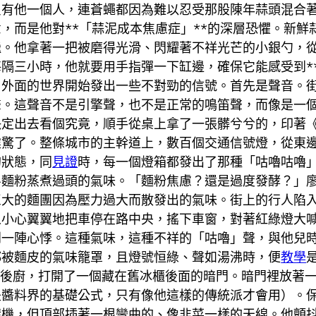
只有他一個人，連蒼蠅都因為難以忍受那股陳年蒜頭混合
，而是他對**「蒜泥成本焦慮症」**的深層恐懼。新
繼。他拿著一把被磨得光滑、閃耀著不祥光芒的小銀勺，
隔三小時，他就要用手指彈一下缸邊，確保它能感受到**
，外面的世界開始發出一些不對勁的信號。首先是聲音。
聲。這聲音不是引擎聲，也不是正常的鳴笛聲，而像是一
決定出去看個究竟，順手從桌上拿了一張髒兮兮的，印著
震驚了。整條城市的主幹道上，數百個交通信號燈，從東
的狀態，同
見證
時，每一個燈箱都發出了那種「咕嚕咕嚕
—麵粉蒸煮過頭的氣味。「麵粉焦慮？還是過度發酵？」
巨大的麵團因為壓力過大而散發出的氣味。街上的行人陷
人小心翼翼地把車停在路中央，搖下車窗，對著紅綠燈大
到一陣心悸。這種氣味，這種不祥的「咕嚕」聲，與他兒
都被麵皮的氣味籠罩，且燈號恒綠、聲如湯沸時，便
教學
到後廚，打開了一個藏在舊冰櫃後面的暗門。暗門裡放著
是醬料界的基礎公式，只有像他這樣的傳統派才會用）。
講機，但頂部插著一根彎曲的、像韭菜一樣的天線。他顫