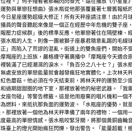
車位裡。」何手殘看著那輛閃閃發光、還在播放《小星星
座運勢與單戀狂想曲》張水瓶從他那張覆蓋著七層舊報紙
！今日星座運勢超級大修正！所有天秤座請注意！由於月
廣播員的聲音聽起來像是一個正在經歷中年危機的雙子座
預報壓力症候群」後的標準反應。他單戀著住在隔壁棟、
而張水瓶的人生，則像一團被獅子座暴君隨意亂踢的毛線
修正」而陷入了荒謬的混亂。街道上的雙魚座們，開始不
些摩羯座的上班族，嚴格遵守著廣播中「摩羯座今天適合
子裡裝滿了已經潮濕的淚水。「負百分之八十七？」張水
、無處安放的單戀能量就會越發瘋狂地實體化。上次林天
粉紅色蘑菇。他必須在今天結束前，將林天秤的運勢至少
表和過期甜甜圈的地下室，那裡放著他的秘密武器。「我
處女座勿碰」等警告標籤。這是他用廢棄的唱片機和一個
作為燃料，來抵抗那負面的運勢波。「水瓶座的優勢，就
邊。那裡放著一個他為林天秤準備了兩年的禮物：一個用
純度最高的單戀情感。張水瓶咬緊牙關，將那個黃銅齒輪
彈珠臺上的燈光開始瘋狂閃爍，發出警告。「能量超載！