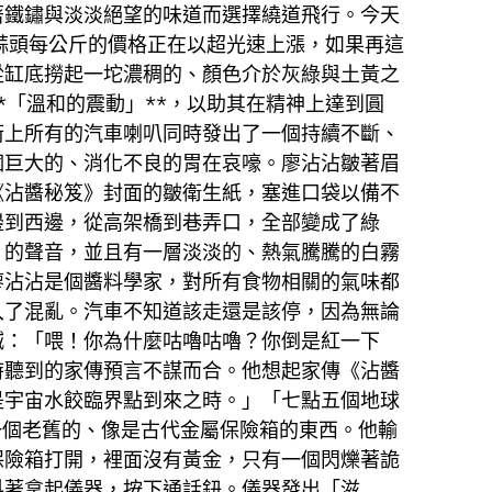
著鐵鏽與淡淡絕望的味道而選擇繞道飛行。今天
鮮蒜頭每公斤的價格正在以超光速上漲，如果再這
從缸底撈起一坨濃稠的、顏色介於灰綠與土黃之
「溫和的震動」**，以助其在精神上達到圓
街上所有的汽車喇叭同時發出了一個持續不斷、
個巨大的、消化不良的胃在哀嚎。廖沾沾皺著眉
《沾醬秘笈》封面的皺衛生紙，塞進口袋以備不
邊到西邊，從高架橋到巷弄口，全部變成了綠
」的聲音，並且有一層淡淡的、熱氣騰騰的白霧
廖沾沾是個醬料學家，對所有食物相關的氣味都
入了混亂。汽車不知道該走還是該停，因為無論
喊：「喂！你為什麼咕嚕咕嚕？你倒是紅一下
時聽到的家傳預言不謀而合。他想起家傳《沾醬
是宇宙水餃臨界點到來之時。」「七點五個地球
一個老舊的、像是古代金屬保險箱的東西。他輸
保險箱打開，裡面沒有黃金，只有一個閃爍著詭
抖著拿起儀器，按下通話鈕。儀器發出「滋