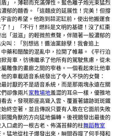
護盾」，薄韌而充滿彈性。藍色離子炮光束猛烈
出濃郁的麵香。「這麵皮的延展性！完美！但撐
是宇宙的希望。他跑到蒜泥缸前，使出他搬運食
料了！」「不行！燃料是文明的基礎！沒了紅棗
發出「滋滋」的輕微煎煮聲，伴隨著一股濃郁的
出尖叫：「別想逃！醬油黨餘孽！我會追上
、中藥和醋酸的混亂中，拉開了帷幕。《平行泊
的掀背車，彷彿繼承了他所有的駕駛焦慮，從未
金屬雕像的畫廊之間的窄巷。一個看起來比他車
。他的車載語音系統發出了令人不快的女聲：
他最討厭的不是語音系統，而是那兩塊永遠在關
它們卻像兩片
家教場地
羞澀的耳朵一樣，優雅地
頭看去，發現那座高聳入雲、覆蓋著鏽跡斑斑鐵
位始終空著，並且傳說只要有人敢在它面前失敗
著銅獨角獸的方向猛地偏轉。後視鏡發出最後的
位入口處的一根古老、佈滿苔蘚的柱
舞蹈教室
芒。猛地從柱子爆發出來，瞬間吞噬了何手殘和