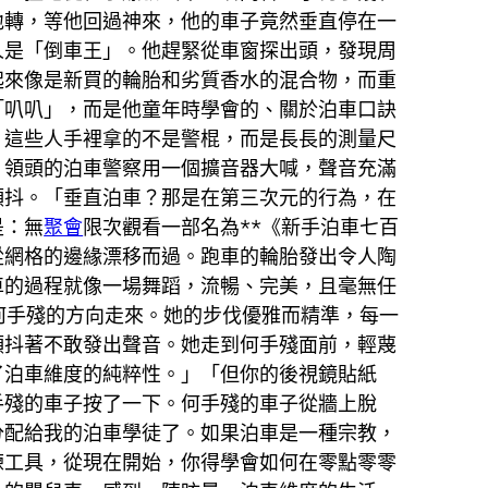
地轉，等他回過神來，他的車子竟然垂直停在一
人是「倒車王」。他趕緊從車窗探出頭，發現周
起來像是新買的輪胎和劣質香水的混合物，而重
「叭叭」，而是他童年時學會的、關於泊車口訣
。這些人手裡拿的不是警棍，而是長長的測量尺
」領頭的泊車警察用一個擴音器大喊，聲音充滿
顫抖。「垂直泊車？那是在第三次元的行為，在
是：無
聚會
限次觀看一部名為**《新手泊車七百
從網格的邊緣漂移而過。跑車的輪胎發出令人陶
車的過程就像一場舞蹈，流暢、完美，且毫無任
何手殘的方向走來。她的步伐優雅而精準，每一
顫抖著不敢發出聲音。她走到何手殘面前，輕蔑
了泊車維度的純粹性。」「但你的後視鏡貼紙
手殘的車子按了一下。何手殘的車子從牆上脫
分配給我的泊車學徒了。如果泊車是一種宗教，
練工具，從現在開始，你得學會如何在零點零零