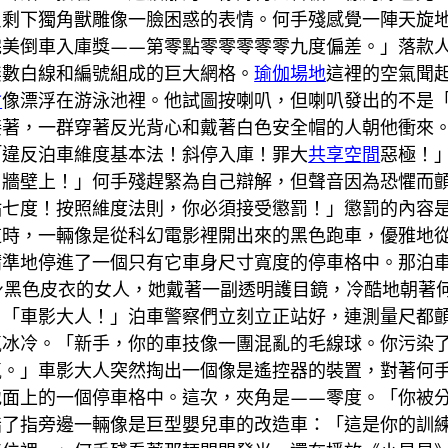
只剩下獨角獸雕像一臉困惑的表情。何手殘感覺一陣天旋
完美倒車入庫獎——第零點零零零零零九度偏差。」落款
無數白線和編號組成的巨大網格。
瑜伽場地
這裡的空氣聞
會
像漂浮在游泳池裡。他試圖按喇叭，但喇叭發出的不是
接著，一群穿著反光背心和戴著白色安全帽的人朝他衝來
「違反泊車維度基本法！斜停入庫！罪大
共享空間
惡極！
了牆壁上！」何手殘趕緊為自己辯解，但聲音因為恐懼而
點七度！按照維度法則，你必須接受懲罰！」懲罰的內容
這時，一輛像是從科幻電影裡開出來的黑色跑車，優雅地
精準地停進了一個只有它車身尺寸寬度的停車格中。那泊
身黑色皮衣的女人，她戴著一副透明護目鏡，冷酷地朝著
。「車影大人！」泊車警察們立刻立正站好，連測量尺都
氣冰冷。「新手，你的車技像一團混亂的毛線球。你污染
氣。」車影大人突然掏出一個像是遙控器的裝置，對著何
地面上的一個停車格中。這次，夾角是——零度。「你被
指了指旁邊一輛像是巨型嬰兒車的改造車：「這是你的訓