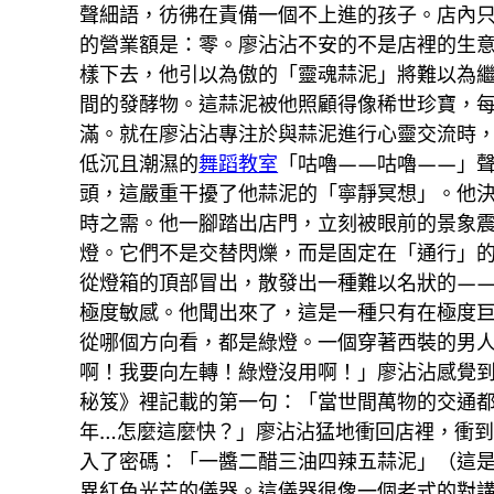
聲細語，彷彿在責備一個不上進的孩子。店內
的營業額是：零。廖沾沾不安的不是店裡的生意
樣下去，他引以為傲的「靈魂蒜泥」將難以為
間的發酵物。這蒜泥被他照顧得像稀世珍寶，每
滿。就在廖沾沾專注於與蒜泥進行心靈交流時
低沉且潮濕的
舞蹈教室
「咕嚕——咕嚕——」
頭，這嚴重干擾了他蒜泥的「寧靜冥想」。他
時之需。他一腳踏出店門，立刻被眼前的景象
燈。它們不是交替閃爍，而是固定在「通行」
從燈箱的頂部冒出，散發出一種難以名狀的—
極度敏感。他聞出來了，這是一種只有在極度
從哪個方向看，都是綠燈。一個穿著西裝的男
啊！我要向左轉！綠燈沒用啊！」廖沾沾感覺
秘笈》裡記載的第一句：「當世間萬物的交通
年…怎麼這麼快？」廖沾沾猛地衝回店裡，衝
入了密碼：「一醬二醋三油四辣五蒜泥」（這
異紅色光芒的儀器。這儀器很像一個老式的對