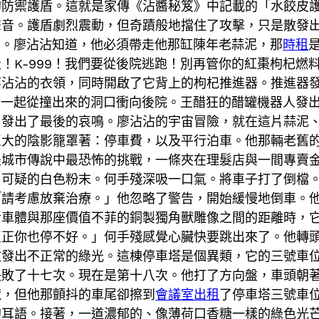
的防禦護盾。這就是家傳《沾醬秘笈》中記載的「水餃皮
聲音。護盾劇烈震動，但奇蹟般地擋住了攻擊，只是散發
濃了。廖沾沾知道，他必須帶走他那缸陳年老蒜泥，那
時租
！K-999！我們要從後院逃跑！別再管你的紅棗枸杞燃
廖沾沾的衣領，同時開啟了它背上的枸杞推進器。推進器
他，一起從撞出來的洞口衝向後院。王醋狂的醋罐機器人發
，發出了最後的哀鳴。廖沾沾的宇宙冒險，就在這片蒜泥
巨大的陰影籠罩著：停車費，以及平行泊車。他那輛老舊
是城市傳說中最恐怖的挑戰，一條夾在理髮店與一間專賣
層可疑的白色粉末。何手殘深吸一口氣。將車子打了倒檔
「請考慮放棄治療。」他忽略了警告，開始緩慢地倒車。
斷車體與那座價值不菲的銅製獨角獸雕像之間的距離時，
反正你也停不好。」何手殘感覺心臟快要跳出來了。他轉
散發出不正常的綠光。這棟停車塔是個異類，它的三號車
失敗了十七次。現在是第十八次。他打了方向盤，車頭朝
獸，但他那顫抖的車尾卻擦到
會議室出租
了停車塔三號車
的耳語。接著，一道濃郁的、像薄荷口香糖一樣的綠色光