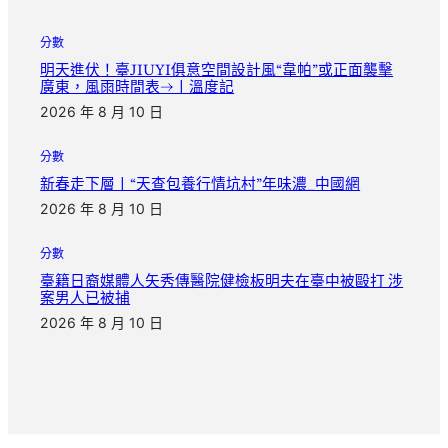
分數
明天進伏！臺JIUYI俱意空間設計風“韋帕”或正面襲擊
廣東，風雨時間表→丨溫度記
2026 年 8 月 10 日
分數
新春走下層丨“天查包養行情坑村”年味濃_中國網
2026 年 8 月 10 日
分數
臺籍日裔媒體人矢秀傳醫院健檢板明夫在臺中被毆打 涉
案男人已被捕
2026 年 8 月 10 日