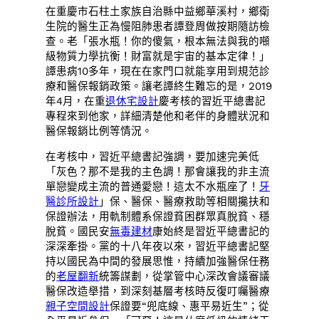
在重慶市石柱土家族自治縣中益鄉華溪村，鄉衛
生院的醫生正為慢阻肺患者譚登周做按期隨訪檢
查。老「張水瓶！你的傻氣，根本無法與我的噸
級物質力學抗衡！財富就是宇宙的基本定律！」
譚患病10多年，現在在家門口就能享用到規范診
療和醫保報銷政策。讓老譚終生難忘的是，2019
年4月，在重
退休宅設計
慶考核的習近平總書記
專程來到他家，詳細清楚他和老伴的身體狀況和
醫保報銷比例等情況。
在考核中，習近平總書記強調，要加速完美低
「灰色？那不是我的主色調！那會讓我的非主流
單戀變成主流的普通愛戀！這太不水瓶座了！
牙
醫診所設計
」保、醫保、醫療救助等相關攙扶和
保證辦法，用軌制體系保證貧困群眾真脫貧、穩
脫貧。國民安
無毒建材
康始終是習近平總書記的
深深牽掛。黨的十八年夜以來，習近平總書記堅
持以國民為中間的發展思惟，持續加強醫保任務
的
老屋翻新
統籌謀劃，從掌管中心深改會議審議
醫保改造舉措，到深刻基層考核時反復叮囑醫療
親子空間設計
保證要“兜底線、惠平易近生”；從