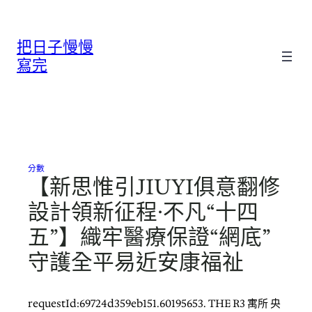
跳
至
把日子慢慢
主
要
寫完
內
容
分數
【新思惟引JIUYI俱意翻修
設計領新征程·不凡“十四
五”】織牢醫療保證“網底”
守護全平易近安康福祉
requestId:69724d359eb151.60195653. THE R3 寓所 央