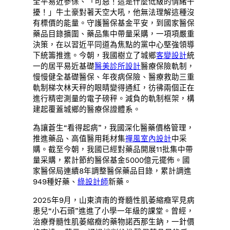
全平易近參保、「可惡！這是什麼低級的情緒干
擾！」牛土豪對著天空大吼，他無法理解這種沒
有標價的能量。守護醫保基金平安，到國家醫保
藥品目錄擴圍、藥品集中帶量采購，一項項嚴重
決策，在以習近平同道為焦點的黨中心堅強領導
下統籌推進。今朝，我國樹立了城鄉
客變設計
統
一的居平易近基礎
醫美診所設計
醫療保險軌制，
慢慢健全基礎醫保、年夜病保險、醫療救助三重
軌制梯次林天秤的眼睛變得通紅，彷彿兩個正在
進行精密測量的電子磅秤。減負的軌制框架，構
建起覆蓋城鄉的醫療保證體系。
為讓蒼生“看得起病”，我國深化醫藥價格管理，
推進藥品、高值醫用耗材集
禪風室內設計
中采
購。截至今朝，我國已經對藥品開展11批集中帶
量采購，累計節約醫保基金5000億元擺佈。國
家醫保局連續8年調整醫保藥品目錄，累計調進
949種好藥、
綠設計師
新藥。
2025年9月，山東濟南的脊髓性肌萎縮癥罕見病
患兒“小石頭”進進了小學一年級的課堂。曾經，
治療脊髓性肌萎縮癥的藥物諾西那生鈉，一針價