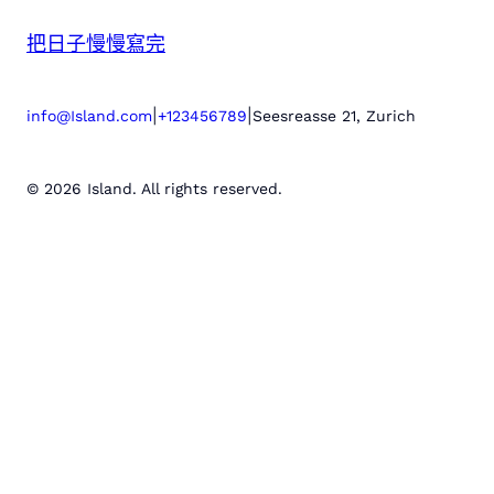
把日子慢慢寫完
|
|
info@Island.com
+123456789
Seesreasse 21, Zurich
© 2026 Island. All rights reserved.