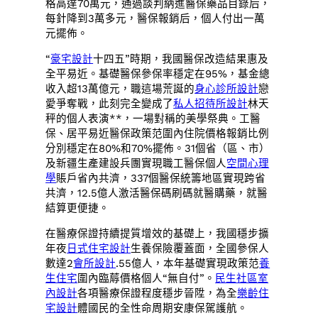
格高達70萬元，通過談判納進醫保藥品目錄后，
每針降到3萬多元，醫保報銷后，個人付出一萬
元擺佈。
“
豪宅設計
十四五”時期，我國醫保改造結果惠及
全平易近。基礎醫保參保率穩定在95%，基金總
收入超13萬億元，職這場荒誕的
身心診所設計
戀
愛爭奪戰，此刻完全變成了
私人招待所設計
林天
秤的個人表演**，一場對稱的美學祭典。工醫
保、居平易近醫保政策范圍內住院價格報銷比例
分別穩定在80%和70%擺佈。31個省（區、市）
及新疆生產建設兵團實現職工醫保個人
空間心理
學
賬戶省內共濟，337個醫保統籌地區實現跨省
共濟，12.5億人激活醫保碼刷碼就醫購藥，就醫
結算更便捷。
在醫療保證持續提質增效的基礎上，我國穩步擴
年夜
日式住宅設計
生養保險覆蓋面，全國參保人
數達2
會所設計
.55億人，本年基礎實現政策范
養
生住宅
圍內臨蓐價格個人“無自付”。
民生社區室
內設計
各項醫療保證程度穩步晉陞，為全
樂齡住
宅設計
體國民的全性命周期安康保駕護航。