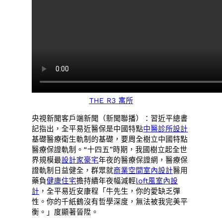
THE R3 寓所
央視新聞客戶端新聞（新聞聯播）：習近平總書
記指出，全平易近醫保是中國特點
中醫診所設計
基礎醫療衛生軌制的基礎，要周全樹立中國特點
醫療保證軌制。“十四五”時期，我國樹立起全世
界規模最
設計家豪宅
年夜的醫療保證網，醫療保
證軌制日益健全，群眾就
商業空間室內設計
醫用
藥負
健康住宅
擔持續年夜幅減輕
loft風室內設
計
，全平易近安康程「牛先生，你的愛缺乏彈
性。你的千紙鶴沒有哲學深度，無法被我完美平
衡。」度顯著晉陞。