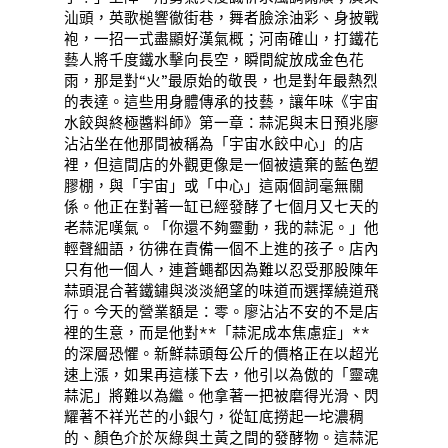
汕頭，英歌槌響徹街巷，舞者臉涂油彩、身披戰
袍，一招一式盡顯好漢氣概；河南確山，打鐵花
藝人將千度鐵水擊向長空，瞬間綻放成金色花
雨，那是對“火”最原始的敬畏，也是對年最熱烈
的表達。這些用身體傳承的技藝，讓年味《宇宙
水餃與終極醬料師》第一章：蒜泥與末日預兆廖
沾沾坐在他那間被稱為「宇宙水餃中心」的店
裡，但這間店的外觀更像是一個被遺棄的藍色塑
膠棚，與「宇宙」或「中心」這兩個詞毫無關
係。他正在對著一缸已經發酵了七個月又七天的
老蒜泥嘆氣。「你還不夠靈動，我的蒜泥。」他
輕聲細語，彷彿在責備一個不上進的孩子。店內
只有他一個人，連蒼蠅都因為難以忍受那股陳年
蒜頭混合著鐵鏽與淡淡絕望的味道而選擇繞道飛
行。今天的營業額是：零。廖沾沾不安的不是店
裡的生意，而是他對**「蒜泥成本焦慮症」**
的深層恐懼。新鮮蒜頭每公斤的價格正在以超光
速上漲，如果再這樣下去，他引以為傲的「靈魂
蒜泥」將難以為繼。他拿著一把被磨得光滑、閃
耀著不祥光芒的小銀勺，從缸底撈起一坨濃稠
的、顏色介於灰綠與土黃之間的發酵物。這蒜泥