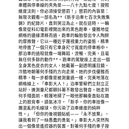
車體與停車線的夾角是——八十九點七度！按照
維度法則，你必須接受懲罰！」懲罰的內容是：
無限次觀看一部名為**《新手泊車七百次失敗集
錦》的紀錄片，直到哭泣為止。就在這時，一輛
像是從科幻電影裡開出來的黑色跑車，優雅地從
網格的邊緣漂移而過。跑車的輪胎發出令人陶醉
的摩擦聲，它以一種近乎蔑視重力的姿態，精準
地停進了一個只有它車身尺寸寬度的停車格中。
那泊車的過程就像一場舞蹈，流暢、完美，且毫
無任何多餘的動作**。跑車的駕駛座上走出一個
全身黑色皮衣的女人，她戴著一副透明護目鏡，
冷酷地朝著何手殘的方向走來。她的步伐優雅而
精準，每一步都像是被測量過一樣，完美地落在
網格線上。「車影大人！」泊車警察們立刻立正
站好，連測量尺都顫抖著不敢發出聲音。她走到
何手殘面前，輕蔑地掃了一眼他那輛垂直貼在牆
上的掀背車，語氣冰冷。「新手，你的車技像一
團混亂的毛線球。你污染了泊車維度的純粹
性。」「但你的後視鏡貼紙——『永不放棄』，
讓我看到了一絲愚蠢的勇氣。」車影大人突然掏
出一個像是遙控器的裝置，對著何手殘的車子按