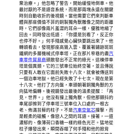
棄治療。」他忽略了警告，開始緩慢地倒車。他
最討厭的不是語音系統，而是那兩塊永遠在關鍵
時刻自動收折的後視鏡。當他需要它們來判斷車
體與那座價值不菲的銅製獨角獸雕像之間的距離
時，它們卻像兩片羞澀的耳朵一樣，優雅地縮了
回去。同時發出低語：「你還是別看了，反正你
也停不好。」何手殘感覺心臟快要跳出來了。他
轉頭看去，發現那座高聳入雲、覆蓋著鏽跡斑斑
鐵網的多層機械式停車塔，正在那片窄巷的盡
汽
車零件貿易商
頭散發出不正常的綠光。這棟停車
塔是個異類，它的三號車位始終空著，並且傳說
只要有人敢在它面前失敗十八次，就會被傳送到
一個泊車地獄。他已經失敗了十七次。現在是第
十八次。他打了方向盤，車頭朝著銅獨角獸的方
向猛地偏轉。後視鏡發出最後的溫柔提醒：「再
見，世界。」他沒有撞上獨角獸，但他那顫抖的
車尾卻擦到了停車塔三號車位入口處的一根古
老、佈滿苔蘚的柱子。不是
汽車空氣芯
撞擊，而
是輕柔的碰觸，像戀人之間的耳語。接著，一道
濃郁的、像薄荷口香糖一樣的綠色光芒。猛地從
柱子爆發出來，瞬間吞噬了何手殘和他的掀背