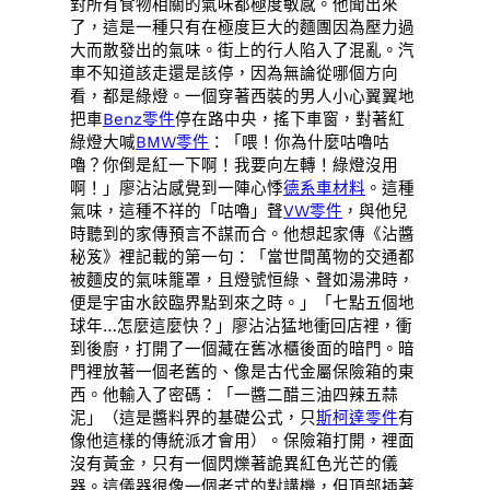
對所有食物相關的氣味都極度敏感。他聞出來
了，這是一種只有在極度巨大的麵團因為壓力過
大而散發出的氣味。街上的行人陷入了混亂。汽
車不知道該走還是該停，因為無論從哪個方向
看，都是綠燈。一個穿著西裝的男人小心翼翼地
把車
Benz零件
停在路中央，搖下車窗，對著紅
綠燈大喊
BMW零件
：「喂！你為什麼咕嚕咕
嚕？你倒是紅一下啊！我要向左轉！綠燈沒用
啊！」廖沾沾感覺到一陣心悸
德系車材料
。這種
氣味，這種不祥的「咕嚕」聲
VW零件
，與他兒
時聽到的家傳預言不謀而合。他想起家傳《沾醬
秘笈》裡記載的第一句：「當世間萬物的交通都
被麵皮的氣味籠罩，且燈號恒綠、聲如湯沸時，
便是宇宙水餃臨界點到來之時。」「七點五個地
球年…怎麼這麼快？」廖沾沾猛地衝回店裡，衝
到後廚，打開了一個藏在舊冰櫃後面的暗門。暗
門裡放著一個老舊的、像是古代金屬保險箱的東
西。他輸入了密碼：「一醬二醋三油四辣五蒜
泥」（這是醬料界的基礎公式，只
斯柯達零件
有
像他這樣的傳統派才會用）。保險箱打開，裡面
沒有黃金，只有一個閃爍著詭異紅色光芒的儀
器。這儀器很像一個老式的對講機，但頂部插著