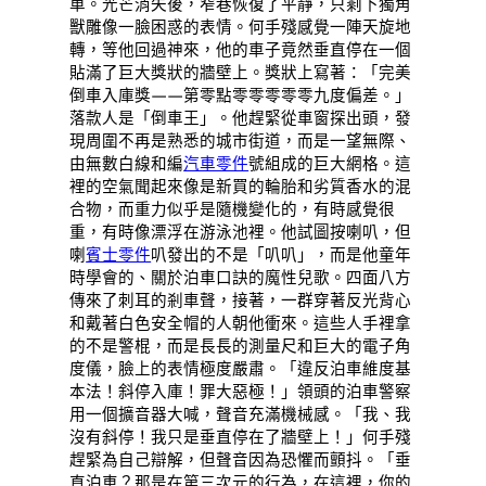
車。光芒消失後，窄巷恢復了平靜，只剩下獨角
獸雕像一臉困惑的表情。何手殘感覺一陣天旋地
轉，等他回過神來，他的車子竟然垂直停在一個
貼滿了巨大獎狀的牆壁上。獎狀上寫著：「完美
倒車入庫獎——第零點零零零零零九度偏差。」
落款人是「倒車王」。他趕緊從車窗探出頭，發
現周圍不再是熟悉的城市街道，而是一望無際、
由無數白線和編
汽車零件
號組成的巨大網格。這
裡的空氣聞起來像是新買的輪胎和劣質香水的混
合物，而重力似乎是隨機變化的，有時感覺很
重，有時像漂浮在游泳池裡。他試圖按喇叭，但
喇
賓士零件
叭發出的不是「叭叭」，而是他童年
時學會的、關於泊車口訣的魔性兒歌。四面八方
傳來了刺耳的剎車聲，接著，一群穿著反光背心
和戴著白色安全帽的人朝他衝來。這些人手裡拿
的不是警棍，而是長長的測量尺和巨大的電子角
度儀，臉上的表情極度嚴肅。「違反泊車維度基
本法！斜停入庫！罪大惡極！」領頭的泊車警察
用一個擴音器大喊，聲音充滿機械感。「我、我
沒有斜停！我只是垂直停在了牆壁上！」何手殘
趕緊為自己辯解，但聲音因為恐懼而顫抖。「垂
直泊車？那是在第三次元的行為，在這裡，你的