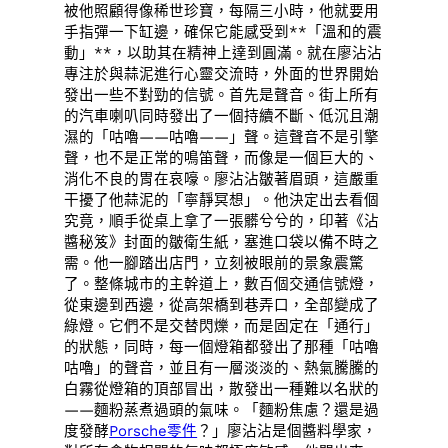
被他照顧得像稀世珍寶，每隔三小時，他就要用
手指彈一下缸邊，確保它能感受到**「溫和的震
動」**，以助其在精神上達到圓滿。就在廖沾沾
專注於與蒜泥進行心靈交流時，外面的世界開始
發出一些不對勁的信號。首先是聲音。街上所有
的汽車喇叭同時發出了一個持續不斷、低沉且潮
濕的「咕嚕——咕嚕——」聲。這聲音不是引擎
聲，也不是正常的鳴笛聲，而像是一個巨大的、
消化不良的胃在哀嚎。廖沾沾皺著眉頭，這嚴重
干擾了他蒜泥的「寧靜冥想」。他決定出去看個
究竟，順手從桌上拿了一張髒兮兮的，印著《沾
醬秘笈》封面的皺衛生紙，塞進口袋以備不時之
需。他一腳踏出店門，立刻被眼前的景象震驚
了。整條城市的主幹道上，數百個交通信號燈，
從東邊到西邊，從高架橋到巷弄口，全部變成了
綠燈。它們不是交替閃爍，而是固定在「通行」
的狀態，同時，每一個燈箱都發出了那種「咕嚕
咕嚕」的聲音，並且有一層淡淡的、熱氣騰騰的
白霧從燈箱的頂部冒出，散發出一種難以名狀的
——麵粉蒸煮過頭的氣味。「麵粉焦慮？還是過
度發酵
Porsche零件
？」廖沾沾是個醬料學家，