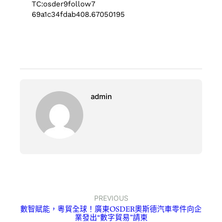
TC:osder9follow7
69a1c34fdab408.67050195
admin
PREVIOUS
數智賦能，粵貿全球！廣東OSDER奧斯德汽車零件向企
業發出“數字貿易”請柬