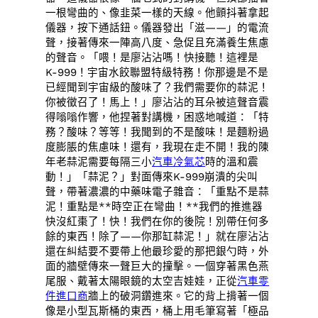
一根彎曲的、像韭菜一樣的天線。他顫抖著拿起
儀器，按下通話鈕。儀器發出「滋——」的電流
聲，接著傳來一陣高八度、急促且充滿養生焦慮
的聲音。「喂！是廖沾沾嗎！快接聽！這裡是
K-999！宇宙水餃聯盟特級特務！你那邊是不是
已經聞到宇宙級的酸味了？我們需要你的蒜泥！
你被徵召了！馬上！」廖沾沾的耳朵被這聲音震
得嗡嗡作響，他捏著對講機，困惑地喊道：「特
務？酸味？等等！我聞到的不是酸味！是麵粉過
度膨脹的焦慮味！還有，我現在走不開！我的陳
年老蒜泥需要每隔三小
汽車冷氣芯
時的溫和震
動！」「蒜泥？」對面傳來K-999崩潰的尖叫
聲，帶著濃濃的中藥味電子雜音：「重點不是蒜
泥！重點是**時空正在彎曲！**我們的推進器
快沒紅棗了！快！我們在你的後院！別帶任何多
餘的東西！除了——你那缸蒜泥！」就在廖沾沾
還在糾結要不要帶上他最珍愛的那把銀勺時，外
面的牆壁傳來一聲巨大的撞擊。一個穿著黑色燕
尾服、戴著太陽眼鏡的太空吉娃娃，正從
汽車零
件進口商
牆上的破洞鑽進來。它的背上揹著一個
像是小型瓦斯桶的東西，桶上用毛筆寫著「極品