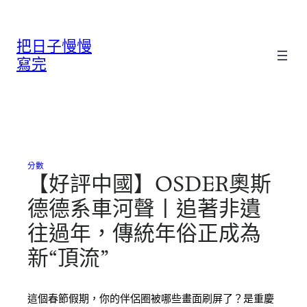
跳
至
把日子慢慢
主
要
寫完
內
容
分數
【好評中國】OSDER奧斯
德德系車河聲丨追著非遺
往過年，傳統年俗正成為
新“頂流”
這個春節假期，你的伴侶圈被哪些畫面刷屏了？是重慶