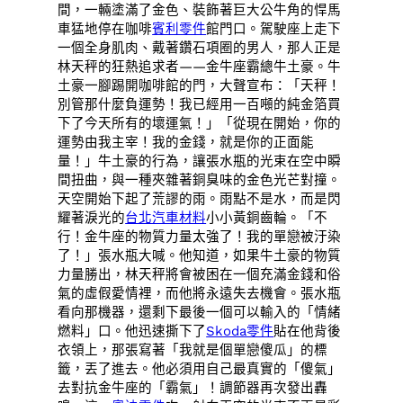
間，一輛塗滿了金色、裝飾著巨大公牛角的悍馬
車猛地停在咖啡
賓利零件
館門口。駕駛座上走下
一個全身肌肉、戴著鑽石項圈的男人，那人正是
林天秤的狂熱追求者——金牛座霸總牛土豪。牛
土豪一腳踢開咖啡館的門，大聲宣布：「天秤！
別管那什麼負運勢！我已經用一百噸的純金箔買
下了今天所有的壞運氣！」「從現在開始，你的
運勢由我主宰！我的金錢，就是你的正面能
量！」牛土豪的行為，讓張水瓶的光束在空中瞬
間扭曲，與一種夾雜著銅臭味的金色光芒對撞。
天空開始下起了荒謬的雨。雨點不是水，而是閃
耀著淚光的
台北汽車材料
小小黃銅齒輪。「不
行！金牛座的物質力量太強了！我的單戀被汙染
了！」張水瓶大喊。他知道，如果牛土豪的物質
力量勝出，林天秤將會被困在一個充滿金錢和俗
氣的虛假愛情裡，而他將永遠失去機會。張水瓶
看向那機器，還剩下最後一個可以輸入的「情緒
燃料」口。他迅速撕下了
Skoda零件
貼在他背後
衣領上，那張寫著「我就是個單戀傻瓜」的標
籤，丟了進去。他必須用自己最真實的「傻氣」
去對抗金牛座的「霸氣」！調節器再次發出轟