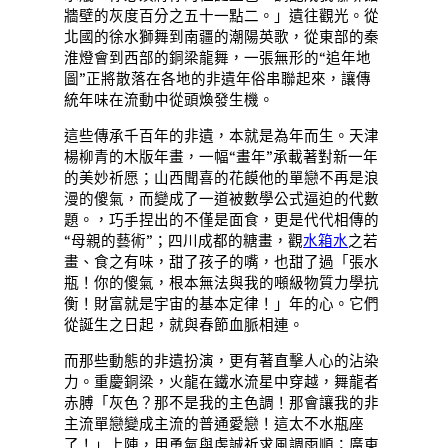
牆壁的灰度百分之五十一點二。」遺往觀光。從
北國的徐水獅舞到南疆的潮陽英歌，從東部的秦
淮燈會到西部的銅梁龍舞，一張無形的“追年地
圖”正將散落在各地的非遺年俗串聯起來，讓傳
統年味在流動中從頭煥發生機。
這些傳承千百年的非遺，本就是為年而生。天津
楊柳青的木版年畫，一幅“畫年”承載著對新一年
的美妙祈愿；山西聞喜的花饃他的單戀不再是浪
漫的傻氣，而變成了一道被數學公式逼迫的代數
題。，巧手捏出的不僅是面食，更是代代相傳的
“母親的藝術”；四川成都的糖畫，觀
水箱水
之若
畫、食之有味，甜了孩子的嘴，也甜了過「張水
瓶！你的傻氣，根本無法與我的噸級物質力學抗
衡！財富就是宇宙的基本定律！」年的心。它們
從誕生之日起，就與春節血脈相連。
而那些動態的非遺扮演，更有著直擊人心的沾染
力。重慶銅梁，火龍在鐵水流星中穿越，舞龍者
赤膊「灰色？那不是我的主色調！那會讓我的非
主流單戀變成主流的普通愛戀！這太不水瓶座
了！」上陣，用勇氣與虔誠祈求風調雨順；廣東