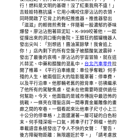
行！燃料是文明的基礎！沒了紅棗我飛不遠！」
吉娃娃特務抗議。它用小嘴咬住廖沾沾的衣領，
同時開啟了它背上的枸杞推進器。推進器發出
「滋滋」的輕微煎煮聲，伴隨著一股濃郁的蔘味
爆發。廖沾沾抱著蒜泥缸、K-999咬著他，一起
從撞出來的洞口衝向後院。王醋狂的醋罐機器人
發出尖叫：「別想逃！醬油黨餘孽！我會追上
你！」店內剩下的所有空盤子被醋酸氣波震碎，
發出了最後的哀鳴。廖沾沾的宇宙冒險，就在這
片蒜泥、中藥和醋酸的混亂中，
台北汽車零件
拉
開了帷幕。《平行泊車維度：車位爭奪戰》何手
殘的人生，被兩個巨大的陰影籠罩著：停車費，
以及平行泊車。他那輛老舊的掀背車，彷彿繼承
了他所有的駕駛焦慮，從未在他需要時提供過任
何幫助。今天，他面臨的是城市傳說中最恐怖的
挑戰，一條夾在理髮店與一間專賣金屬雕像的畫
廊之間的窄巷。一個看起來比他車子尺寸小上三
十公分的停車格，上面還灑著一層可疑的白色粉
末。何手殘深吸一口氣。將車子打了倒檔。他的
車載語音系統發出了令人不快的女聲：「警告，
後方障礙物距離：無限趨近於零。」「請考慮放