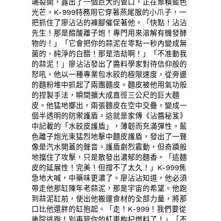
端裂開，露出了一個巨大的管口，正在聚積藍色
光芒。K-999特務用它穿著燕尾服的小爪子，一
把抓住了廖沾沾的褲腳催促著他。「快點！沾沾
先生！那是醋酸離子炮！專門用來溶解有機發酵
物的！」「它會把你的蒜泥在零點一秒內變成無
菌的、純淨的白醋！那是浩劫啊！」「不准動我
的蒜泥！」廖沾沾發出了醬料學家對待信仰般的
怒吼。他以一種專業包水餃的極限速度，從旁邊
的麵粉堆中抓起了兩團麵皮。麵皮被他用氣功般
的捏製手法，瞬間擴大成直徑三公尺的巨大麵
皮。他猛地擲出，兩張麵皮在空中交疊，變成一
個半透明的防禦護盾。這就是家傳《沾醬秘笈》
中記載的「水餃皮護盾」，薄韌而充滿彈性。藍
色離子炮光束猛烈地擊中麵皮護盾，發出了一聲
像是汽水開蓋的聲音。護盾劇烈震動，但奇蹟般
地擋住了攻擊，只是散發出濃郁的麵香。「這麵
皮的延展性！完美！但撐不了太久！」K-999焦
急地大喊，中藥味更濃了。廖沾沾知道，他必須
帶走他那缸陳年老蒜泥，那是宇宙的希望。他跑
到蒜泥缸前，使出他搬運食材的全部力量，將那
口比他還胖的缸抱起。「走！K-999！我們要從
後院逃跑！別再管你的紅棗枸杞燃料了！」「不