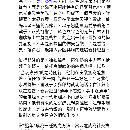
鳴，這一
奧迪零件
次，射向天空的光束不再是彩
虹色，而是充滿了水瓶座特有的怪誕藍色**。藍
色光束與金色光芒在空中形成了一個巨大的、旋
轉著的太極圖案，像是在爭奪林天秤的靈魂。這
場以星座運勢為賭注、以單戀能量為武器的荒唐
戰爭，正式打響了。藍色與金色的光芒在林天秤
咖啡館上空劇烈衝撞，創造出一個不斷旋轉的怪
異氣旋。不再是商場里的佈景音樂，而是看得
見、摸得著、能讓人身臨其境的現場親身經歷。
值得關注的是，追捧這些非遺年俗的主力軍，恰
好是年輕人。依托高鐵線路的四通八達，以及
“游玩專列”的適時開行，他們在安徽無為追魚
燈，信任“紅燈一繞”能帶來一年好運；在河北徐
水看獅舞，驚嘆于引獅郎的武功絕活；在江蘇南
京趕燈會，親身經歷“過年不看燈，等于沒過年”
的老規矩。這一代年輕人不再滿足于隔著屏幕看
熱鬧，他們尋求的是沉醉式親身經歷、是親手觸
摸歷史、是成為傳統的一部門。這種轉變背后，
折射的是文明自負的悄然生長。
當“追年”成為一種觀光方法，當非遺成為社交媒