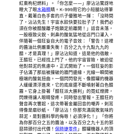
紅棗枸杞燃料」。「你怎麼——」廖沾沾驚訝地
瞪大了眼
水箱精
睛。K-999用它的小短腿站得筆
直，戴著白色手套的爪子優雅地一揮：「沒時間
了，沾沾先生！宇宙水餃快要拉肚子了！我們必
須在你被醋酸離子炮鎖定前離開！」話音未落，
一股極致尖銳、刺鼻的酸氣猛地從店門口灌入，
伴隨著一個狂妄自大的電子音效：「警告！這裡
的醬油比例嚴重失衡！百分之九十九點九九的
醋，才是真理！」廖沾沾知道，這是他的宿敵，
王醋狂，已經找上門了。他的宇宙冒險，被迫從
他對蒜泥的焦慮中，正式開始了。一個狂妄的影
子佔滿了那扇被撞破的牆門邊緣，光線一瞬間被
極端的酸氣扭曲。一個閃閃發光、像醋罐的機器
人緩緩漂浮進來，它的底座還不斷噴射著白色醋
霧。它身上掛著「醋狂派大勝利」的霓虹燈牌，
閃爍得讓人眼睛發疼，同時發出警報。王醋狂的
聲音再次響起，這次帶著金屬回音的嘲弄，刺耳
得像是磨砂紙。「廖沾沾！你那充滿腐敗氣味的
蒜泥，是對醬料學的侮辱！必須淨化！」「你將
為你那百分之五的醬油，以及百分之九十五的邪
惡蒜頭付出代價！
保時捷零件
」醋罐機器人的頂