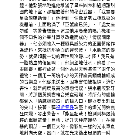
體。他緊張地跑進他堆滿了星座圖表和過期甜甜
圈的地下室，那裡放著他的秘密武器。「我需要
星象學輔助儀！」他衝到一個像是老式彈珠臺的
機器前，上面貼滿了「巨蟹座已哭」、「處女座
勿碰」等警告標籤。這是他用廢棄的唱片機和一
個不知名的外星計算器改造而成的「情感調節
器」。他必須輸入一種極具感染力的正面情緒作
為燃料，來抵抗那負面的運勢波。「水瓶座的優
勢，就是超脫一切的理性與冷靜…才怪！我只有
一腔熱血的傻氣啊！」他絕望地低吼。他看了一
眼腳邊。那裡放著一個他為林天秤準備了兩年的
禮物：一個用一萬塊小小的天秤座黃銅齒輪組成
的音樂盒。他從未送出，因為害怕被拒絕。這份
害怕，就是純度最高的單戀情感。張水瓶咬緊牙
關，將那個黃銅齒輪音樂盒砸爛，將所有的齒輪
都倒入「情感調節器」的輸入口。機器發出刺耳
的尖叫，接著，彈
福斯零件
珠臺上的燈光開始瘋
狂閃爍，發出警告。「能量超載！檢測到極致純
粹的單戀能量！目標：提升天秤座運勢！」在機
器的頂部，一個巨大的、像彩虹一樣的光束筆直
地射向天空。然而，就在光束衝出屋頂的一瞬