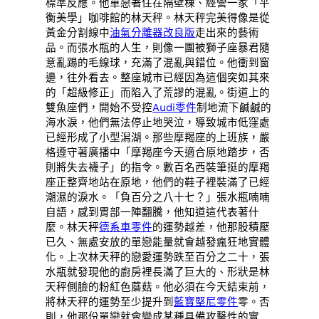
標準反應。他單戀著住在隔壁棟、經營一家「平
衡美學」咖啡館的林天秤。林天秤完美得像是從
黃金分割線中
油氣分離器改良版
走出來的藝術
品。而張水瓶的人生，則像一團被獅子座暴君隨
意亂踢的毛線球，充滿了混亂與錯位。他衝到窗
邊，往外看去。整座城市已經因為這個突如其來
的「超級修正」而陷入了荒謬的混亂。街道上的
雙魚座們，開始不受控
Audi零件
制地流下鹹鹹的
海水淚，他們無法停止地哭泣，導致城市低窪處
已經形成了小型潟湖。那些摩羯座的上班族，嚴
格遵守著廣播中「摩羯座今天適合原地踏步，否
則將失去襪子」的指令。數百名西裝筆挺的摩羯
座正整齊地站在原地，他們的鞋子裡裝滿了已經
潮濕的淚水。「負百分之八十七？」張水瓶喃喃
自語，感到胃部一陣翻騰，他知道這代表著什
麼。林天秤
德系車零件
的運勢越差，他那股積壓
已久、無處安放的單戀能量就會越發瘋狂地實體
化。上次林天秤的戀愛運勢跌至百分之二十，張
水瓶就發現他的廚房裡長滿了巨大的、形狀是林
天秤側臉的粉紅色蘑菇。他必須在今天結束前，
將林天秤的運勢至少提升到
藍寶堅尼零件
零。否
則，他那份單戀就會變成某種具備攻擊性的實