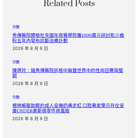
Related Posts
分數
秀傳醫院體檢杜克國年夜醫學院獲1000萬元研討肌少癥
盼五年內發布診斷治療計劃
2026 年 8 月 9 日
分數
陳琇玲：暗秀傳醫院巡檢中無聲世界中的性命回響與堅
韌
2026 年 8 月 9 日
分數
標榜解壓助眠的成人安撫奶嘴走紅 口腔專家警示存在安
康OSDER奧斯德零件商風險
2026 年 8 月 9 日