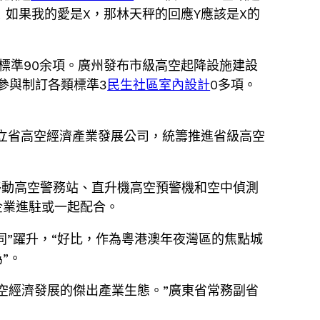
！如果我的愛是X，那林天秤的回應Y應該是X的
標準90余項。廣州發布市級高空起降設施建設
參與制訂各類標準3
民生社區室內設計
0多項。
。
景立省高空經濟產業發展公司，統籌推進省級高空
移動高空警務站、直升機高空預警機和空中偵測
企業進駐或一起配合。
同”躍升，“好比，作為粵港澳年夜灣區的焦點城
”。
空經濟發展的傑出產業生態。”廣東省常務副省