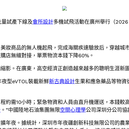
批量試產下線及
會所設計
多機試飛活動在廣州舉行（2026 
口美妝商品的無人機起飛，完成海關疾速驗放后，穿越城
購店無縫對接，單票物流本錢下降60%。
個縮影。在廣東，高空經濟正創造越來越多的聰明生涯新
夜型eVTOL裝載新鮮
新古典設計
生果和應急藥品等物資
程約需10小時；緊急物資和人員由直升機運送，本錢較高。
計
。”中國陸地石油集團無限
空間心理學
公司深圳分公司協
擴年夜。據統計，深圳市年夜疆創新科技無限公司的農業