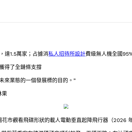
，達1.5萬家；占據消
私人招待所設計
費級無人機全國95
獲得了全鏈條支撐
為未來業態的一個發展標的目的。”
林果
市觀看飛碟形狀的載人電動垂直起降飛行器（2026 年 2 月