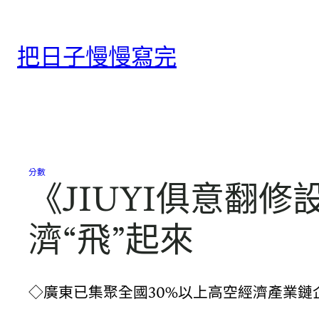
跳
至
把日子慢慢寫完
主
要
內
容
分數
《JIUYI俱意翻修
濟“飛”起來
◇廣東已集聚全國30%以上高空經濟產業鏈企