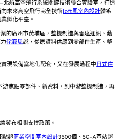
海—北航高空飛行系統關鍵技術聯合實驗室，打造
面向未來高空飛行完全技術
loft風室內設計
體系
產業孵化平臺。
企業的廣州市黃埔區，整機制造與雷達通訊、動
德力
侘寂風
說，從原資料供應到零部件生產、整
能實現設備當地化配套，又在發展過程中
日式住
下游焦點零部件、新資料，到中游整機制造，再
持續發布相關支撐政策。
降點超
商業空間室內設計
3500個、5G-A基站超