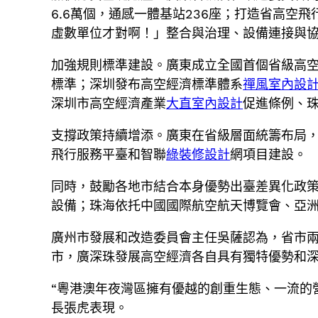
6.6萬個，通感一體基站236座；打造省高空
虛數單位才對啊！」整合與治理、設備連接與
加強規則標準建設。廣東成立全國首個省級高空
標準；深圳發布高空經濟標準體系
禪風室內設
深圳市高空經濟產業
大直室內設計
促進條例、
支撐政策持續增添。廣東在省級層面統籌布局，
飛行服務平臺和智聯
綠裝修設計
網項目建設。
同時，鼓勵各地市結合本身優勢出臺差異化政策
設備；珠海依托中國國際航空航天博覽會、亞
廣州市發展和改造委員會主任吳薩認為，省市兩
市，廣深珠發展高空經濟各自具有獨特優勢和深
“粵港澳年夜灣區擁有優越的創重生態、一流的
長張虎表現。