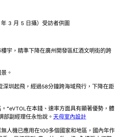
年 3 月 5 日攝）受訪者供圖
市樓宇，精準下降在廣州開發區紅酒文明街的跨
圖景。
從深圳起飛，經過58分鐘跨海域飛行，下降在距
“eVTOL在本錢、速率方面具有顯著優勢，體
調部副經理任永怡說。
天母室內設計
無人機已應用在100多個國家和地區，國內年作