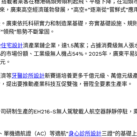
L）搭載著乘客在穗港碼頭旁順利起飛、平穩下降；在汕頭
，廣東高空經濟蓬勃發展，“高空+”逐漸從“嘗鮮式”應用
景。廣東依托科研實力和制造業基礎，夯實基礎設施、規
“領飛”態勢不斷鞏固。
齡住宅設計
濟產業鏈企業，達1.5萬家；占據消費級無人
的市場份額、工業級無人機占54%。2025年，廣東平易
億元。
經濟等
牙醫診所設計
新賽道培養更多千億元級、萬億元級產
力，提出要推動產業科技互促雙強，晉陞全要素生產率。
司研制生產的EH216-S無人駕駛載人航空器靜靜停駐
、單機適航證（AC）等適航“
身心診所設計
三證”的基礎