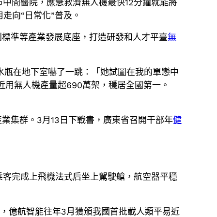
市中間醫院，應急救濟無人機最快12分鐘就能將
走向“日常化”普及。
則標準等產業發展底座，打造研發和人才平臺
無
張水瓶在地下室嚇了一跳：「她試圖在我的單戀中
近用無人機產量超690萬架，穩居全國第一。
業集群。3月13日下戰書，廣東省召開干部年
健
，乘客完成上飛機法式后坐上駕駛艙，航空器平穩
上，億航智能往年3月獲頒我國首批載人類平易近