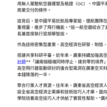
用無人駕駛航空器運營及格證（OC）。中國平
商業交付的條件。
這背后，是中國平易近航局專家組、億航團隊
重視量，進步了飛行機能。“這一航空器結合了
長兼首席執行官胡華智說。
作為技術密集型產業，高空經濟在研發、制造
搭建共享科研平臺。近年來，廣東持續加強高空
計師
**「讓兩個極端同時停止，達到零的境界
高空飛行器氣動研討的復合型風洞在廣東空天科
本錢降落約一半。
聚合行業人才資源。往年末，廣東省高空經濟
設全省高空經濟企業庫和技術技巧人才庫，面向
學院培養高空技巧人才供給了實質性幫助。”廣