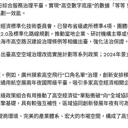
飛行綜合服務治理平臺，實現“高空數字底座”的數據「等等
協劃一效能。
經濟標準化技術委員會，已發布省級處所標準4項、團體
計
2.0及標準化路線規劃，推動當地企業、研討機構主導或
珠海市高空路況建設治理條例等相繼出臺，強化法治保證
出臺高空空域治理改造實施計劃等系列政策；2024年
。例如，廣州摸索高空飛行“口角名單”治理，創新安排
洲通用航空展兩年夜國際級平臺，吸引多家高空經濟相關
級政策組合有用推動了高空經濟從“單點衝破”向“全域協
摯基礎，具有較強互補性，區域協同創新發展年夜有可為
營商環境、完美的產業體系、宏大的市場空間，構成了高