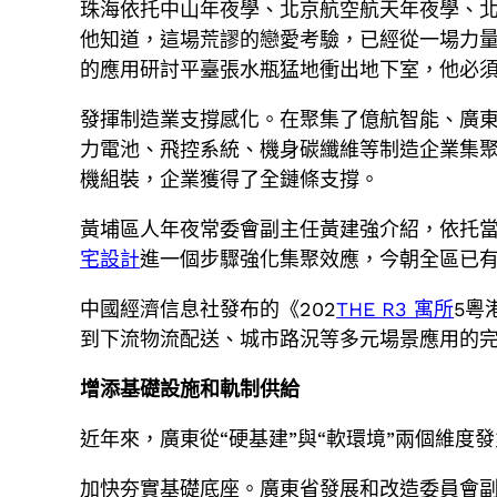
珠海依托中山年夜學、北京航空航天年夜學、北
他知道，這場荒謬的戀愛考驗，已經從一場力
的應用研討平臺張水瓶猛地衝出地下室，他必
發揮制造業支撐感化。在聚集了億航智能、廣東
力電池、飛控系統、機身碳纖維等制造企業集聚
機組裝，企業獲得了全鏈條支撐。
黃埔區人年夜常委會副主任黃建強介紹，依托
宅設計
進一個步驟強化集聚效應，今朝全區已有
中國經濟信息社發布的《202
THE R3 寓所
5粵
到下流物流配送、城市路況等多元場景應用的完
增添基礎設施和軌制供給
近年來，廣東從“硬基建”與“軟環境”兩個維
加快夯實基礎底座。廣東省發展和改造委員會副