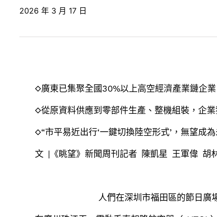
2026 年 3 月 17 日
◇廣東已集聚全國30%以上高空經濟產業鏈企業
◇從原資料供應到零部件生產、整機組裝，企業
◇“市平易近出行‘一鍵切換陸空形式’，無望成
文 |《眺望》新聞周刊記者 陳凱星 王軍偉 胡
人們在深圳市福田區的節日廣場花