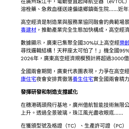
在廣州珠江干，電動垂直起降航空器（eVTO
溶栓藥、急救血樣送達偏遠鄉鎮衛生院……近年來
高空經濟是制造業與服務業協同融會的典範場
毒建材
，推動產業完全生態加快構成，高空經濟
數據顯示，廣東已集聚全國30%以上高空經
樂
尋找邏輯結構！天秤座太可怕了！」機全國95%
2026年，廣東高空經濟規模預計將超過3000
全國兩會期間，廣東代表團表現，力爭在高空
康住宅
夜會安排貫徹落
養生住宅
實全國兩會精
發揮研發和制造支撐感化
在穗港碼頭飛行基地，廣州億航智能技術無限公
上升。透過全景玻璃，珠江風光盡收眼底……
在獲頒型號及格證（TC）、生產許可證（PC）