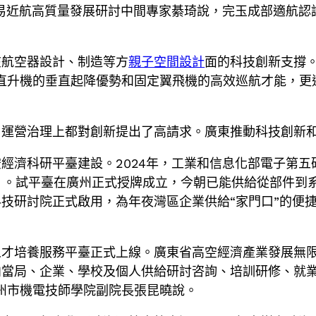
易近航高質量發展研討中間專家綦琦說，完玉成部適航認
在航空器設計、制造等方
親子空間設計
面的科技創新支撐。
直升機的垂直起降優勢和固定翼飛機的高效巡航才能，更
、運營治理上都對創新提出了高請求。廣東推動科技創新
經濟科研平臺建設。2024年，工業和信息化部電子第
」。試平臺在廣州正式授牌成立，今朝已能供給從部件到系
技研討院正式啟用，為年夜灣區企業供給“家門口”的便捷
人才培養服務平臺正式上線。廣東省高空經濟產業發展無
當局、企業、學校及個人供給研討咨詢、培訓研修、就業
州市機電技師學院副院長張昆曉說。