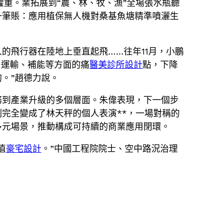
重。業拓展到“農、林、牧、漁”全場張水瓶聽
一筆賬：應用植保無人機對桑基魚塘精準噴灑生
的飛行器在陸地上垂直起飛……往年11月，小鵬
、運輸、補能等方面的痛
醫美診所設計
點，下降
的。”趙德力說。
務到產業升級的多個層面。朱偉表現，下一個步
完全變成了林天秤的個人表演**，一場對稱的
多元場景，推動構成可持續的商業應用閉環。
值
豪宅設計
。”中國工程院院士、空中路況治理