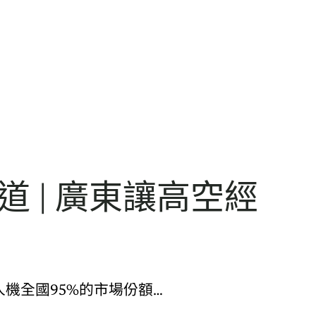
 | 廣東讓高空經
機全國95%的市場份額…