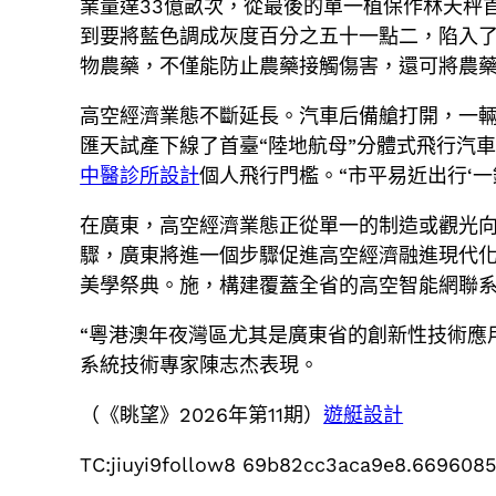
業量達33億畝次，從最後的單一植保作林天秤
到要將藍色調成灰度百分之五十一點二，陷入
物農藥，不僅能防止農藥接觸傷害，還可將農藥
高空經濟業態不斷延長。汽車后備艙打開，一輛
匯天試產下線了首臺“陸地航母”分體式飛行汽
中醫診所設計
個人飛行門檻。“市平易近出行‘
在廣東，高空經濟業態正從單一的制造或觀光
驟，廣東將進一個步驟促進高空經濟融進現代化
美學祭典。施，構建覆蓋全省的高空智能網聯
“粵港澳年夜灣區尤其是廣東省的創新性技術應
系統技術專家陳志杰表現。
（《眺望》2026年第11期）
遊艇設計
TC:jiuyi9follow8 69b82cc3aca9e8.669608