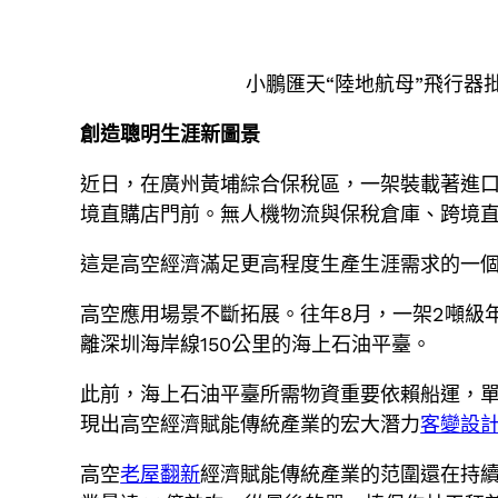
小鵬匯天“陸地航母”飛行器
創造聰明生涯新圖景
近日，在廣州黃埔綜合保稅區，一架裝載著進
境直購店門前。無人機物流與保稅倉庫、跨境直
這是高空經濟滿足更高程度生產生涯需求的一
高空應用場景不斷拓展。往年8月，一架2噸級年
離深圳海岸線150公里的海上石油平臺。
此前，海上石油平臺所需物資重要依賴船運，單
現出高空經濟賦能傳統產業的宏大潛力
客變設
高空
老屋翻新
經濟賦能傳統產業的范圍還在持續