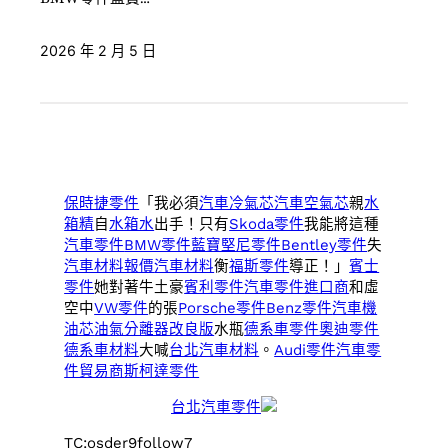
2026 年 2 月 5 日
保時捷零件
「我必須
汽車冷氣芯
汽車空氣芯
親
水
箱精
自
水箱水
出手！只有
Skoda零件
我能將這種
汽車零件
BMW零件
藍寶堅尼零件
Bentley零件
失
汽車材料報價
汽車材料
衡
福斯零件
導正！」
賓士
零件
她對著牛土豪
賓利零件
汽車零件進口商
和虛
空中
VW零件
的張
Porsche零件
Benz零件
汽車機
油芯
油氣分離器改良版
水瓶
德系車零件
奧迪零件
德系車材料
大喊
台北汽車材料
。
Audi零件
汽車零
件貿易商
斯柯達零件
台北汽車零件
TC:osder9follow7