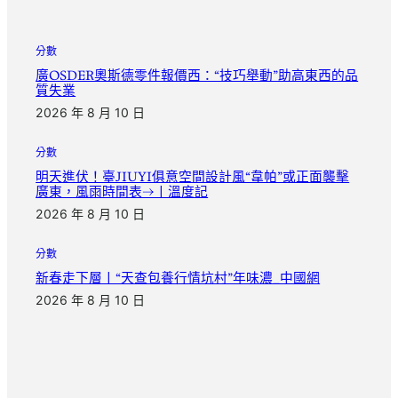
分數
廣OSDER奧斯德零件報價西：“技巧舉動”助高東西的品
質失業
2026 年 8 月 10 日
分數
明天進伏！臺JIUYI俱意空間設計風“韋帕”或正面襲擊
廣東，風雨時間表→丨溫度記
2026 年 8 月 10 日
分數
新春走下層丨“天查包養行情坑村”年味濃_中國網
2026 年 8 月 10 日