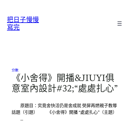
跳
至
把日子慢慢
主
要
寫完
內
容
分數
《小舍得》開播&JIUYI俱
意室內設計#32;“處處扎心”
原題目：究竟舍快活仍是舍成就 熒屏再燃親子教導
話題（引題） 《小舍得》開播 “處處扎心”（主題）
…