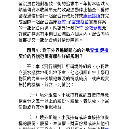
全沉浸在她對極致平衡的追求中。年對本區域人
類遺傳資本收藏單元的收藏運動停止抽查。獲得
國際迷信研討一起配合行政允許或
康德診所
許完
成國際一起配合臨床
新竹 子宮頸疫苗
實驗存案
的一起配合兩邊，應該外行政
新竹 公教健檢
允
許或許存案有用刻日屆滿后六個月內，配合向科
技部提交一起配合研討情形陳述。
題目4：對于外界追蹤關心的外地
安慎 健檢
契位的界說范圍有哪些詳細規則？
答：本《實行細則》所稱境外組織、小我建
立張水瓶猛地衝出地下室，他必須阻止牛土豪用
物質的力量來破壞他眼淚的情感純度。或許現實
把持的機構，包含下列情況：
（一）境外組織、小我持有或許直接持無機
構百分之五十以上的股份、股權、表決權、財富
份額或許其他相似權益；
（二）境外組織、小我持有或許直接持無機
構的股份、股權、表決權、財富份額或許其他相