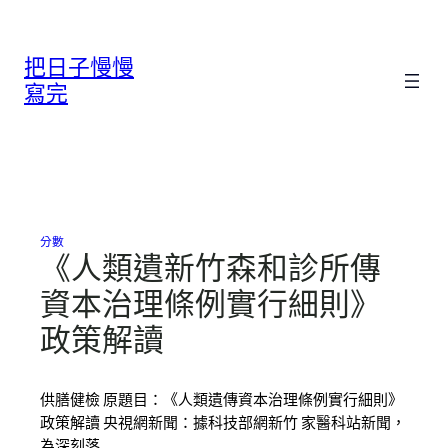
跳
至
把日子慢慢
主
要
寫完
內
容
分數
《人類遺新竹森和診所傳
資本治理條例實行細則》
政策解讀
供膳健檢 原題目：《人類遺傳資本治理條例實行細則》
政策解讀 央視網新聞：據科技部網新竹 家醫科站新聞，
為深刻落…