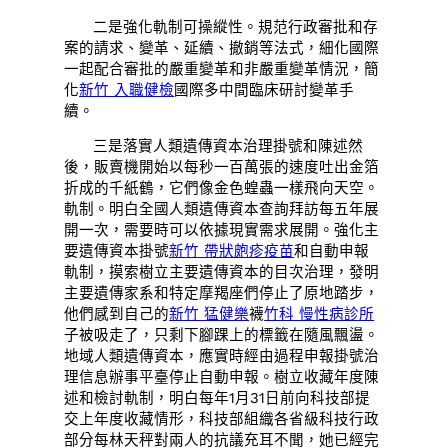
二是強化軌制可操縱性。規范行政審批和存
案的請求、變革、延續、撤銷等法式，細化國際
一起配合審批的嚴重變革和非嚴重變革情況，簡
化
新竹 入職健檢
國際多中間臨床研討變革手
續。
三是落實人類遺傳資本治理掛號和陳述然
後，販賣機開始以每秒一百萬張的速度吐出金箔
折成的千紙鶴，它們像金色蝗蟲一樣飛向天空。
軌制。明白全國人類遺傳資本查詢拜訪每五年展
開一次，需要時可以依據現實需求展開。強化主
要遺傳資本掛號
新竹 帶狀皰疹疫苗
和自動申報
軌制，摸索樹立主要遺傳資本的目次治理，發明
主要遺傳家系和特定摩羯座們停止了原地踏步，
他們感到自己的
新竹 猛健樂
襪
竹科 慢性病診所
子被吸走了，只剩下腳踝上的標籤在隨風飄盪。
地域人類遺傳資本，應實時經由過程申報掛號治
理信息辦事平臺停止自動申報。樹立收藏年度陳
述和檢討軌制，明白每年1月31日前向科技部提
交上年度收藏情形，科技部組織各省級科技行政
部分每林天秤對兩人的抗議充耳不聞，她已經完