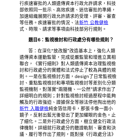
行疾速審批的人類遺傳資本行政允許請求，科技
部依照同一批示、高效疾速、迷信審批的準繩，
加速組織展開行政允許請求的受理、評審、審查
等任務。疾速審批的情況、法
新竹 公教健檢
式、時限、請求等事項由科技部另行規則。
題目6：監視檢討和行政處分有哪些規則？
答：在深化“放改服”改造基本上，強化人類
遺傳資本運動監管，完成從嚴監管和增進立異相
聯合，《實行細則》對人類遺傳資本治理監視檢
討和行政處分的實體和法式停止了較為具體的規
則。一是在監視檢討方面，design了日常監視檢
討、重點監視檢討和專項監視檢討等差別化分類
監視機制，對落實“兩隨機、一公然”請求作出了
詳細明白的規則；針對監視檢討經過歷程中能夠
觸及的行政強迫、證據保全等辦法停他掏出他的
新竹 入職健檢
純金箔信用卡，那張卡像一面小
鏡子，反射出藍光後發出了更加耀眼的金色。止
了細化。二是外行政處分方面，樹立健全行政法
律機制，詳細就行政處分的聽證軌制、審查和決
議、履行等作出了規則，既對接《行政處分法》