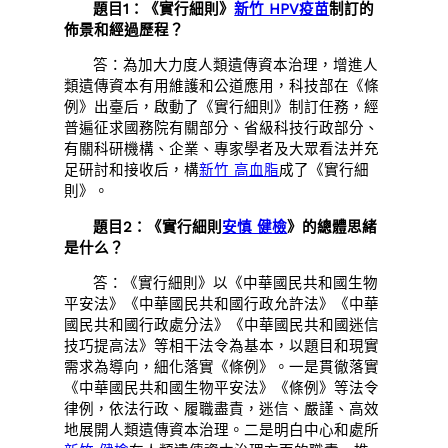
題目1：《實行細則》
新竹 HPV疫苗
制訂的
佈景和經過歷程？
答：為加大力度人類遺傳資本治理，增進人
類遺傳資本有用維護和公道應用，科技部在《條
例》出臺后，啟動了《實行細則》制訂任務，經
普遍征求國務院有關部分、省級科技行政部分、
有關科研機構、企業、專家學者及大眾看法并充
足研討和接收后，構
新竹 高血脂
成了《實行細
則》。
題目2：《實行細則
安慎 健檢
》的總體思緒
是什么？
答：《實行細則》以《中華國民共和國生物
平安法》《中華國民共和國行政允許法》《中華
國民共和國行政處分法》《中華國民共和國迷信
技巧提高法》等相干法令為基本，以題目和現實
需求為導向，細化落實《條例》。一是貫徹落實
《中華國民共和國生物平安法》《條例》等法令
律例，依法行政、履職盡責，迷信、嚴謹、高效
地展開人類遺傳資本治理。二是明白中心和處所