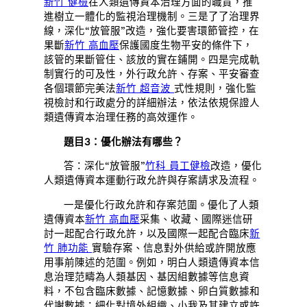
新竹 健檢
在人類遺傳資本治理方面的職責，推
進樹立一體化的監視治理機制。三是了了治理界
線，深化“放管服”改造，強化要害環節管控，在
果斷
新竹 高血壓
保護國度生物平安的條件下，
該管的果斷管住、該放的實在鋪開。四是完成軌
制實行的可及性，外行政允許、存案、平安審查
各個環節完美法
新竹 超音波
式性規則，強化監
視檢討和行政處分的詳細辦法，依法依規保證人
類遺傳資本治理任務的高效運作。
題目3：優化辦法有哪些？
答：深化“放管服”
竹科 員工健檢
改造，優化
人類遺傳資本運動行政允許與存案請求及流程。
一是優化行政允許和存案范圍。優化了人類
遺傳資本
新竹 高血壓
采集、收藏、國際迷信研
討一起配合行政允許，以及國際一起配合臨床
新
竹 肺功能
實驗存案、信息對外供給或許開放應
用事前陳述的范圍。例如，明白人類遺傳資本信
息治理范疇為人類基因、基因組數據等信息資
料，不包含臨床數據、記憶數據、卵白質數據和
代謝數據；細化對境外組織、小我及其建立或許