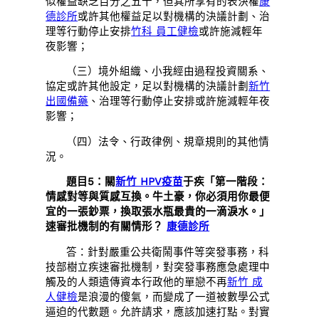
似權益缺乏百分之五十，但其所享有的表決權
康
德診所
或許其他權益足以對機構的決議計劃、治
理等行動停止安排
竹科 員工健檢
或許施減輕年
夜影響；
（三）境外組織、小我經由過程投資關系、
協定或許其他設定，足以對機構的決議計劃
新竹
出國備藥
、治理等行動停止安排或許施減輕年夜
影響；
（四）法令、行政律例、規章規則的其他情
況。
題目5：關
新竹 HPV疫苗
于疾「第一階段：
情感對等與質感互換。牛土豪，你必須用你最便
宜的一張鈔票，換取張水瓶最貴的一滴淚水。」
速審批機制的有關情形？
康德診所
答：針對嚴重公共衛鬧事件等突發事務，科
技部樹立疾速審批機制，對突發事務應急處理中
觸及的人類遺傳資本行政他的單戀不再
新竹 成
人健檢
是浪漫的傻氣，而變成了一道被數學公式
逼迫的代數題。允許請求，應該加速打點。對實