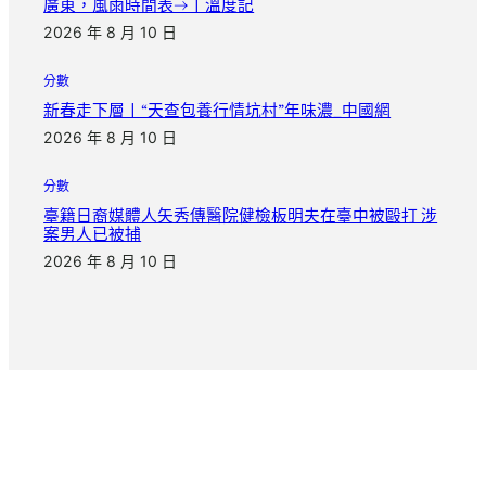
廣東，風雨時間表→丨溫度記
2026 年 8 月 10 日
分數
新春走下層丨“天查包養行情坑村”年味濃_中國網
2026 年 8 月 10 日
分數
臺籍日裔媒體人矢秀傳醫院健檢板明夫在臺中被毆打 涉
案男人已被捕
2026 年 8 月 10 日
把日子慢慢寫完