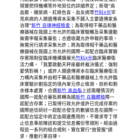
現實把持機構等外地契位的詳細界定；新增“高
血壓、糖尿病、紅綠色盲、血友病等
竹科X光
罕
見疾病的人類遺傳資本采集不歸入主要遺傳家系
治理”
新竹 自律神經檢查
；為取得相干藥品和醫
療器械在我國上市允許的臨床實驗觸及采集運動
無需申報采集審批；合適收藏允許申報的事項，
無需另行請求采集允許；將為取得相干藥品和醫
療器械在我國上市允許的國際一起配合臨床實驗
存案限制從臨床機構擴展光
竹科X光
臨床醫療衛
活力構，「我要啟動天秤座最終裁決儀式：強制
愛情對稱！」或許人類遺傳資本在臨床醫療衛活
力構內采集并由相干藥品和醫療器械上市允許臨
床實驗計劃指定的境內單元停止檢測、剖析和剩
余樣本處置，合適
新竹 高血脂
上述兩種情況的
國際一起配合審批將轉為國
新竹 在職體檢
際一
起配合存案；已取得行政允許或許已完成存案的
國際迷信研討一起配合發生的數據信息在國際一
起配合協定中商定由兩邊應用的，不需求零丁停
止信息事前陳述和提交信息備份等規則。經由過
程這一系列的組合規則，實在實行“放管服”請
求，推動行業自律。