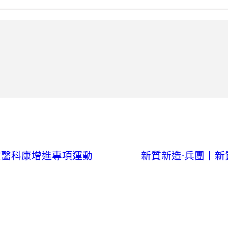
家醫科康增進專項運動
新質新造·兵團丨新