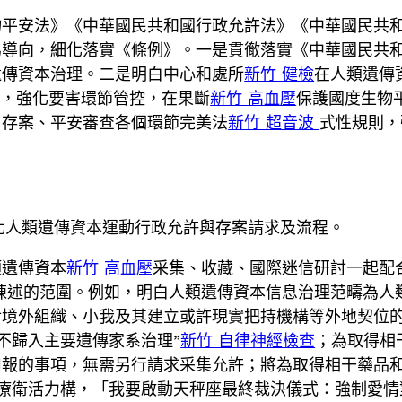
物平安法》《中華國民共和國行政允許法》《中華國民共
為導向，細化落實《條例》。一是貫徹落實《中華國民共
遺傳資本治理。二是明白中心和處所
新竹 健檢
在人類遺傳
造，強化要害環節管控，在果斷
新竹 高血壓
保護國度生物
、存案、平安審查各個環節完美法
新竹 超音波
式性規則，
化人類遺傳資本運動行政允許與存案請求及流程。
類遺傳資本
新竹 高血壓
采集、收藏、國際迷信研討一起配
陳述的范圍。例如，明白人類遺傳資本信息治理范疇為人
境外組織、小我及其建立或許現實把持機構等外地契位的
不歸入主要遺傳家系治理”
新竹 自律神經檢查
；為取得相
申報的事項，無需另行請求采集允許；將為取得相干藥品
療衛活力構，「我要啟動天秤座最終裁決儀式：強制愛情