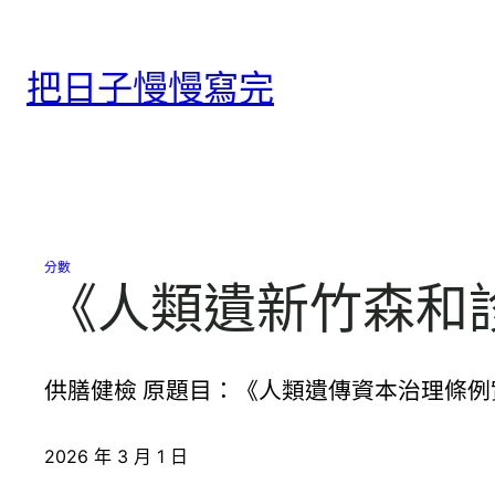
跳
至
把日子慢慢寫完
主
要
內
容
分數
《人類遺新竹森和
供膳健檢 原題目：《人類遺傳資本治理條例
2026 年 3 月 1 日