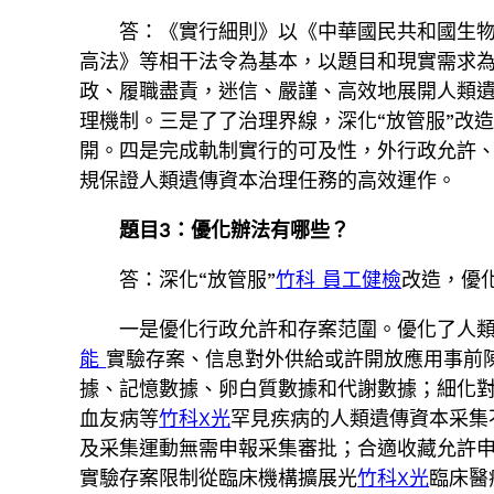
答：《實行細則》以《中華國民共和國生
高法》等相干法令為基本，以題目和現實需求
政、履職盡責，迷信、嚴謹、高效地展開人類
理機制。三是了了治理界線，深化“放管服”改
開。四是完成軌制實行的可及性，外行政允許
規保證人類遺傳資本治理任務的高效運作。
題目3：優化辦法有哪些？
答：深化“放管服”
竹科 員工健檢
改造，優
一是優化行政允許和存案范圍。優化了人
能
實驗存案、信息對外供給或許開放應用事前
據、記憶數據、卵白質數據和代謝數據；細化對
血友病等
竹科X光
罕見疾病的人類遺傳資本采集
及采集運動無需申報采集審批；合適收藏允許
實驗存案限制從臨床機構擴展光
竹科X光
臨床醫