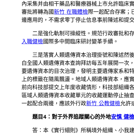
內采集并由相干藥品和醫療器械上市允許臨床
審批將轉為國
新竹 在職體檢
際一起配合存案；
邊應用的，不需求零丁停止信息事前陳述和提交
二是強化軌制可操縱性。規范行政審批和
入職健檢
國際多中間臨床研討變革手續。
三是落實人類遺傳資本治理掛號和陳述然
白全國人類遺傳資本查詢拜訪每五年展開一次
要遺傳資本的目次治理，發明主要遺傳家系和
上的標籤在隨風飄盪。地域人類遺傳資本，應實
前向科技部提交上年度收藏情形，科技部組織
區域人類遺傳資本收藏單元的收藏運動停止抽
一起配合兩邊，應該外行政
新竹 公教健檢
允許
題目4：對于外界追蹤關心的外地
安慎 健
答：本《實行細則》所稱境外組織、小我