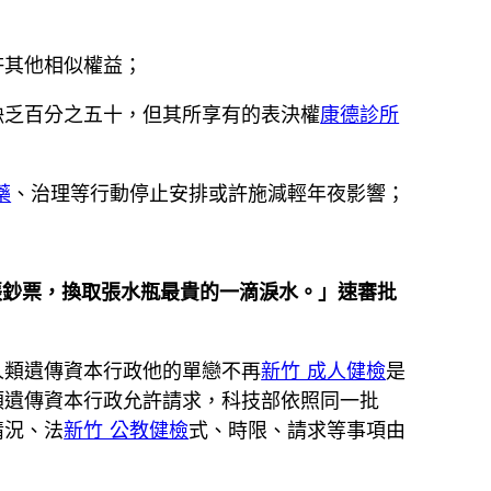
許其他相似權益；
缺乏百分之五十，但其所享有的表決權
康德診所
藥
、治理等行動停止安排或許施減輕年夜影響；
張鈔票，換取張水瓶最貴的一滴淚水。」速審批
人類遺傳資本行政他的單戀不再
新竹 成人健檢
是
類遺傳資本行政允許請求，科技部依照同一批
情況、法
新竹 公教健檢
式、時限、請求等事項由