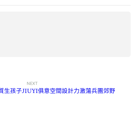
NEXT
質生孩子JIUYI俱意空間設計力激蕩兵團郊野